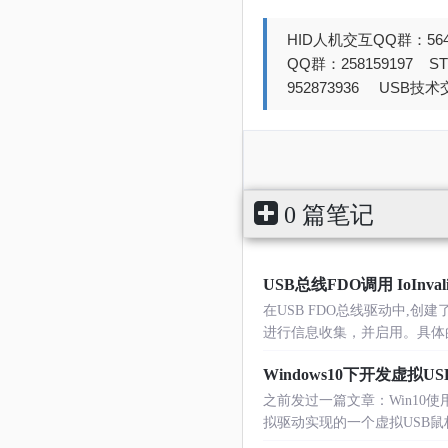
HID人机交互QQ群：564
QQ群：258159197 
952873936 USB技术交
0 篇笔记
USB总线FDO调用 IoInval
在USB FDO总线驱动中,创建
进行信息收集，并启用。具体的过程如
Windows10下开发虚拟
之前发过一篇文章：Win10使用虚拟U
拟驱动实现的一个虚拟USB鼠