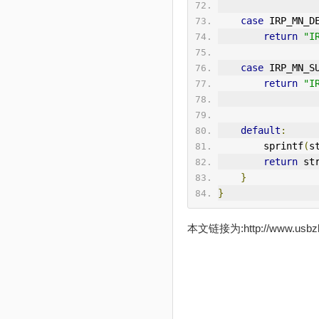
case
 IRP_MN_D
return
"I
case
 IRP_MN_S
return
"I
default
:
        sprintf
(
s
return
 st
}
}
本文链接为:http://www.usb