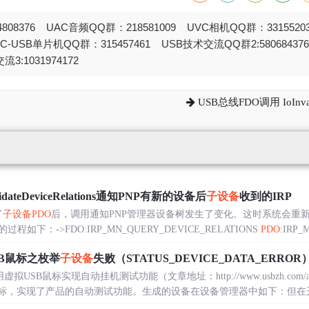
808376 UAC音频QQ群：218581009 UVC相机QQ群：331552
STC-USB单片机QQ群：315457461 USB技术交流QQ群2:580684
流3:1031974172
USB总线FDO调用 IoInval
idateDeviceRelations通知PNP有新的设备后
子设备
收到的IRP
了
子设备
PDO
后，调用通知PNP管理器设备树发生了变化。这时系统会重
下：->FDO:IRP_MN_QUERY_DEVICE_RELATIONS
PDO
:IRP_
USB鼠标之枚举
子设备
失败（STATUS_DEVICE_DATA_ERROR
SB鼠标实现自动挂机测试功能（文章地址：http://www.usbzh.com/article/
标，实现了产品的自动测试功能。生成的设备在设备管理器中如下：但在开发过