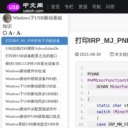
首页
专栏
资源
导航
问答
|
Windows下USB驱动基础
知识
+
-
打印IRP_MJ_
打印IRP_MJ_PNP所有子功能设备
USB总线FDO调用 IoInvalidateDeviceRelations通知PNP有新的设备后子设备收到的IRP
2021-08-30
本文链接为
打印对USB设备配置之后的接口管道信息
模仿USBCCGP对USB复合设备功能分析打印输出
Windows驱动硬件ID生成
PCHAR
Windows驱动中获取设备PDO的属性信息
PnPMinorFunctionS
Windows下USB驱动获取USB设备各种描述符代码函数封装
    UCHAR 
MinorFu
)
Windows下USB驱动异步URB转IRP请求函数代码
{
Windows下USB驱动同步URB转IRP请求函数代码-改进版
static
char
 s
Windows驱动中从配置描述符中解析接口描述符
switch
(
Minor
Windows驱动中USB获取端口状态
{
Window系统USB驱动提交URB并超时示例代码
case
 IRP_MN_S