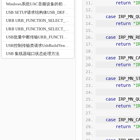
return
"I
Windows系统UAC音频设备的初始化过程
USB SETUP请求结构体USB_DEFAULT_PIPE_SETUP_PACKET
case
 IRP_MN_Q
URB URB_FUNCTION_SELECT_INTERFACE分析详解
return
"I
URB URB_FUNCTION_SELECT_CONFIGURATION分析详解
case
 IRP_MN_R
USB批量中断传输URB_FUNCTION_BULK_OR_INTERRUPT_TRANSFER代码示例
return
"I
USB控制传输类请求UsbBuildVendorRequest/URB_FUNCTION_CLASS_INTERFACE代码示例
USB 集线器端口状态处理方法
case
 IRP_MN_C
return
"I
case
 IRP_MN_S
return
"I
case
 IRP_MN_Q
return
"I
case
 IRP_MN_C
return
"I