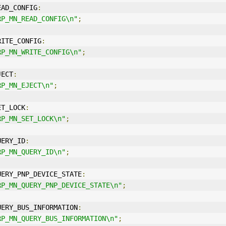
EAD_CONFIG
:
RP_MN_READ_CONFIG\n"
;
RITE
_CONFIG
:
RP_MN_
WRITE
_CONFIG\n"
;
JECT
:
RP_MN_EJECT\n"
;
ET_LOCK
:
RP_MN_SET_LOCK\n"
;
UERY_ID
:
RP_MN_QUERY_ID\n"
;
UERY_PNP_DEVICE_STATE
:
RP_MN_QUERY_PNP_DEVICE_STATE\n"
;
UERY_BUS_
IN
FORMATION
:
RP_MN_QUERY_BUS_INFORMATION\n"
;