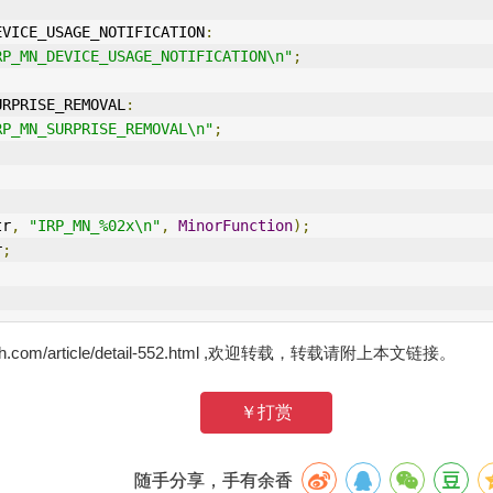
EVICE_USAGE_NOTIFICATION
:
RP_MN_DEVICE_USAGE_NOTIFICATION\n"
;
URPRISE_REMOVAL
:
RP_MN_SURPRISE_REMOVAL\n"
;
tr
,
"IRP_MN_%02x\n"
,
MinorFunction
);
r
;
zh.com/article/detail-552.html ,欢迎转载，转载请附上本文链接。
￥打赏
随手分享，手有余香