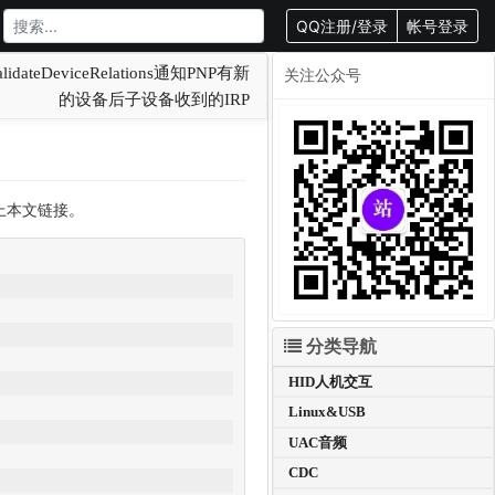
QQ注册/登录
帐号登录
idateDeviceRelations通知PNP有新
关注公众号
的设备后子设备收到的IRP
载请附上本文链接。
分类导航
HID人机交互
Linux&USB
UAC音频
CDC