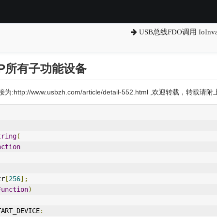
USB总线FDO调用 IoInval
PNP所有子功能设备
:http://www.usbzh.com/article/detail-552.html ,欢迎转载，转
tring
(
nction
tr
[
256
];
Function
)
TART_DEVICE
: