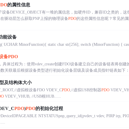
PDO
的属性信息
关于设备DEVICE_OBJECT有一堆的属信息，如硬件ID，兼容ID之类
。但在驱动层怎么获取PNP上报的物理设备
PDO
的这些属性信息呢？常见的属性信息有：
功能设备
 UCHAR MinorFunction){ static char str[256]; switch (MinorFunction) { 
设备
PDO
现，具体过程为：使用vdev_create创建FDO设备建立自己的设备链表将创建
iceStack函数关联最后根据设备类型进行初始化设备层级及设备成员指针链表如下：static 
型及结构体大小
EV_ROOT,//虚拟根设备FDO VDEV_C
PDO
,//虚拟USB控制器
PDO
VDEV_VH
DO
VDEV_VHUB, //USB根HUB......
DEV_C
PDO
)
PDO
的初始化过程
eviceIDPAGEABLE NTSTATUSpnp_query_id(pvdev_t vdev, PIRP irp, PI
...