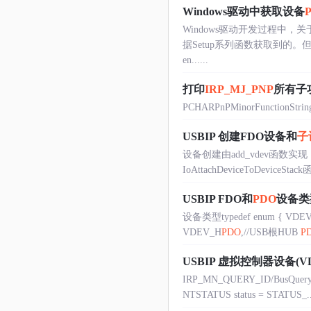
Windows驱动中获取设备
Windows驱动开发过程中，
据Setup系列函数获取到的
en......
打印
IRP_MJ_PNP
所有子
PCHARPnPMinorFunctionString(
USBIP 创建FDO设备和
子
设备创建由add_vdev函数实
IoAttachDeviceToDev
USBIP FDO和
PDO
设备类
设备类型typedef enum { VD
VDEV_H
PDO
,//USB根HUB
P
USBIP 虚拟控制器设备(V
IRP_MN_QUERY_ID/BusQueryD
NTSTATUS status = STATUS_...