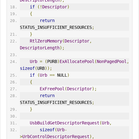
DescriptorLength
);
if
(!
Descriptor
)
{
return
STATUS_INSUFFICIENT_RESOURCES
;
}
RtlZeroMemory
(
Descriptor
,
DescriptorLength
);
Urb
=
(
PURB
)
ExAllocatePool
(
NonPagedPool
,
sizeof
(
URB
));
if
(
Urb
==
 NULL
)
{
ExFreePool
(
Descriptor
);
return
STATUS_INSUFFICIENT_RESOURCES
;
}
UsbBuildGetDescriptor
Request
(
Urb
,
sizeof
(
Urb
-
>
UrbControlDescriptor
Request
),