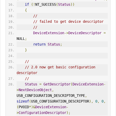
if
(!
NT_SUCCESS
(
Status
))
{
//
// failed to get device descriptor
//
DeviceExtension
->
DeviceDescriptor
=
NULL
;
return
Status
;
}
//
// 2.0 now get basic configuration 
descriptor
//
Status
=
GetDescriptor
(
DeviceExtension
-
>
NextDeviceObject
,
USB_CONFIGURATION_DESCRIPTOR_TYPE
,
sizeof
(
USB_CONFIGURATION_DESCRIPTOR
),
0
,
0
,
(
PVOID
*)&
DeviceExtension
-
>
ConfigurationDescriptor
);