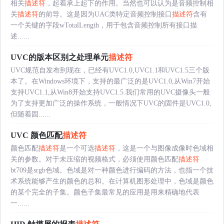
相关
描述符
，起着承上起下的作用。当然也可以认为是音频控制相
关
描述符
的前导。这是因为UAC类特定音频控制接口
描述符
含有
一个关键的字段wTotalLength，用于包含音频控制所有接口描
述......
UVC的版本区别之处理单元
描述符
UVC规范自发布到现在，已经有UVC1.0,UVC1.1和UVC1.5三个版
本了。在Windows环境下，支持的最广泛的是UVC1.0,从Win7开始
支持UVC1.1,从Win8开始支持UVC1.5.我们常用的UVC摄像头一般
为了支持更加广泛的操作系统，一般情况下UVC的固件是UVC1.0,
但随着固......
UVC 颜色匹配
描述符
颜色匹配
描述符
是一个可选
描述符
，这是一个与图像成像时色域相
关的参数。对于未压缩的视频格式，必须使用颜色匹配
描述符
bt709是srgb色域。色域是对一种颜色进行编码的方法，也指一个技
术系统能够产生的颜色的总和。在计算机图形处理中，色域是颜色
的某个完全的子集。颜色子集最常见的应用是用来精确地代表
一......