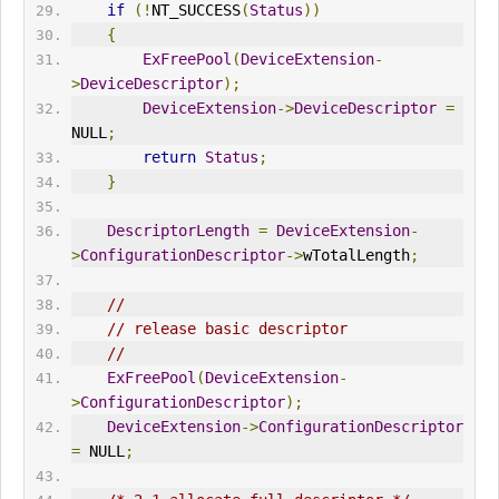
if
(!
NT_SUCCESS
(
Status
))
{
ExFreePool
(
DeviceExtension
-
>
DeviceDescriptor
);
DeviceExtension
->
DeviceDescriptor
=
NULL
;
return
Status
;
}
DescriptorLength
=
DeviceExtension
-
>
ConfigurationDescriptor
->
wTotalLength
;
//
// release basic descriptor
//
ExFreePool
(
DeviceExtension
-
>
ConfigurationDescriptor
);
DeviceExtension
->
ConfigurationDescriptor
=
 NULL
;