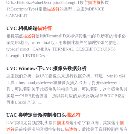
OffsetFieldSizeValueDescription0bLength1数字
描述符
长度
1bDescriptorType1常量
描述符
的类型，这里为DEVICE
CAPABILIT......
UVC 相机终端
描述符
相机端点
描述符
使用bTerminalID来标识其惟一的ID,所有的请求必
须使用此ID。wTerminalType用来描述相关的物理实体的信息。
typedef struct _CAMERA_TERMINAL_DESCRIPTOR UINT8
bLength; UINT8 bDescr......
UVC Windows下UVC摄像头数据分析
这里我们分析一款UVC摄像头来进行数据分析。环境：win10 x64
工具：bushound,usbviewer将摄像头插入PC后，打开usbviewer工
具，可以看到关于此摄像头的相关信息。可以看到，这个摄像头其
实是一个USB复合设备，所以其对应的系统驱动为USBCCGP,然后
再由USB复合设......
UAC 类特定音频控制接口头
描述符
UAC类特定音频控制头接口
描述符
这个名字有点绕，其实这个
描
述符
是前接标准的音频控制接口
描述符
，后续关于音频控制的所有