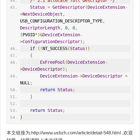
/* 2.1 allocate full descriptor */
Status
=
GetDescriptor
(
DeviceExtension
-
>
NextDeviceObject
,
USB_CONFIGURATION_DESCRIPTOR_TYPE
,
DescriptorLength
,
0
,
0
,
(
PVOID
*)&
DeviceExtension
-
>
ConfigurationDescriptor
);
if
(!
NT_SUCCESS
(
Status
))
{
ExFreePool
(
DeviceExtension
-
>
DeviceDescriptor
);
DeviceExtension
->
DeviceDescriptor
=
NULL
;
return
Status
;
}
return
Status
;
}
本文链接为:http://www.usbzh.com/article/detail-548.html ,欢迎