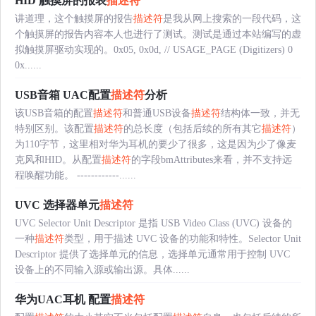
HID 触摸屏的报表
描述符
讲道理，这个触摸屏的报告
描述符
是我从网上搜索的一段代码，这
个触摸屏的报告内容本人也进行了测试。测试是通过本站编写的虚
拟触摸屏驱动实现的。0x05, 0x0d, // USAGE_PAGE (Digitizers) 0
0x......
USB音箱 UAC配置
描述符
分析
该USB音箱的配置
描述符
和普通USB设备
描述符
结构体一致，并无
特别区别。该配置
描述符
的总长度（包括后续的所有其它
描述符
）
为110字节，这里相对华为耳机的要少了很多，这是因为少了像麦
克风和HID。从配置
描述符
的字段bmAttributes来看，并不支持远
程唤醒功能。 ------------......
UVC 选择器单元
描述符
UVC Selector Unit Descriptor 是指 USB Video Class (UVC) 设备的
一种
描述符
类型，用于描述 UVC 设备的功能和特性。Selector Unit
Descriptor 提供了选择单元的信息，选择单元通常用于控制 UVC
设备上的不同输入源或输出源。具体......
华为UAC耳机 配置
描述符