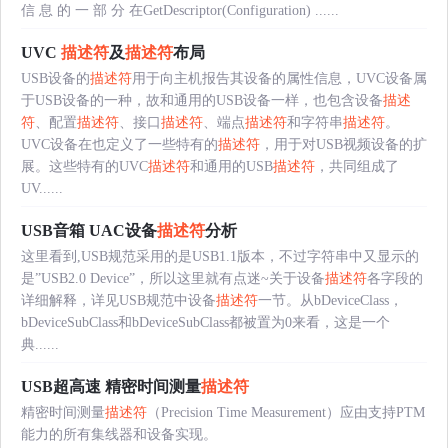
信 息 的 一 部 分 在GetDescriptor(Configuration) ......
UVC
描述符
及
描述符
布局
USB设备的
描述符
用于向主机报告其设备的属性信息，UVC设备属
于USB设备的一种，故和通用的USB设备一样，也包含设备
描述
符
、配置
描述符
、接口
描述符
、端点
描述符
和字符串
描述符
。
UVC设备在也定义了一些特有的
描述符
，用于对USB视频设备的扩
展。这些特有的UVC
描述符
和通用的USB
描述符
，共同组成了
UV......
USB音箱 UAC设备
描述符
分析
这里看到,USB规范采用的是USB1.1版本，不过字符串中又显示的
是”USB2.0 Device”，所以这里就有点迷~关于设备
描述符
各字段的
详细解释，详见USB规范中设备
描述符
一节。从bDeviceClass，
bDeviceSubClass和bDeviceSubClass都被置为0来看，这是一个
典......
USB超高速 精密时间测量
描述符
精密时间测量
描述符
（Precision Time Measurement）应由支持PTM
能力的所有集线器和设备实现。