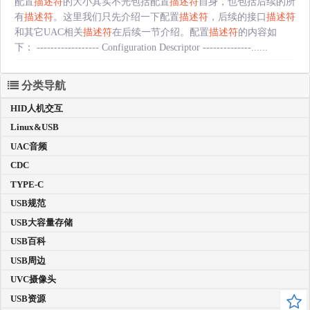
配置
描述符
的大小其实不光包括配置
描述符
自身，也包括后续的所
有
描述符
。这里我们只先介绍一下配置
描述符
，后续的接口
描述符
和其它UAC相关
描述符
在后续一节介绍。配置
描述符
的内容如
下： ------------------ Configuration Descriptor --------------......
分类导航
HID人机交互
Linux&USB
UAC音频
CDC
TYPE-C
USB规范
USB大容量存储
USB百科
USB周边
UVC摄像头
USB资源