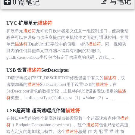
写笔记
0 篇笔记
UVC 扩展单元
描述符
扩展单元
描述符
允许硬件设计者定义任意一组控制接口，使类驱动
程序可以在设备与供应商提供的主机软件之间进行通讯控制。扩展
单元
描述符
ID由bUnitID字段中的值唯一标识
描述符
。同一视频功
能内的任何其他单元或终端不得具有相同的功能ID。
guidExtensionCode字段包含特定于供应商的代码，该代......
USB 设置
描述符
SetDescriptor
ID请求码说明7SET_DESCRIPTOR修改设备中有关的
描述符
，或
者增加新的
描述符
SetDescriptoret用于设置USB的
描述符
，在
SetDescriptor请求的数据阶段，主机将向USB设备发送指定的
描述
符
类型 。bmRequestType(1)bRequest（1）wValue（2）w......
USB超高速 超高速端点伴随
描述符
在接口中描述的每个超高速端点都紧跟着一个超高速端点伴侣
描述
符
（ EndpointCompanion descriptor）。这个
描述符
包含只给超高速
端点定义的附加端点特性。这个
描述符
总是 作 为 配 置 描 述 符