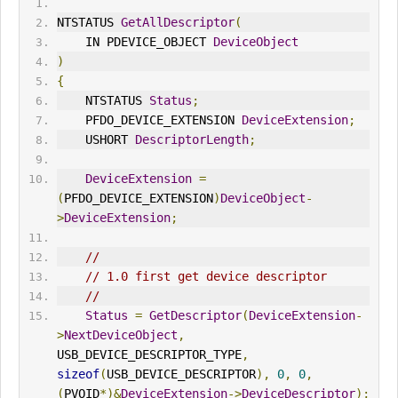
NTSTATUS 
GetAllDescriptor
(
    IN PDEVICE_OBJECT 
DeviceObject
)
{
    NTSTATUS 
Status
;
    PFDO_DEVICE_EXTENSION 
DeviceExtension
;
    USHORT 
DescriptorLength
;
DeviceExtension
=
(
PFDO_DEVICE_EXTENSION
)
DeviceObject
-
>
DeviceExtension
;
//
// 1.0 first get device descriptor
//
Status
=
GetDescriptor
(
DeviceExtension
-
>
NextDeviceObject
,
USB_DEVICE_DESCRIPTOR_TYPE
,
sizeof
(
USB_DEVICE_DESCRIPTOR
),
0
,
0
,
(
PVOID
*)&
DeviceExtension
->
DeviceDescriptor
);