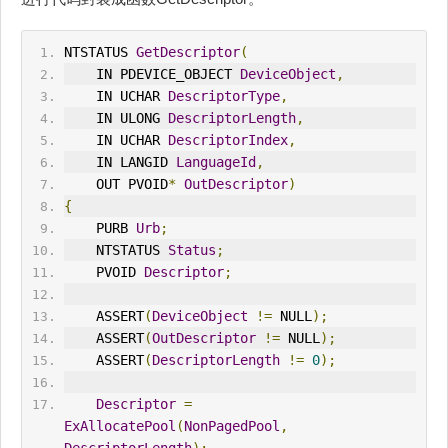
NTSTATUS 
GetDescriptor
(
IN
 PDEVICE_OBJECT 
DeviceObject
,
IN
 UCHAR 
DescriptorType
,
IN
 ULONG 
DescriptorLength
,
    IN UCHAR 
DescriptorIndex
,
    IN LANGID 
LanguageId
,
OUT
 PVOID
*
OutDescriptor
)
{
    PURB 
Urb
;
    NTSTATUS 
Status
;
    PVOID 
Descriptor
;
    ASSERT
(
DeviceObject
!=
 NULL
);
    ASSERT
(
OutDescriptor
!=
 NULL
);
    ASSERT
(
DescriptorLength
!=
0
);
Descriptor
=
ExAllocatePool
(
NonPagedPool
,