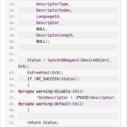
DescriptorType
,
DescriptorIndex
,
LanguageId
,
Descriptor
,
        NULL
,
DescriptorLength
,
        NULL
);
Status
=
SyncUrb
Request
(
DeviceObject
,
Urb
);
ExFreePool
(
Urb
);
if
(
NT_SUCCESS
(
Status
))
{
#pragma
 warning
(
disable
:
6011
)
*
OutDescriptor
=
(
PVOID
)
Descriptor
;
#pragma
 warning
(
default
:
6011
)
}
return
Status
;