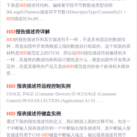
下表是
HID
描述符结构。偏移量字段字节数数值类型说明
0bLength1Numeric描述符字节数1bDescriptorType1Constant0x21 =
HID
描述符2bcdH......
HID
报告描述符详解
HID
的报告描述符和其它描述符不一样，不是具有固定的数据结
构，而是由固件开发商根据上报的数据自行组装的。这个组装的原
材料是
HID
规范定义的ITEM。所以说
HID
报告描述符就像搭积木
一样，其最终的数据结构和设计图纸是什么，都是由固件开发商决
定的，但是其最终的产品又是由
HID
规范提供的各个标准积木模块
搭......
HID
报表描述符远程控制实例
USAGE_PAGE (Consumer Devices) 05 0CUSAGE (Consumer
Control) 09 01COLLECTION (Application) A1 01 ......
HID
报表描述符键盘实例
通过下面的报告描述符的定义，我们根据上面的注释可知，包含一
个中断输入报表描述符和一个中断输出报告描述符。其中断输入报
告描述符用于USB
HID
键盘中断输入端点，输出报表描述符用于