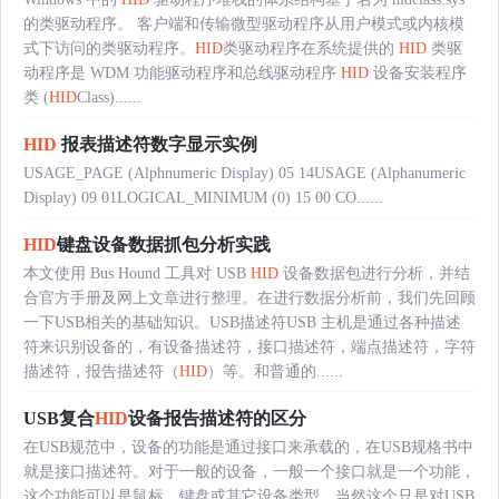
的类驱动程序。 客户端和传输微型驱动程序从用户模式或内核模
式下访问的类驱动程序。
HID
类驱动程序在系统提供的
HID
类驱
动程序是 WDM 功能驱动程序和总线驱动程序
HID
设备安装程序
类 (
HID
Class)......
HID
报表描述符数字显示实例
USAGE_PAGE (Alphnumeric Display) 05 14USAGE (Alphanumeric
Display) 09 01LOGICAL_MINIMUM (0) 15 00 CO......
HID
键盘设备数据抓包分析实践
本文使用 Bus Hound 工具对 USB
HID
设备数据包进行分析，并结
合官方手册及网上文章进行整理。在进行数据分析前，我们先回顾
一下USB相关的基础知识。USB描述符USB 主机是通过各种描述
符来识别设备的，有设备描述符，接口描述符，端点描述符，字符
描述符，报告描述符（
HID
）等。和普通的......
USB复合
HID
设备报告描述符的区分
在USB规范中，设备的功能是通过接口来承载的，在USB规格书中
就是接口描述符。对于一般的设备，一般一个接口就是一个功能，
这个功能可以是鼠标，键盘或其它设备类型。当然这个只是对USB