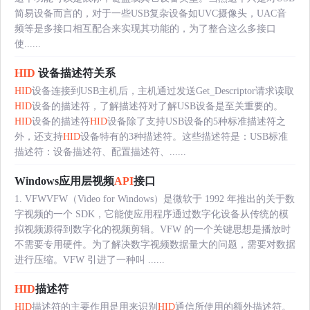
简易设备而言的，对于一些USB复杂设备如UVC摄像头，UAC音
频等是多接口相互配合来实现其功能的，为了整合这么多接口
使......
HID
设备描述符关系
HID
设备连接到USB主机后，主机通过发送Get_Descriptor请求读取
HID
设备的描述符，了解描述符对了解USB设备是至关重要的。
HID
设备的描述符
HID
设备除了支持USB设备的5种标准描述符之
外，还支持
HID
设备特有的3种描述符。这些描述符是：USB标准
描述符：设备描述符、配置描述符、......
Windows应用层视频
API
接口
1. VFWVFW（Video for Windows）是微软于 1992 年推出的关于数
字视频的一个 SDK，它能使应用程序通过数字化设备从传统的模
拟视频源得到数字化的视频剪辑。VFW 的一个关键思想是播放时
不需要专用硬件。为了解决数字视频数据量大的问题，需要对数据
进行压缩。VFW 引进了一种叫 ......
HID
描述符
HID
描述符的主要作用是用来识别
HID
通信所使用的额外描述符。