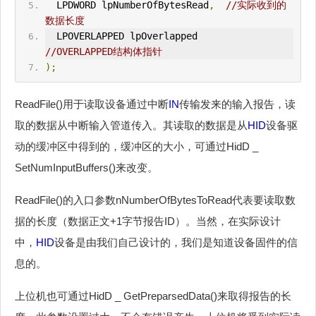
  LPDWORD lpNumberOfBytesRead
,
//实际收到的
数据长度
  LPOVERLAPPED lpOverlapped      
//OVERLAPPED结构体指针
);
ReadFile()用于读取设备通过中断
IN
传输发来的输入报告，读
取的数据从中断输入管道传入。其读取的数据是从
HID
设备驱
动的缓冲区中得到的，缓冲区的大小，可通过HidD _
SetNumInputBuffers()来改变。
ReadFile()的入口参数nNumberOfBytesToRead代表要读取数
据的长度（数据正文+1字节报告ID）。当然，在实际设计
中，
HID
设备是由我们自己设计的，我们是知道设备固件的信
息的。
上位机也可通过HidD _ GetPreparsedData()来取得报告的长