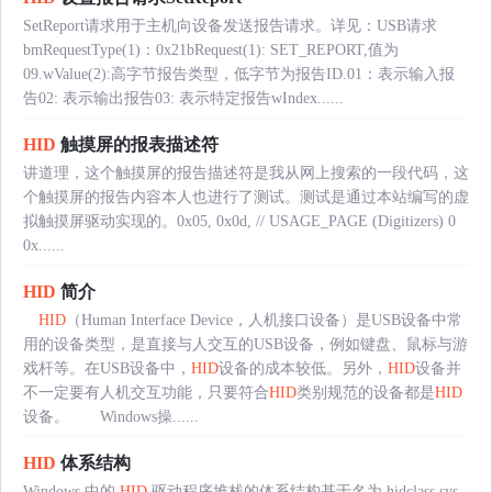
SetReport请求用于主机向设备发送报告请求。详见：USB请求
bmRequestType(1)：0x21bRequest(1): SET_REPORT,值为
09.wValue(2):高字节报告类型，低字节为报告ID.01：表示输入报
告02: 表示输出报告03: 表示特定报告wIndex......
HID
触摸屏的报表描述符
讲道理，这个触摸屏的报告描述符是我从网上搜索的一段代码，这
个触摸屏的报告内容本人也进行了测试。测试是通过本站编写的虚
拟触摸屏驱动实现的。0x05, 0x0d, // USAGE_PAGE (Digitizers) 0
0x......
HID
简介
HID
（Human Interface Device，人机接口设备）是USB设备中常
用的设备类型，是直接与人交互的USB设备，例如键盘、鼠标与游
戏杆等。在USB设备中，
HID
设备的成本较低。另外，
HID
设备并
不一定要有人机交互功能，只要符合
HID
类别规范的设备都是
HID
设备。 Windows操......
HID
体系结构
Windows 中的
HID
驱动程序堆栈的体系结构基于名为 hidclass.sys