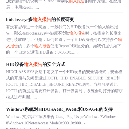
加深理细节的说明一下ReadFile读取
输入报告
的细节原理。在应用
层，使用ReadF......
hidclass.sys多
输入报告
的长度研究
有没有思考过一个问题，一般我们的HID设备只一个输入输出报
告，那么在hidclass.sys中在循环读取
输入报告
时，按指定的长度来
进行读取即可。但是，我们知道，一个HID设备是可以支持多个
输
入报告
的，多个
输入报告
使用ReportId来区分的。如我们提供如下
的一个自定义通讯HID设备：0x06,0x......
HID设备
输入报告
的安全方式
HIDCLASS.SYS驱动中定义了一个HID设备的安全读模式，安全模
式的开启与关闭是通过IOCTL_HID_ENABLE_SECURE_READ和
IOCTL_HID_DISABLE_SECURE_READ实现的。当然可发送此
IOCTL的前提是需要打开设备。打开设备时，系统会对打开的请求
模式进行判断......
Windows系统对HIDUSAGE_PAGE和USAGE的支持
Windows 支持以下顶级集合:Usage PageUsageWindows 7Windows
8Windows 10NotesAccess Mode0x00010x0001 -