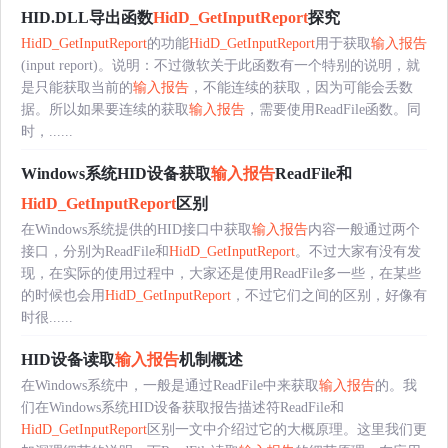
HID.DLL导出函数
HidD_GetInputReport
探究
HidD_GetInputReport
的功能
HidD_GetInputReport
用于获取
输入报告
(input report)。说明：不过微软关于此函数有一个特别的说明，就
是只能获取当前的
输入报告
，不能连续的获取，因为可能会丢数
据。所以如果要连续的获取
输入报告
，需要使用ReadFile函数。同
时，......
Windows系统HID设备获取
输入报告
ReadFile和
HidD_GetInputReport
区别
在Windows系统提供的HID接口中获取
输入报告
内容一般通过两个
接口，分别为ReadFile和
HidD_GetInputReport
。不过大家有没有发
现，在实际的使用过程中，大家还是使用ReadFile多一些，在某些
的时候也会用
HidD_GetInputReport
，不过它们之间的区别，好像有
时很......
HID设备读取
输入报告
机制概述
在Windows系统中，一般是通过ReadFile中来获取
输入报告
的。我
们在Windows系统HID设备获取报告描述符ReadFile和
HidD_GetInputReport
区别一文中介绍过它的大概原理。这里我们更