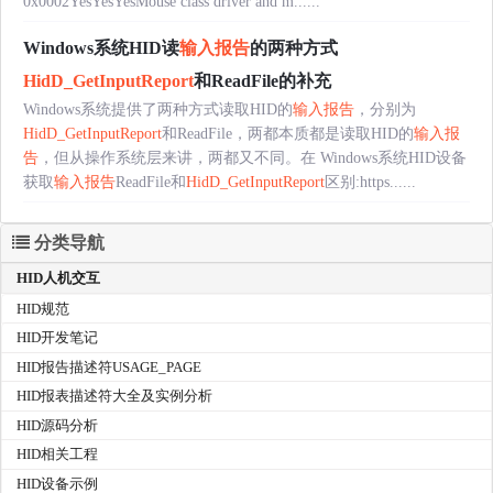
0x0002YesYesYesMouse class driver and m......
Windows系统HID读
输入报告
的两种方式
HidD_GetInputReport
和ReadFile的补充
Windows系统提供了两种方式读取HID的
输入报告
，分别为
HidD_GetInputReport
和ReadFile，两都本质都是读取HID的
输入报
告
，但从操作系统层来讲，两都又不同。在 Windows系统HID设备
获取
输入报告
ReadFile和
HidD_GetInputReport
区别:https......
分类导航
HID人机交互
HID规范
HID开发笔记
HID报告描述符USAGE_PAGE
HID报表描述符大全及实例分析
HID源码分析
HID相关工程
HID设备示例