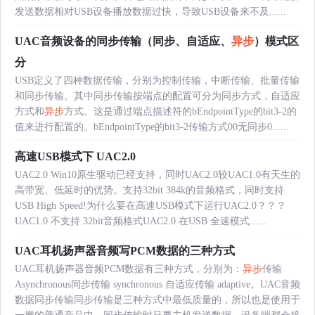
发送数据相对USB设备播放数据过快，导致USB设备来不及......
UAC音频设备的同步传输（同步、自适应、
异步
）模式区
分
USB定义了四种数据传输，分别为控制传输，中断传输、批量传输
和同步传输。其中同步传输按端点的配置可分为同步方式，自适应
方式和
异步
方式。这是通过端点描述符的bEndpointType的bit3-2的
值来进行配置的。bEndpointType的bit3-2传输方式00无同步0......
高速USB模式下 UAC2.0
UAC2.0 Win10原生驱动已经支持，同时UAC2.0较UAC1.0有天生的
高带宽、低延时的优势。支持32bit 384k的音频格式，同时支持
USB High Speed!为什么要在高速USB模式下运行UAC2.0？？？
UAC1.0 不支持 32bit音频格式UAC2.0 在USB 全速模式......
UAC耳机扬声器音频写PCM数据的三种方式
UAC耳机扬声器音频PCM数据有三种方式，分别为：
异步
传输
Asynchronous同步传输 synchronous 自适应传输 adaptive。UAC音频
数据同步传输同步传输是三种方式中最低质量的，所以也是使用于