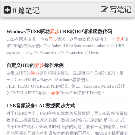
写笔记
0 篇笔记
Windows下USB驱动
异步
URB转IRP请求函数代码
URB有同步请求，也有
异步
请求。这里微软官方提供了一个
异步
请
求URB的代码示例// The SubmitUrbASync routine submits an URB
asynchronously.//// Parameters://// Parameters:// Devic......
自定义HID的
异步
操作示例
自定义HID的
异步
操作和同步类似，这里有两个关键的区别：第
一：CreateFile时wFlagsAndAttributes参数包括
FILE_FLAG_OVERLAPPED标识。第二：ReadFile,WriteFile必须
的OVERLAPPED参数；
异步
CreateFile打开HID示例： ......
USB音频设备UAC数据同步方式
对于USB扬声器，USB主机负载发送音频数据，而USB设备负责接
收来自主机发送过来的数据，数据的传输方式采用的是同步方式。
由于USB主机和USB设备时钟同步的问题，会有一定的偏差，长时
间的累积会导致主机和设备之间数据的不同步。如USB主机可能会