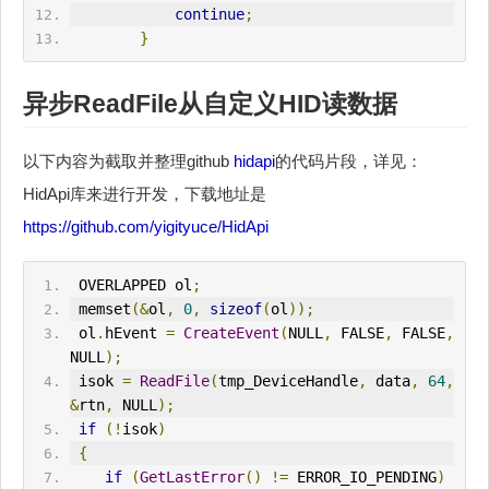
continue
;
}
异步ReadFile从自定义
HID
读数据
以下内容为截取并整理github
hidapi
的代码片段，详见：
HidApi库来进行开发，下载地址是
https://github.com/yigityuce/HidApi
 OVERLAPPED ol
;
 memset
(&
ol
,
0
,
sizeof
(
ol
));
 ol
.
hEvent 
=
CreateEvent
(
NULL
,
 FALSE
,
 FALSE
,
NULL
);
 isok 
=
ReadFile
(
tmp_DeviceHandle
,
 data
,
64
,
&
rtn
,
 NULL
);
if
(!
isok
)
{
if
(
GetLastError
()
!=
ERR
OR_IO_PEND
IN
G
)