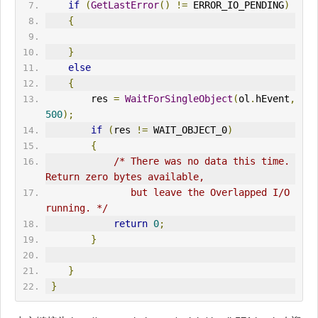
if
(
GetLastError
()
!=
ERR
OR_IO_PENDING
)
{
}
else
{
        res 
=
WaitForSingleObject
(
ol
.
hEvent
,
500
);
if
(
res 
!=
 WAIT_OBJECT_0
)
{
/* There was no data this time. 
Return zero bytes available,
               but leave the Overlapped I/O 
running. */
return
0
;
}
}
}