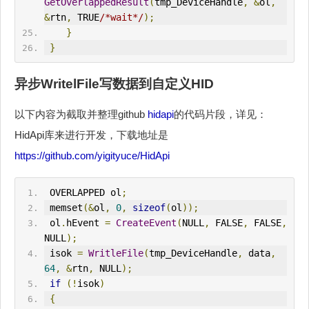
GetOverlappedResult
(
tmp_DeviceHandle
,
&
ol
,
&
rtn
,
 TRUE
/*wait*/
);
}
}
异步WritelFile写数据到自定义HID
以下内容为截取并整理github
hidapi
的代码片段，详见：
HidApi库来进行开发，下载地址是
https://github.com/yigityuce/HidApi
 OVERLAPPED ol
;
 memset
(&
ol
,
0
,
sizeof
(
ol
));
 ol
.
hEvent 
=
CreateEvent
(
NULL
,
 FALSE
,
 FALSE
,
NULL
);
 isok 
=
WritleFile
(
tmp_DeviceHandle
,
 data
,
64
,
&
rtn
,
 NULL
);
if
(!
isok
)
{