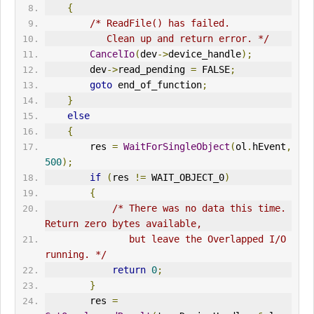
{
/* ReadFile() has failed.
           Clean up and return error. */
CancelIo
(
dev
->
device_handle
);
        dev
->
read_pending 
=
 FALSE
;
goto
 end_of_function
;
}
else
{
        res 
=
WaitForSingleObject
(
ol
.
hEvent
,
500
);
if
(
res 
!=
 WAIT_OBJECT_0
)
{
/* There was no data this time. 
Return zero bytes available,
               but leave the Overlapped I/O 
running. */
return
0
;
}
        res 
=