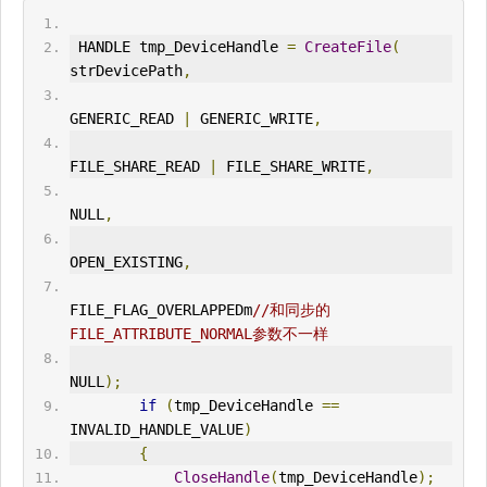
 HANDLE tmp_DeviceHandle 
=
CreateFile
(
strDevicePath
,
GENERIC_READ 
|
 GENERIC_
WRITE
,
FILE_SHARE_READ 
|
 FILE_SHARE_
WRITE
,
NULL
,
OPEN_EXIST
IN
G
,
FILE_FLAG_OVERLAPPEDm
//和同步的
FILE_ATTRIBUTE_NORMAL参数不一样
NULL
);
if
(
tmp_DeviceHandle 
==
IN
VALID_HANDLE_VALUE
)
{
CloseHandle
(
tmp_DeviceHandle
);