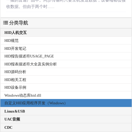
一搬的普通产品中。同步传输时只要主机发送数据，设备端都会接
收数据。但由于两个时......
分类导航
HID人机交互
HID规范
HID开发笔记
HID报告描述符USAGE_PAGE
HID报表描述符大全及实例分析
HID源码分析
HID相关工程
HID设备示例
Windows动态库hid.dll
自定义HID应用程序开发（Windows）
Linux&USB
UAC音频
CDC