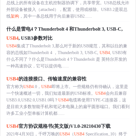
总线上的所有设备在主机控制器协调下，共享带宽。USB总线允许
外部设备被接入（attached），配置，使用或移除。USB3.2是双总
线
架构
，其中一条总线用于向后兼容USB2......
什么是雷电4？Thunderbolt 4 和Thunderbolt 3, USB-C,
USB4
, USB3参数对比
USB4
集成了Thunderbolt 3,那么对于新的USB规范，其和以往的兼
容的总线如Thunderbolt 4 ，Thunderbolt 3, USB-C,
USB4
, USB3有
什么不同了？什么是Thunderbolt 4？Thunderbolt 是 英特尔开发的
一种高速协议，它可以提供电......
USB4
的连接接口、传输速度的兼容性
官方称为
USB4
.0，
USB4
即将上市。一些规格仍有待确认，这里是
一个快速概述一切，我们知道最新的USB标准。
USB4
会向后兼容
USB3.0,USB2.0,USB1.0吗？
USB4
电缆将使用TYPE-C连接器，这
是目前大多数智能手机和笔记本电脑上的扁平圆形端口。我们看到
许多工业小型单板计算机都......
USB4
官方协议规格书(英文版)V1.0-20210430下载
2021年4月30日，千呼万唤的
USB4
（
USB4
Specification_10）终于