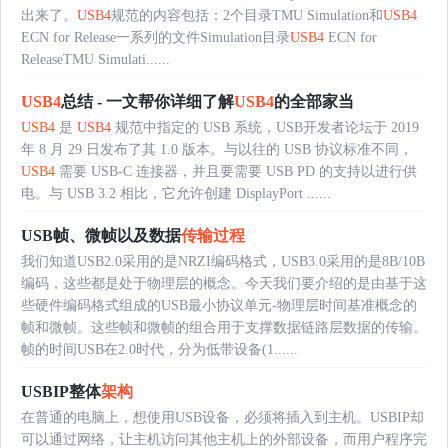
出来了。
USB4
规范的内容包括：2个目录TMU Simulation和
USB4
ECN for Release一系列的文件Simulation目录
USB4
ECN for
ReleaseTMU Simulati......
USB4
总结 - 一文帮你详细了解
USB4
的全部家当
USB4
是
USB4
规范中指定的 USB 系统，USB开发者论坛于 2019
年 8 月 29 日发布了其 1.0 版本。与以往的 USB 协议标准不同，
USB4
需要 USB-C 连接器，并且要需要 USB PD 的支持以进行供
电。与 USB 3.2 相比，它允许创建 DisplayPort ......
USB帧、微帧以及数据
传输过程
我们知道USB2.0采用的是NRZI编码格式，USB3.0采用的是8B/10B
编码，这些都是处于物理层的概念。今天我们要介绍的是由基于这
些硬件编码格式组成的USB最小协议单元-物理层时间基准概念的
帧和微帧。这些帧和微帧的组合用于支撑数据链路层数据的传输。
帧的时间USB在2.0时代，分为低带设备(1......
USBIP整体
架构
在普通的电脑上，想使用USB设备，必须将插入到主机。USBIP却
可以通过网络，让主机访问其他主机上的外部设备，而用户程序完