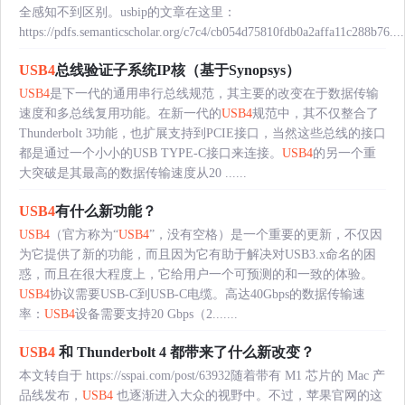
全感知不到区别。usbip的文章在这里：
https://pdfs.semanticscholar.org/c7c4/cb054d75810fdb0a2affa11c288b76....
USB4
总线验证子系统IP核（基于Synopsys）
USB4
是下一代的通用串行总线规范，其主要的改变在于数据传输
速度和多总线复用功能。在新一代的
USB4
规范中，其不仅整合了
Thunderbolt 3功能，也扩展支持到PCIE接口，当然这些总线的接口
都是通过一个小小的USB TYPE-C接口来连接。
USB4
的另一个重
大突破是其最高的数据传输速度从20 ......
USB4
有什么新功能？
USB4
（官方称为“
USB4
”，没有空格）是一个重要的更新，不仅因
为它提供了新的功能，而且因为它有助于解决对USB3.x命名的困
惑，而且在很大程度上，它给用户一个可预测的和一致的体验。
USB4
协议需要USB-C到USB-C电缆。高达40Gbps的数据传输速
率：
USB4
设备需要支持20 Gbps（2.......
USB4
和 Thunderbolt 4 都带来了什么新改变？
本文转自于 https://sspai.com/post/63932随着带有 M1 芯片的 Mac 产
品线发布，
USB4
也逐渐进入大众的视野中。不过，苹果官网的这