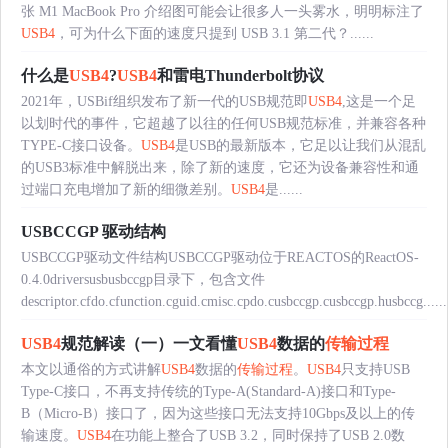
张 M1 MacBook Pro 介绍图可能会让很多人一头雾水，明明标注了
USB4
，可为什么下面的速度只提到 USB 3.1 第二代？......
什么是
USB4
?
USB4
和雷电Thunderbolt协议
2021年，USBif组织发布了新一代的USB规范即
USB4
,这是一个足
以划时代的事件，它超越了以往的任何USB规范标准，并兼容各种
TYPE-C接口设备。
USB4
是USB的最新版本，它足以让我们从混乱
的USB3标准中解脱出来，除了新的速度，它还为设备兼容性和通
过端口充电增加了新的细微差别。
USB4
是......
USBCCGP 驱动结构
USBCCGP驱动文件结构USBCCGP驱动位于REACTOS的ReactOS-
0.4.0driversusbusbccgp目录下，包含文件
descriptor.cfdo.cfunction.cguid.cmisc.cpdo.cusbccgp.cusbccgp.husbccg......
USB4
规范解读（一）一文看懂
USB4
数据的
传输过程
本文以通俗的方式讲解
USB4
数据的
传输过程
。
USB4
只支持USB
Type-C接口，不再支持传统的Type-A(Standard-A)接口和Type-
B（Micro-B）接口了，因为这些接口无法支持10Gbps及以上的传
输速度。
USB4
在功能上整合了USB 3.2，同时保持了USB 2.0数