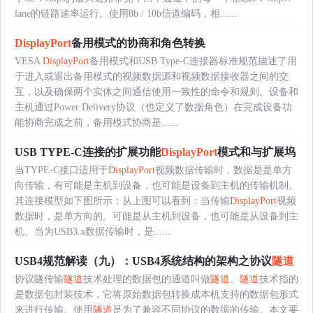
lane的链路速率运行。使用8b / 10b信道编码，相......
DisplayPort
备用模式的协商和角色转换
VESA
DisplayPort
备用模式和USB Type-C连接器标准规范描述了用
于进入或退出备用模式的视频数据源和视频数据接收器之间的交
互，以及确保两个实体之间通信使用一致性的命令和规则。设备和
主机通过Power Delivery协议（也定义了数据角色）在完成设备功
能协商完成之前，备用模式协商是......
USB TYPE-C连接的扩展功能
DisplayPort
模式和与扩展坞
当TYPE-C接口适用于
DisplayPort
视频数据传输时，数据是是单方
向传输，有可能是主机到设备，也可能是设备到主机的传输机制。
其连接模型如下图所示：从上图可以看到：当传输
DisplayPort
视频
数据时，是单方向的。可能是从主机到设备，也可能是从设备到主
机。当为USB3.x数据传输时，是......
USB4规范解读（九）：USB4系统结构的架构之协议
隧道
协议隧传输
隧道
技术处理的数据包的通道叫做
隧道
。
隧道
技术指的
是数据包封装技术，它将原始数据包转换成本机支持的数据包形式
来进行传输。使用
隧道
是为了兼容不同协议的数据的传输。本文要