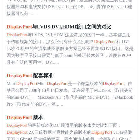
接器插脚和电线支持USB Type-C上的DP。24引脚的USB Type-C连
接器可以分......
DisplayPort
与LVDS,DVI,HDMI接口之间的对比
DisplayPort
与LVDS,DVI,HDMI这些常见的接口一样，基本都是用
于传输视频的接口，那么它们有什么区别呢？
DisplayPort
和 DVI
比较PC机中的主流集成图形解决方案已经不再集成DVI接口。这是
因为数字显示接口需要与低于65nm的处理技术兼容，以便在PC中
具有广泛的可用性。DV......
DisplayPort
配套标准
Mini
DisplayPort
Mini
DisplayPort
是一个微型版本的
DisplayPort
。由
苹果公司于2008年10月14日发表。现在应用于MacBook（取代先前
的Mini-DVI）、MacBook Air（取代先前的Micro-DVI）与MacBook
Pro（取代先前的DVI）笔......
DisplayPort
版本
DisplayPort
的最新版本为2.0,现适用的版本速度对比如下图：
DisplayPort
2.0三倍数据带宽性能之前版本的
DisplayPort
v1.4a提供
了32.4 Gbps的最大链路带宽，四个通道中的每一个都以8.1 Gbps /