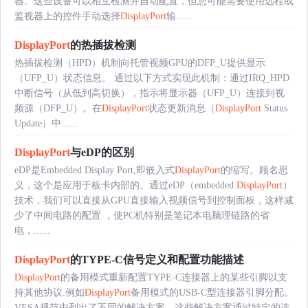
器。这些设备可以相互检测并自动配置，但您可能需要使用远程或
监视器上的控件手动选择
DisplayPort
输......
DisplayPort
的热插拔检测
热插拔检测（HPD）机制向托管视频GPU的DFP_U提供显示
（UFP_U）状态信息。 通过以下方式实现此机制：通过IRQ_HPD
中断信号（从低到高切换），指示将显示器（UFP_U）连接到视
频源（DFP_U）。在
DisplayPort
状态更新消息（
DisplayPort
Status
Update）中......
DisplayPort
与eDP的区别
eDP是Embedded Display Port,即嵌入式
DisplayPort
的缩写。顾名思
义，这个是应用于板卡内部的。通过eDP（embedded
DisplayPort
）
技术，我们可以直接从GPU直接输入视频信号到控制面板，这样减
少了中间电路的配置 ，使PC机特别是笔记本电脑理链路的省
电，......
DisplayPort
的TYPE-C信号定义和配置功能描述
DisplayPort
的备用模式重新配置TYPE-C连接器上的某些引脚以支
持其他协议.例如
DisplayPort
备用模式的USB-C型连接器引脚分配。
VESA规范中列出了不同的解决方案，这些解决方案通过特定的连