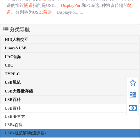
讲的协议
隧道
指的是USB3、
DisplayPort
和PCIe这3种协议传输的
隧
道
。分别称为USB3
隧道
、DisplayPor......
分类导航
HID人机交互
Linux&USB
UAC音频
CDC
TYPE-C
USB规范
USB大容量存储
USB百科
USB百科
USB-IF官方
USB4百科
USB4规范解读(流源君)