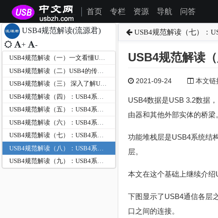
首页
专栏
资源
导航
问答
|
USB4规范解读(流源君)
USB4规范解读（七）：U
+
-
USB4规范解读
USB4规范解读（一）一文看懂USB4数据的传输过程
USB4规范解读（二）USB4的传输路径
2021-09-24
本文链接为
USB4规范解读（三） 深入了解USB4的系统结构和工作原理
USB4规范解读（四）：USB4系统结构通俗讲解
USB4数据是USB 3.2数
USB4规范解读（五）：USB4系统结构的架构之功能堆栈
由器和其他外部实体的桥梁
USB4规范解读（六）：USB4系统结构的架构之主要特性
USB4规范解读（七）：USB4系统结构的架构之多级连接
功能堆栈层是USB4系统
USB4规范解读（八）：USB4系统结构的架构之通信结构
层。
USB4规范解读（九）：USB4系统结构的架构之协议隧道
本文在这个基础上继续介绍
下图显示了USB4通信各层
口之间的连接。