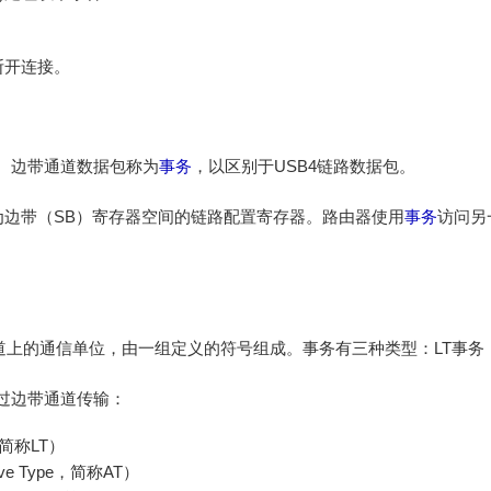
断开连接。
。边带通道数据包称为
事务
，以区别于USB4链路数据包。
为边带（SB）寄存器空间的链路配置寄存器。路由器使用
事务
访问另
)是边带通道上的通信单位，由一组定义的符号组成。事务有三种类型：LT事务
过边带通道传输：
，简称LT）
ive Type，简称AT）