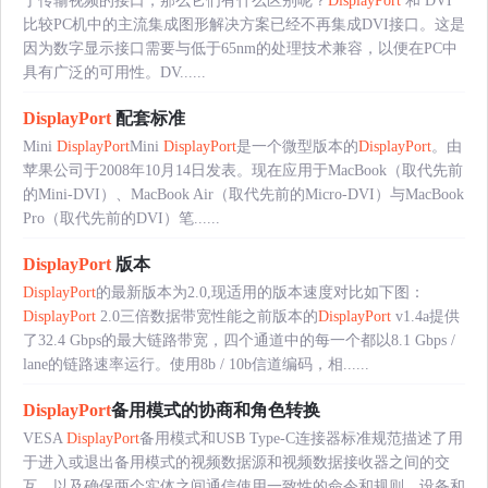
于传输视频的接口，那么它们有什么区别呢？
DisplayPort
和 DVI
比较PC机中的主流集成图形解决方案已经不再集成DVI接口。这是
因为数字显示接口需要与低于65nm的处理技术兼容，以便在PC中
具有广泛的可用性。DV......
DisplayPort
配套标准
Mini
DisplayPort
Mini
DisplayPort
是一个微型版本的
DisplayPort
。由
苹果公司于2008年10月14日发表。现在应用于MacBook（取代先前
的Mini-DVI）、MacBook Air（取代先前的Micro-DVI）与MacBook
Pro（取代先前的DVI）笔......
DisplayPort
版本
DisplayPort
的最新版本为2.0,现适用的版本速度对比如下图：
DisplayPort
2.0三倍数据带宽性能之前版本的
DisplayPort
v1.4a提供
了32.4 Gbps的最大链路带宽，四个通道中的每一个都以8.1 Gbps /
lane的链路速率运行。使用8b / 10b信道编码，相......
DisplayPort
备用模式的协商和角色转换
VESA
DisplayPort
备用模式和USB Type-C连接器标准规范描述了用
于进入或退出备用模式的视频数据源和视频数据接收器之间的交
互，以及确保两个实体之间通信使用一致性的命令和规则。设备和