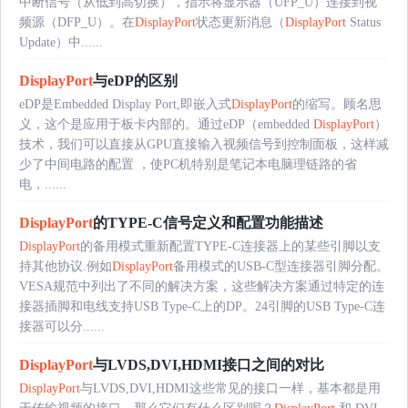
中断信号（从低到高切换），指示将显示器（UFP_U）连接到视
频源（DFP_U）。在
DisplayPort
状态更新消息（
DisplayPort
Status
Update）中......
DisplayPort
与eDP的区别
eDP是Embedded Display Port,即嵌入式
DisplayPort
的缩写。顾名思
义，这个是应用于板卡内部的。通过eDP（embedded
DisplayPort
）
技术，我们可以直接从GPU直接输入视频信号到控制面板，这样减
少了中间电路的配置 ，使PC机特别是笔记本电脑理链路的省
电，......
DisplayPort
的TYPE-C信号定义和配置功能描述
DisplayPort
的备用模式重新配置TYPE-C连接器上的某些引脚以支
持其他协议.例如
DisplayPort
备用模式的USB-C型连接器引脚分配。
VESA规范中列出了不同的解决方案，这些解决方案通过特定的连
接器插脚和电线支持USB Type-C上的DP。24引脚的USB Type-C连
接器可以分......
DisplayPort
与LVDS,DVI,HDMI接口之间的对比
DisplayPort
与LVDS,DVI,HDMI这些常见的接口一样，基本都是用