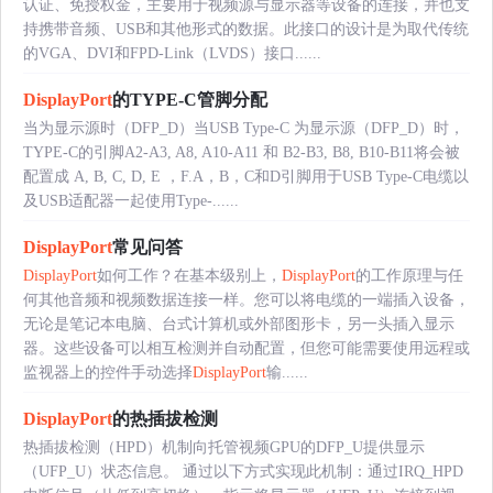
认证、免授权金，主要用于视频源与显示器等设备的连接，并也支
持携带音频、USB和其他形式的数据。此接口的设计是为取代传统
的VGA、DVI和FPD-Link（LVDS）接口......
DisplayPort
的TYPE-C管脚分配
当为显示源时（DFP_D）当USB Type-C 为显示源（DFP_D）时，
TYPE-C的引脚A2-A3, A8, A10-A11 和 B2-B3, B8, B10-B11将会被
配置成 A, B, C, D, E ，F.A，B，C和D引脚用于USB Type-C电缆以
及USB适配器一起使用Type-......
DisplayPort
常见问答
DisplayPort
如何工作？在基本级别上，
DisplayPort
的工作原理与任
何其他音频和视频数据连接一样。您可以将电缆的一端插入设备，
无论是笔记本电脑、台式计算机或外部图形卡，另一头插入显示
器。这些设备可以相互检测并自动配置，但您可能需要使用远程或
监视器上的控件手动选择
DisplayPort
输......
DisplayPort
的热插拔检测
热插拔检测（HPD）机制向托管视频GPU的DFP_U提供显示
（UFP_U）状态信息。 通过以下方式实现此机制：通过IRQ_HPD