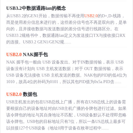
USB3.2中数据通路lan的概念
从USB3.2的GEN1开始，数据传输不再使用
USB2.0
的D+,D-线路，
而是使用差分信息来进行的，这些差分信号也不再是双向的，是单
向的，且并接收数据与发送数据的差分信号进行线路区分。在
USB33.2规格书中，数据通路lan定义为发送接口TX与接收接口RX
的连接。USB3.2 GEN1/GEN2规......
USB2.0
NAK握手包
NAK 握手包一般由 USB 设备发出。对于IN数据传输，表示 USB
设备没有计划向 USB 主机发送数据；对于 OUT 数据传输，表示
USB 设备无法接收 USB 主机发送的数据。NAK包的PID的低4位为
1010，故高4位的补码为0101，所以其包PID值为0x5a.PID含......
USB2.0
数据包
USB主机发出的包在USB总线上广播，所有在USB总线上的设备需
要根据自己的设备地址对由USB主机广播的令牌包进行过滤。如果
该令牌包的地址与其自身地址不匹配，USB设备默认不处理即忽略
该令牌包。USB包的目标地址只有7位，所以一条US总线上最多可
以挂接127个USB设备（地址0用于设备在枚举过程中......