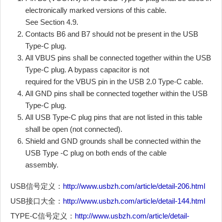
electronically marked versions of this cable.
See Section 4.9.
Contacts B6 and B7 should not be present in the USB
Type-C plug.
All VBUS pins shall be connected together within the USB
Type-C plug. A bypass capacitor is not
required for the VBUS pin in the USB 2.0 Type-C cable.
All GND pins shall be connected together within the USB
Type-C plug.
All USB Type-C plug pins that are not listed in this table
shall be open (not connected).
Shield and GND grounds shall be connected within the
USB Type -C plug on both ends of the cable
assembly.
USB信号定义：
http://www.usbzh.com/article/detail-206.html
USB接口大全：
http://www.usbzh.com/article/detail-144.html
TYPE-C信号定义：
http://www.usbzh.com/article/detail-