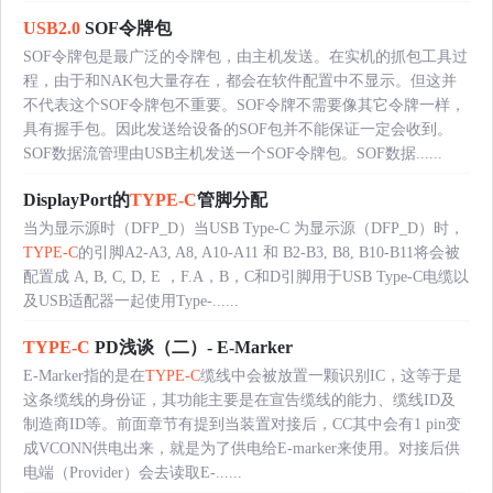
USB2.0
SOF令牌包
SOF令牌包是最广泛的令牌包，由主机发送。在实机的抓包工具过
程，由于和NAK包大量存在，都会在软件配置中不显示。但这并
不代表这个SOF令牌包不重要。SOF令牌不需要像其它令牌一样，
具有握手包。因此发送给设备的SOF包并不能保证一定会收到。
SOF数据流管理由USB主机发送一个SOF令牌包。SOF数据......
DisplayPort的
TYPE-C
管脚分配
当为显示源时（DFP_D）当USB Type-C 为显示源（DFP_D）时，
TYPE-C
的引脚A2-A3, A8, A10-A11 和 B2-B3, B8, B10-B11将会被
配置成 A, B, C, D, E ，F.A，B，C和D引脚用于USB Type-C电缆以
及USB适配器一起使用Type-......
TYPE-C
PD浅谈（二）- E-Marker
E-Marker指的是在
TYPE-C
缆线中会被放置一颗识别IC，这等于是
这条缆线的身份证，其功能主要是在宣告缆线的能力、缆线ID及
制造商ID等。前面章节有提到当装置对接后，CC其中会有1 pin变
成VCONN供电出来，就是为了供电给E-marker来使用。对接后供
电端（Provider）会去读取E-......