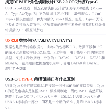
搞定DFP/UFP角色侦测设计USB 2.0 OTG升级Type-C
USB Type-C缆线、插座及插头的设计皆较现有USB缆线（Micro-
A、Type-A及Type-B）更为坚固且容易使用。举例来说，目前的
Type-A插头仅能以一种方向插入Type-A插座。但是，Type-C无论
正反面皆可插入装置中。这项简单的改变可避免使用者将USB设备
错误插入USB插座时所造......
USB2.0
数据包DATA0,DATA1,DATA2
数据包是用于传输数据的，由8位的包标识PID，数据字段和16位
的循环冗余校验字段CRC组成。PID字段：用于指明不同的数据包
类型。支持 4 种数据包，分别为： DATA0 、 DATA1 、DATA2 和
MDATA。 在介绍的数据触发机制中，使用 DATA0 和 DATA1。
SPLIT 令牌事......
USB-C(
TYPE-C
)和普通接口有什么区别
USB Type-C是伴随USB3.1连接器一同推出的新的接口类型，Type-
C的规范也确实是按照USB3.1标准所制定，因此USB3.1当然可以
制作为Type-C类型，但Type-C不等于USB3.1！USB Type-C只是
USB 3.1标准的一部分，而不是一个新的标准，并且USB 3.1标准
仍......