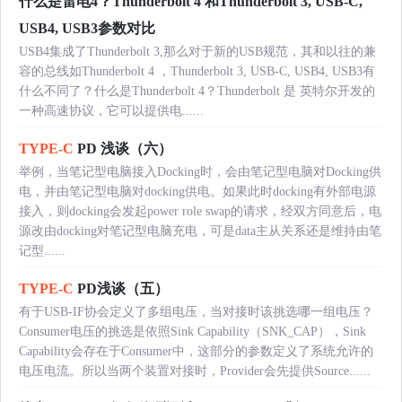
什么是雷电4？Thunderbolt 4 和Thunderbolt 3, USB-C,
USB4, USB3参数对比
USB4集成了Thunderbolt 3,那么对于新的USB规范，其和以往的兼
容的总线如Thunderbolt 4 ，Thunderbolt 3, USB-C, USB4, USB3有
什么不同了？什么是Thunderbolt 4？Thunderbolt 是 英特尔开发的
一种高速协议，它可以提供电......
TYPE-C
PD 浅谈（六）
举例，当笔记型电脑接入Docking时，会由笔记型电脑对Docking供
电，并由笔记型电脑对docking供电。如果此时docking有外部电源
接入，则docking会发起power role swap的请求，经双方同意后，电
源改由docking对笔记型电脑充电，可是data主从关系还是维持由笔
记型......
TYPE-C
PD浅谈（五）
有于USB-IF协会定义了多组电压，当对接时该挑选哪一组电压？
Consumer电压的挑选是依照Sink Capability（SNK_CAP），Sink
Capability会存在于Consumer中，这部分的参数定义了系统允许的
电压电流。所以当两个装置对接时，Provider会先提供Source......