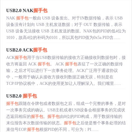
USB2.0 NAK
握手包
NAK
握手包
一般由 USB 设备发出。对于IN数据传输，表示 USB
设备没有计划向 USB 主机发送数据；对于 OUT 数据传输，表示
USB 设备无法接收 USB 主机发送的数据。NAK包的PID的低4位为
1010，故高4位的补码为0101，所以其包PID值为0x5a.PID含......
USB2.0 ACK
握手包
ACK
握手包
用于当USB数据传输的接收方正确接收到数据包时，接
收方将返回 ACK
握手包
。 ACK
握手包
表征了一次正确的数据传
输，之后才可以进行下一次事务处理。ACK广泛用于通读协议
中，一般用于确认从接收方接收到数据正确无误，特别是在
TCP/IP协议栈中，ACK的使用更加让人理解深入。我们嘴里......
USB2.0
握手包
握手包
跟随在令牌包或者数据包之后，组成一个完整的事务，是对
一次事务完成的确认。USB主机或者USB设备会根据事务的完成状
态返回相应的
握手包
。
握手包
由8位的PID构成，用于数据传输的
末位报告本次数据传输的状态。
握手包
之后使是整个事务处理的结
束信号EOP.
握手包
根据PID的不同，可分为：PI......