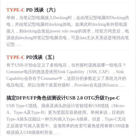
TYPE-C
PD 浅谈（六）
举例，当笔记型电脑接入Docking时，会由笔记型电脑对Docking供
电，并由笔记型电脑对docking供电。如果此时docking有外部电源
接入，则docking会发起power role swap的请求，经双方同意后，电
源改由docking对笔记型电脑充电，可是data主从关系还是维持由笔
记型......
TYPE-C
PD浅谈（五）
有于USB-IF协会定义了多组电压，当对接时该挑选哪一组电压？
Consumer电压的挑选是依照Sink Capability（SNK_CAP），Sink
Capability会存在于Consumer中，这部分的参数定义了系统允许的
电压电流。所以当两个装置对接时，Provider会先提供Source......
搞定DFP/UFP角色侦测设计USB 2.0 OTG升级Type-C
USB Type-C缆线、插座及插头的设计皆较现有USB缆线（Micro-
A、Type-A及Type-B）更为坚固且容易使用。举例来说，目前的
Type-A插头仅能以一种方向插入Type-A插座。但是，Type-C无论
正反面皆可插入装置中。这项简单的改变可避免使用者将USB设备
错误插入USB插座时所造......