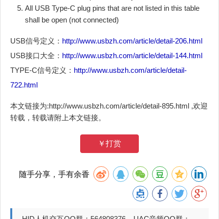
All USB Type-C plug pins that are not listed in this table
shall be open (not connected)
USB信号定义：
http://www.usbzh.com/article/detail-206.html
USB接口大全：
http://www.usbzh.com/article/detail-144.html
TYPE-C信号定义：
http://www.usbzh.com/article/detail-
722.html
本文链接为:http://www.usbzh.com/article/detail-895.html ,欢迎
转载，转载请附上本文链接。
￥打赏
随手分享，手有余香
HID人机交互QQ群：564808376 UAC音频QQ群：