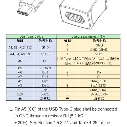
Pin A5 (CC) of the USB Type-C plug shall be connected
to GND through a resistor Rd (5.1 kΩ
± 20%). See Section 4.5.3.2.1 and Table 4-25 for the