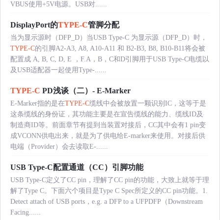
VBUS使用+5V电源。USB对......
DisplayPort的
TYPE-C
管脚分配
当为显示源时（DFP_D）当USB Type-C 为显示源（DFP_D）时，
TYPE-C
的引脚A2-A3, A8, A10-A11 和 B2-B3, B8, B10-B11将会被
配置成 A, B, C, D, E ，F.A，B，C和D引脚用于USB Type-C电缆以
及USB适配器一起使用Type-......
TYPE-C
PD浅谈（二）- E-Marker
E-Marker指的是在
TYPE-C
缆线中会被放置一颗识别IC，这等于是
这条缆线的身份证，其功能主要是在宣告缆线的能力、缆线ID及
制造商ID等。前面章节有提到当装置对接后，CC其中会有1 pin变
成VCONN供电出来，就是为了供电给E-marker来使用。对接后供
电端（Provider）会去读取E-......
USB Type-C配置通道（CC）引脚功能
USB Type-C定义了CC pin，理解了CC pin的功能，大致上就等于理
解了Type C。下面六个项目是Type C Spec所定义的CC pin功能。1.
Detect attach of USB ports，e.g. a DFP to a UFPDFP（Downstream
Facing......