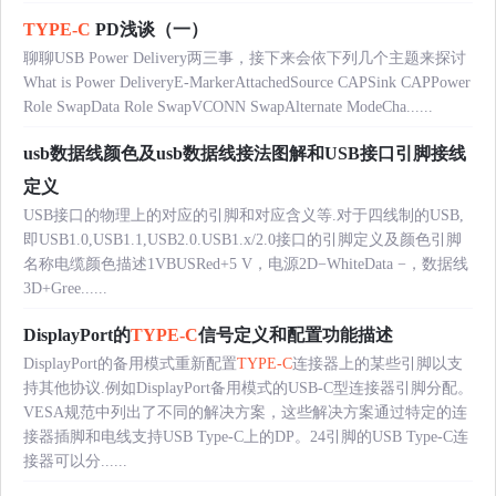
TYPE-C
PD浅谈（一）
聊聊USB Power Delivery两三事，接下来会依下列几个主题来探讨
What is Power DeliveryE-MarkerAttachedSource CAPSink CAPPower
Role SwapData Role SwapVCONN SwapAlternate ModeCha......
usb数据线颜色及usb数据线接法图解和USB接口引脚接线
定义
USB接口的物理上的对应的引脚和对应含义等.对于四线制的USB,
即USB1.0,USB1.1,USB2.0.USB1.x/2.0接口的引脚定义及颜色引脚
名称电缆颜色描述1VBUSRed+5 V，电源2D−WhiteData −，数据线
3D+Gree......
DisplayPort的
TYPE-C
信号定义和配置功能描述
DisplayPort的备用模式重新配置
TYPE-C
连接器上的某些引脚以支
持其他协议.例如DisplayPort备用模式的USB-C型连接器引脚分配。
VESA规范中列出了不同的解决方案，这些解决方案通过特定的连
接器插脚和电线支持USB Type-C上的DP。24引脚的USB Type-C连
接器可以分......