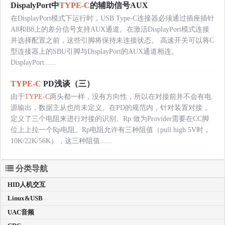
DispalyPort中
TYPE-C
的辅助信号AUX
在DisplayPort模式下运行时，USB Type-C连接器必须通过插座插针
A8和B8上的差分信号支持AUX通道。在激活DisplayPort模式连接
并选择配置之前，这些引脚将保持未连接状态。 高速开关可以将C
型连接器上的SBU引脚与DisplayPort的AUX通道相连。
DisplayPort......
TYPE-C
PD浅谈（三）
由于
TYPE-C
两头都一样，没有方向性，所以在对接前并不会有电
源输出，数据主从也尚未定义。在PD的规范内，针对装置对接，
定义了三个电阻来进行对接的识别。Rp:做为Provider需要在CC脚
位上上拉一个Rp电阻。Rp电阻允许有三种阻值（pull high 5V时，
10K/22K/56K），这三种阻值......
分类导航
HID人机交互
Linux&USB
UAC音频