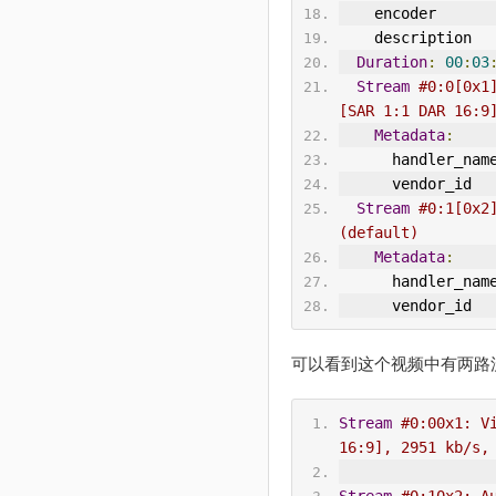
    encoder      
    description  
Duration
:
00
:
03
Stream
#0:0[0x1
[SAR 1:1 DAR 16:9
Metadata
:
      handler_na
      vendor_id 
Stream
#0:1[0x2
(default)
Metadata
:
      handler_na
      vendor_id 
可以看到这个视频中有两路
Stream
#0:00x1: V
16:9], 2951 kb/s,