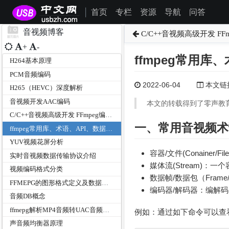
首页
专栏
资源
导航
问答
|
音视频博客
C/C++音视频高级开发 FF
+
-
ffmpeg常用库
H264基本原理
PCM音频编码
2022-06-04
本文链接为
H265（HEVC）深度解析
音视频开发AAC编码
本文的转载得到了零声教
C/C++音视频高级开发 FFmpeg编程入门
一、常用音视频术
ffmpeg常用库、术语、API、数据结构总结
YUV视频花屏分析
容器/文件(Conainer
实时音视频数据传输协议介绍
媒体流(Stream)
视频编码格式分类
数据帧/数据包（Fram
FFMEPG的图形格式定义及数据结构体
编码器/解码器：编解
音频DB概念
ffmepg解析MP4音频转UAC音频的时钟同步问题
例如：通过如下命令可以查
声音频均衡器原理