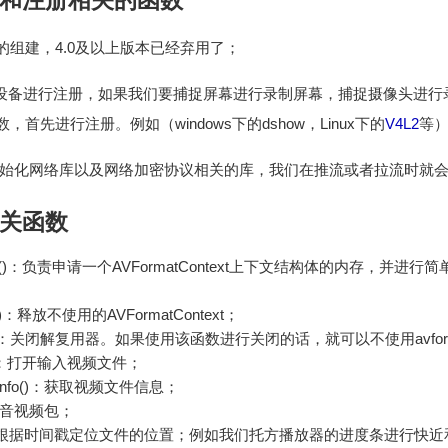
和注册相关的函数
：注册所有的组建，4.0及以上版本已经弃用了；
er_all()：对设备进行注册，如果我们要捕捉屏幕进行录制屏幕，捕捉摄
首先进行注册。例如（windows下的dshow，Linux下的
V4L2
等
k_init()：初始化网络库以及网络加密协议相关的库，我们在推流或者拉流时
关函数
_context()：负责申请一个AVFormatContext上下文结构体的内存
ext()：释放不使用的AVFormatContext；
input()：关闭解复用器。如果使用该函数进行关闭的话，就可以不使用avformat
put()：打开输入视频文件；
eam_info()：获取视频文件信息；
：读取音视频包；
k_file()：根据时间戳定位文件的位置；例如我们托方播放器的进度条进