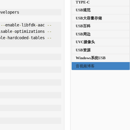
TYPE-C
USB规范
evelopers
USB大容量存储
 
--
enable
-
libfdk
-
aac 
--
USB百科
isable
-
optimizations 
--
USB周边
ble
-
hardcoded
-
tables 
--
UVC摄像头
USB资源
Windows系统USB
音视频博客