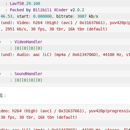
   
:
Lavf58
.
29.100
   
:
Packed
by
Bilibili
XCoder
 v2
.
0.2
:
46.53
,
 start
:
0.000000
,
 bitrate
:
3087
 kb
/
s
](und): Video: h264 (High) (avc1 / 0x31637661), yuv420p(p
], 2951 kb/s, 30 fps, 30 tbr, 16k tbn (default)
me    
:
VideoHandler
      
:
[
0
][
0
][
0
][
0
]
](und): Audio: aac (LC) (mp4a / 0x6134706D), 44100 Hz, st
me    
:
SoundHandler
      
:
[
0
][
0
][
0
][
0
]
流：
ideo: h264 (High) (avc1 / 0x31637661), yuv420p(progressiv
 30 fps, 30 tbr, 16k tbn (default)