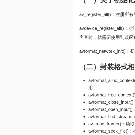
（一）关于初始化
av_register_all()
avdevice_regist
声音时，就需要使用到该函数，
avformat_networ
（二）封装格式相
avformat_alloc
用；
avformat_free_cont
avformat_close_
avformat_open_in
avformat_find_str
av_read_frame()
avformat_see