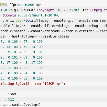
/视频
$ ffprobe 
1080P
.
mp4 
-
104612
-
g3188b606d7 
Copyright
(
c
)
2007
-
2021
 the 
FFmpeg
 d
9
(
Ubuntu
9.3
.
0
-
17ubuntu1
~
20.04
)
--
prefix
=
/usr/
local
/
ffmpeg 
--
enable
-
gpl 
--
enable
-
nonfree
enable
-
libx265 
--
enable
-
filter
=
delogo 
--
enable
-
debug 
--
d
-
enable
-
shared 
--
enable
-
pthreads 
--
enable
-
version3 
--
ena
ags
=
--
host
-
ldflags
=
--
disable
-
x86asm
57.
9.100
/
57.
9.100
59.
13.100
/
59.
13.100
59.
9.101
/
59.
9.101
59.
0.101
/
59.
0.101
 
8.
17.100
/
8.
17.100
 
6.
1.100
/
6.
1.100
 
4.
0.100
/
4.
0.100
56.
0.100
/
56.
0.100
,m4a,3gp,3g2,mj2, from '1080P.mp4':
   
:
 isom
   
:
512
ands
:
 isomiso2avc1mp41