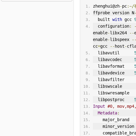
zhenghui@zh
-
pc
:~
ffprobe version N
  built 
with
 gcc 
  configuration
:
enable
-
libx264 
--
enable
-
libspeex 
-
cc
=
gcc 
--
host
-
cfl
  libavutil      
  libavcodec     
  libavformat    
  libavdevice    
  libavfilter    
  libswscale     
  libswresample  
  libpostproc    
Input
#0, mov,mp4
Metadata
:
    major_brand  
    minor_version
    compatible_br