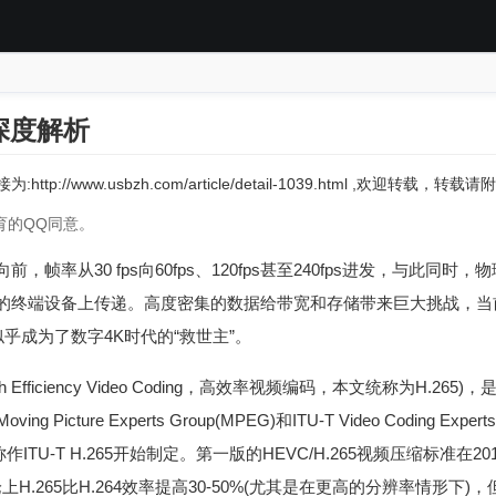
）深度解析
:http://www.usbzh.com/article/detail-1039.html ,欢迎转载，
育的QQ同意。
，帧率从30 fps向60fps、120fps甚至240fps进发，与此同
的终端设备上传递。高度密集的数据给带宽和存储带来巨大挑战，当前
似乎成为了数字4K时代的“救世主”。
 Efficiency Video Coding，高效率视频编码，本文统称为H.265)，是I
ng Picture Experts Group(MPEG)和ITU-T Video Coding Exper
rt 2或称作ITU-T H.265开始制定。第一版的HEVC/H.265视频压缩标
理论上H.265比H.264效率提高30-50%(尤其是在更高的分辨率情形