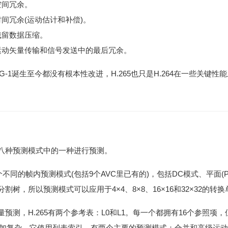
空间冗余。
间冗余(运动估计和补偿)。
残留数据压缩。
运动矢量传输和信号发送中的最后冗余。
G-1诞生至今都没有根本性改进，H.265也只是H.264在一些关键
八种预测模式中的一种进行预测。
不同的帧内预测模式(包括9个AVC里已有的)，包括DC模式、平面(Pl
树，所以预测模式可以应用于4×4、8×8、16×16和32×32的转
，H.265有两个参考表：L0和L1。每一个都拥有16个参照项，
264更加复杂。它使用列表索引，有两个主要的预测模式：合并和高级运动