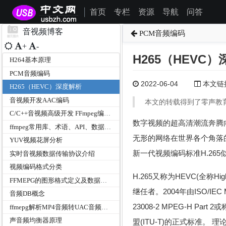
首页
专栏
资源
导航
问答
|
音视频博客
PCM音频编码
+
-
H265（HEVC
H264基本原理
PCM音频编码
2022-06-04
本文链接为
H265（HEVC）深度解析
音视频开发AAC编码
本文的转载得到了零声教
C/C++音视频高级开发 FFmpeg编程入门
数字视频的超高清潮流奔腾向前
ffmpeg常用库、术语、API、数据结构总结
无形的网络在世界各个角落
YUV视频花屏分析
新一代视频编码标准H.265
实时音视频数据传输协议介绍
视频编码格式分类
H.265又称为HEVC(全称High
FFMEPG的图形格式定义及数据结构体
继任者。2004年由ISO/IEC Movi
音频DB概念
23008-2 MPEG-H Pa
ffmepg解析MP4音频转UAC音频的时钟同步问题
声音频均衡器原理
盟(ITU-T)的正式标准。 