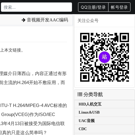
QQ注册/登录
帐号登录
音视频开发AAC编码
关注公众号
转载请附上本文链接。
时，物理媒介日薄西山，内容正通过有形
主流的H.264开始不敷应用，而
分类导航
HID人机交互
TU-T H.264/MPEG-4 AVC标准的
Linux&USB
ts Group(VCEG)作为ISO/IEC
UAC音频
准在2013年4月13日被接受为国际电信联
CDC
下)，但真的只是这么简单吗？