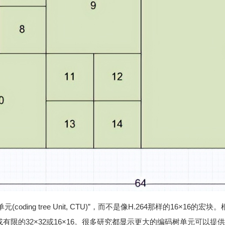
元(coding tree Unit, CTU)”，而不是像H.264那样的16×1
4或有限的32×32或16×16。很多研究都显示更大的编码树单元可以