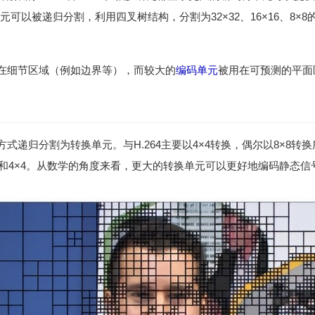
可以被递归分割，利用四叉树结构，分割为32×32、16×16、8×8
在细节区域（例如边界等），而较大的
编码单元
被用在可预测的平面
式递归分割为转换单元。与H.264主要以4×4转换，偶尔以8×8转换
6、8×8和4×4。从数学的角度来看，更大的转换单元可以更好地编码静