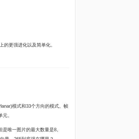
性能上的更强进化以及简单化。
anar)模式和33个方向的模式。帧
换单元。
但是唯一图片的最大数量是8。
向量。265到底强在哪里？