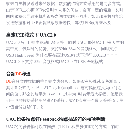
收来自主机发送过来的数据，数据的传输方式采用的是同步方式。
由于USB主机和USB设备时钟同步的问题，会有一定的偏差，长时
间的累积会导致主机和设备之间数据的不同步。如USB主机可能会
发送数据相对USB设备播放数据过快，导致USB设备来不及......
高速USB模式下 UAC2.0
UAC2.0 Win10原生驱动已经支持，同时UAC2.0较UAC1.0有天生的
高带宽、低延时的优势。支持32bit 384k的音频格式，同时支持
USB High Speed!为什么要在高速USB模式下运行UAC2.0？？？
UAC1.0 不支持 32bit音频格式UAC2.0 在USB 全速模式......
音频
DB
概念
DB
音频文件数据的垂直标度为分贝。如果没有校准或参考测量，
其计算公式为：dB = 20 * log10(amplitude)这时幅值这义为(0,1]之
间的值，那么其结果为（-∞，0],其中为1时表示最大振幅。但是我
们一般的数据采样用的是AD采样，故AD会有一个最大采样值，最
小值当然就是0了。如......
UAC设备端点符Feedback端点描述符的校验判断
UAC的同步传输可以在同步（1101）和异步(0101)的方式工的时