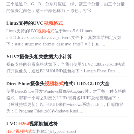
三个通道 R、G、B，分别对应红、绿、蓝三个分量，由三个分量
的值决定颜色；这三种颜色称为 三原色，将它......
Linux支持的UVC
视频格式
Linux支持的UVC
视频格式
位于linux-5.6.11linux-
5.6.11driversmediausbuvcuvc_driver.c文件下：其数组结构定义如
下：static struct uvc_format_desc uvc_fmts[] = { { .n......
YUV2摄像头相关数据大小计算
视备支持的分辨率格式如下：当我们使用YUV2 1280x720x10格式
打开摄像头，通过BUSHOUND抓包如下：Length Phase Data ......
DirectShow摄像头
视频格式
格式UUID-GUID大全
使用DirectShow开发Windows摄像头Capture时，对于每一种支持的
格式，都有一个与之对应的UUID.现将各UUID总结整理如下：
（后续持续更新）以下UUID来自windows系统uuids.h，目标路径
为：C:Program Files (x86)Windows Kits1......
UVC
H264
视频帧描述符
H264
视频格式
结构体定义typedef struct