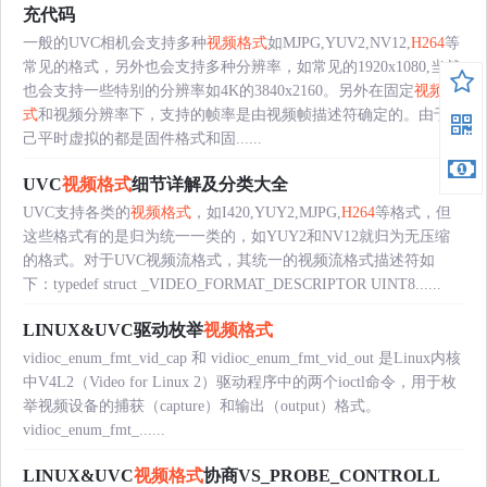
充代码
一般的UVC相机会支持多种
视频格式
如MJPG,YUV2,NV12,
H264
等
常见的格式，另外也会支持多种分辨率，如常见的1920x1080,当然
也会支持一些特别的分辨率如4K的3840x2160。另外在固定
视频格
式
和视频分辨率下，支持的帧率是由视频帧描述符确定的。由于自
己平时虚拟的都是固件格式和固......
UVC
视频格式
细节详解及分类大全
UVC支持各类的
视频格式
，如I420,YUY2,MJPG,
H264
等格式，但
这些格式有的是归为统一一类的，如YUY2和NV12就归为无压缩
的格式。对于UVC视频流格式，其统一的视频流格式描述符如
下：typedef struct _VIDEO_FORMAT_DESCRIPTOR UINT8......
LINUX&UVC驱动枚举
视频格式
vidioc_enum_fmt_vid_cap 和 vidioc_enum_fmt_vid_out 是Linux内核
中V4L2（Video for Linux 2）驱动程序中的两个ioctl命令，用于枚
举视频设备的捕获（capture）和输出（output）格式。
vidioc_enum_fmt_......
LINUX&UVC
视频格式
协商VS_PROBE_CONTROLL