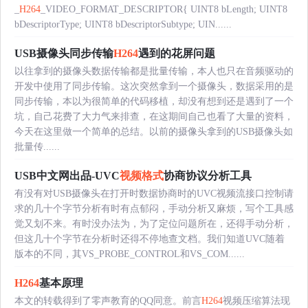
_
H264
_VIDEO_FORMAT_DESCRIPTOR{ UINT8 bLength; UINT8
bDescriptorType; UINT8 bDescriptorSubtype; UIN......
USB摄像头同步传输
H264
遇到的花屏问题
以往拿到的摄像头数据传输都是批量传输，本人也只在音频驱动的
开发中使用了同步传输。这次突然拿到一个摄像头，数据采用的是
同步传输，本以为很简单的代码移植，却没有想到还是遇到了一个
坑，自己花费了大力气来排查，在这期间自己也看了大量的资料，
今天在这里做一个简单的总结。以前的摄像头拿到的USB摄像头如
批量传......
USB中文网出品-UVC
视频格式
协商协议分析工具
有没有对USB摄像头在打开时数据协商时的UVC视频流接口控制请
求的几十个字节分析有时有点郁闷，手动分析又麻烦，写个工具感
觉又划不来。有时没办法为，为了定位问题所在，还得手动分析，
但这几十个字节在分析时还得不停地查文档。我们知道UVC随着
版本的不同，其VS_PROBE_CONTROL和VS_COM......
H264
基本原理
本文的转载得到了零声教育的QQ同意。前言
H264
视频压缩算法现