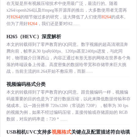
在无疑是所有视频压缩技术中使用最广泛，最流行的。随着
x264/openh264以及ffmpeg等开源库的推出，大多数使用者无需再
对
H264
的细节做过多的研究，这大降低了人们使用
H264
的成本。
但为了用好
H264
，我们还是要对H2......
H265（HEVC）深度解析
本文的转载得到了零声教育的QQ同意。数字视频的超高清潮流奔
腾向前，帧率从30 fps向60fps、120fps甚至240fps进发，与此同
时，物理媒介日薄西山，内容正通过有形无形的网络在世界各个角
落的终端设备上传递。高度密集的数据给带宽和存储带来巨大挑
战，当前主流的H.264开始不敷应用，而新......
视频编码格式分类
本文的转载得到了零声教育的QQ同意。跟音频编码一样，视频编
码最重要的目的也是为了进行数据压缩，以此来降低数据传输和存
储成本。以一路分辨率 720x1280（常说的 720P），帧率为 30 fps
的视频为例，如果不经过编码压缩，直接传输或存储原始的 RGB
数据，对应的码率是：720 * ......
USB相机UVC支持多
视频格式
关键点及配置描述符自动填