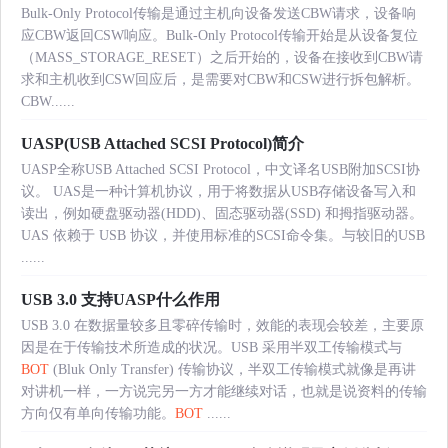
Bulk-Only Protocol传输是通过主机向设备发送CBW请求，设备响
应CBW返回CSW响应。Bulk-Only Protocol传输开始是从设备复位
（MASS_STORAGE_RESET）之后开始的，设备在接收到CBW请
求和主机收到CSW回应后，是需要对CBW和CSW进行拆包解析。
CBW......
UASP(USB Attached SCSI Protocol)简介
UASP全称USB Attached SCSI Protocol，中文译名USB附加SCSI协
议。 UAS是一种计算机协议，用于将数据从USB存储设备写入和
读出，例如硬盘驱动器(HDD)、固态驱动器(SSD) 和拇指驱动器。
UAS 依赖于 USB 协议，并使用标准的SCSI命令集。与较旧的USB
......
USB 3.0 支持UASP什么作用
USB 3.0 在数据量较多且零碎传输时，效能的表现会较差，主要原
因是在于传输技术所造成的状况。USB 采用半双工传输模式与
BOT
(Bluk Only Transfer) 传输协议，半双工传输模式就像是再讲
对讲机一样，一方说完另一方才能继续对话，也就是说资料的传输
方向仅有单向传输功能。
BOT
......