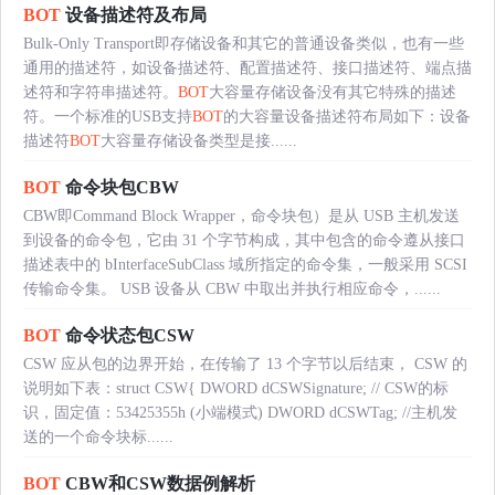
BOT
设备描述符及布局
Bulk-Only Transport即存储设备和其它的普通设备类似，也有一些
通用的描述符，如设备描述符、配置描述符、接口描述符、端点描
述符和字符串描述符。
BOT
大容量存储设备没有其它特殊的描述
符。一个标准的USB支持
BOT
的大容量设备描述符布局如下：设备
描述符
BOT
大容量存储设备类型是接......
BOT
命令块包CBW
CBW即Command Block Wrapper，命令块包）是从 USB 主机发送
到设备的命令包，它由 31 个字节构成，其中包含的命令遵从接口
描述表中的 bInterfaceSubClass 域所指定的命令集，一般采用 SCSI
传输命令集。 USB 设备从 CBW 中取出并执行相应命令，......
BOT
命令状态包CSW
CSW 应从包的边界开始，在传输了 13 个字节以后结束， CSW 的
说明如下表：struct CSW{ DWORD dCSWSignature; // CSW的标
识，固定值：53425355h (小端模式) DWORD dCSWTag; //主机发
送的一个命令块标......
BOT
CBW和CSW数据例解析