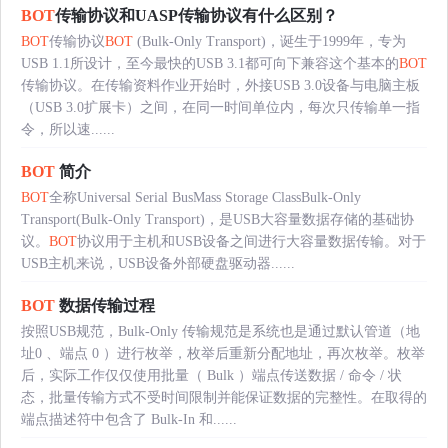
BOT
传输协议和UASP传输协议有什么区别？
BOT
传输协议
BOT
(Bulk-Only Transport)，诞生于1999年，专为
USB 1.1所设计，至今最快的USB 3.1都可向下兼容这个基本的
BOT
传输协议。在传输资料作业开始时，外接USB 3.0设备与电脑主板
（USB 3.0扩展卡）之间，在同一时间单位内，每次只传输单一指
令，所以速......
BOT
简介
BOT
全称Universal Serial BusMass Storage ClassBulk-Only
Transport(Bulk-Only Transport)，是USB大容量数据存储的基础协
议。
BOT
协议用于主机和USB设备之间进行大容量数据传输。对于
USB主机来说，USB设备外部硬盘驱动器......
BOT
数据传输过程
按照USB规范，Bulk-Only 传输规范是系统也是通过默认管道（地
址0 、端点 0 ）进行枚举，枚举后重新分配地址，再次枚举。枚举
后，实际工作仅仅使用批量（ Bulk ）端点传送数据 / 命令 / 状
态，批量传输方式不受时间限制并能保证数据的完整性。在取得的
端点描述符中包含了 Bulk-In 和......