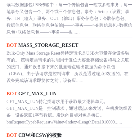
读写数据抓包USB传输中：每一个传输包含一笔或多笔事务，每一
笔事务又包含一个、两个或三个信息包。事务：Setup（设置）事
务、IN（输入）事务、OUT（输出）事务信息包：令牌信息包、
数据信息包、联络信息包传输|——>事务——>令牌信息包+数据信
息包+联络信息包|——>事务——&......
BOT
MASS_STORAGE_RESET
Bulk-Only Mass Storage Reset类特定请求是USB大容量存储设备独
有的。 该特定类请求的功能用于复位大容量存储设备和与之关联
的接口。通知设备接下来的批量端点输出数据为命令块包
（CBW)。由于该请求是控制请求，所以是通过端点0发送的。在
设备完成该请求即复位之前，设备应......
BOT
GET_MAX_LUN
GET_MAX_LUN特定类请求用于获取最大逻辑单元。
GET_MAX_LUN是：控制请求，通过端点0来发送。主机发送组设
备，设备返回1字节数据。发送的目标对象是接口。
bmRequestTypebRequestwValuewIndexwLengthData1010000......
BOT
CBW和CSW的校验