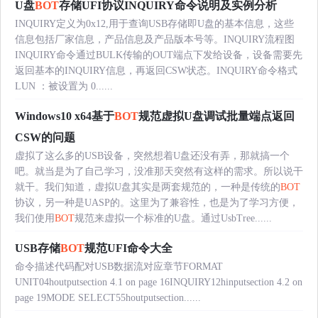
U盘
BOT
存储UFI协议INQUIRY命令说明及实例分析
INQUIRY定义为0x12,用于查询USB存储即U盘的基本信息，这些
信息包括厂家信息，产品信息及产品版本号等。INQUIRY流程图
INQUIRY命令通过BULK传输的OUT端点下发给设备，设备需要先
返回基本的INQUIRY信息，再返回CSW状态。INQUIRY命令格式
LUN ：被设置为 0......
Windows10 x64基于
BOT
规范虚拟U盘调试批量端点返回
CSW的问题
虚拟了这么多的USB设备，突然想着U盘还没有弄，那就搞一个
吧。就当是为了自己学习，没准那天突然有这样的需求。所以说干
就干。我们知道，虚拟U盘其实是两套规范的，一种是传统的
BOT
协议，另一种是UASP的。这里为了兼容性，也是为了学习方便，
我们使用
BOT
规范来虚拟一个标准的U盘。通过UsbTree......
USB存储
BOT
规范UFI命令大全
命令描述代码配对USB数据流对应章节FORMAT
UNIT04houtputsection 4.1 on page 16INQUIRY12hinputsection 4.2 on
page 19MODE SELECT55houtputsection......