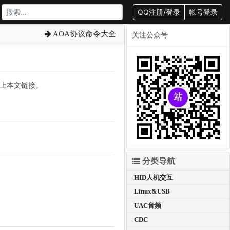
QQ注册/登录
帐号登录
AOA协议命令大全
关注公众号
转载请附上本文链接。
分类导航
HID人机交互
Linux&USB
UAC音频
CDC