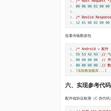
/* Host Request *
80
06
00
01
00
00
/* Device Respons
12
01
00
02
00
00
批量传输数据包
/* Android → 配件 
55
53
42
43
// "
00
00
00
00
// 
00
00
00
80
// 数
[实际数据载荷...]
六、实现参考代码
配件端协议检测（C 伪代码