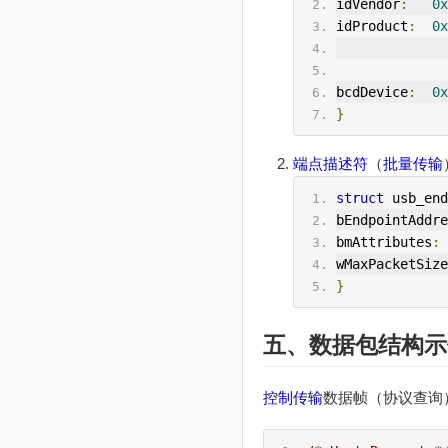
idVendor
:
0x
idProduct
:
0x
bcdDevice
:
0x
}
端点描述符
（
批量传输
struct
 usb_end
bEndpointAddre
bmAttributes
:
wMaxPacketSize
}
五、数据包结构示
控制传输
数据帧（协议查询