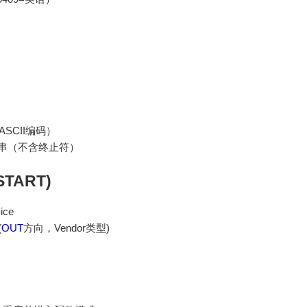
ASCII编码）
符串（不含终止符）
TART)
ice
(
OUT
方向，Vendor类型)