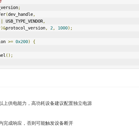
持
_version
;
fer
(
dev_handle
,
 
|
 USB_TYPE_VENDOR
,
*)&
protocol_version
,
2
,
1000
);
ion 
>=
0x200
)
{
nel
();
0mA‌ 以上供电能力，高功耗设备建议配置独立电源
ms‌ 内完成响应，否则可能触发设备断开