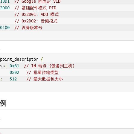
18D1
// Google 的固定 VID
2D00
// 基础配件模式 PID
// 0x2D01: ADB 模式
// 0x2D02: 音频模式
0100
// 设备版本号
）
point_descriptor 
{
ss
:
0x81
// IN 端点 (设备到主机)
0x02
// 
批量传输
类型
:
512
// 最大数据包大小
例
）