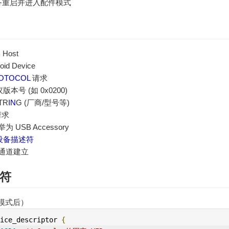
 设备重启并进入配件模式
 Host
oid Device
OTOCOL
请求
本号 (如 0x0200)
TR
IN
G (厂商/型号等)
请求
举为 USB Accessory
设备描述符
通道建立
符
模式后）
ice_descriptor 
{