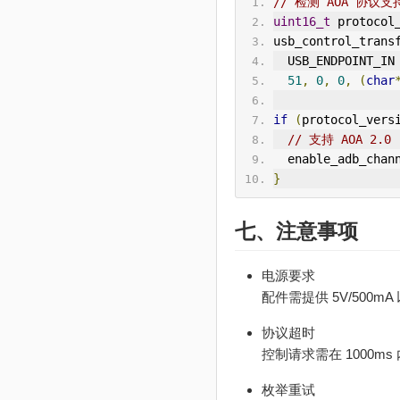
// 检测 AOA 协议支
uint16_t
 protocol
usb_control_trans
  USB_ENDPOINT_IN
51
,
0
,
0
,
(
char
if
(
protocol_vers
// 支持 AOA 2.0
  enable_adb_chan
}
七、注意事项
电源要求‌
配件需提供 ‌5V/50
协议超时‌
控制请求需在 ‌1000
枚举重试‌