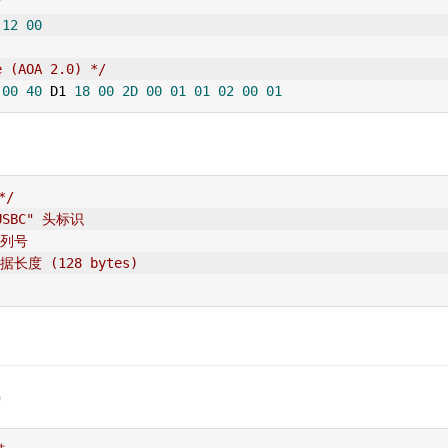
/
12
00
e (AOA 2.0) */
00
40
 D1 
18
00
2D
00
01
01
02
00
01
*/
USBC" 头标识
序列号
据长度 (128 bytes)
）