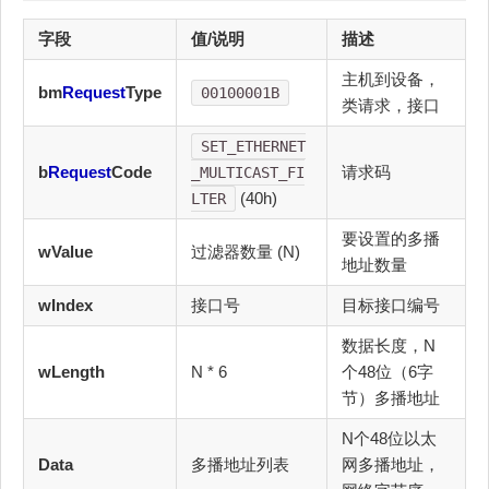
字段
值/说明
描述
主机到设备，
bm
Request
Type
00100001B
类请求，接口
SET_ETHERNET
b
Request
Code
请求码
_MULTICAST_FI
(40h)
LTER
要设置的多播
wValue
过滤器数量 (N)
地址数量
wIndex
接口号
目标接口编号
数据长度，N
wLength
N * 6
个48位（6字
节）多播地址
N个48位以太
Data
多播地址列表
网多播地址，