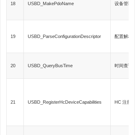
18
USBD_MakePdoName
设备管理
19
USBD_ParseConfigurationDescriptor
配置解析
20
USBD_QueryBusTime
时间查询
21
USBD_RegisterHcDeviceCapabilities
HC 注册