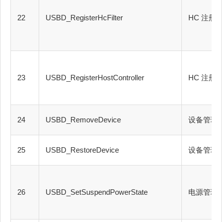
22
USBD_RegisterHcFilter
HC 注册
23
USBD_RegisterHostController
HC 注册
24
USBD_RemoveDevice
设备管理
25
USBD_RestoreDevice
设备管理
26
USBD_SetSuspendPowerState
电源管理