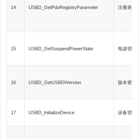
14
USBD_GetPdoRegistryParameter
注册表
15
USBD_GetSuspendPowerState
电源管理
16
USBD_GetUSBDIVersion
版本查询
17
USBD_InitializeDevice
设备管理