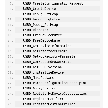
    USBD_CreateConfiguration
Request
    USBD_CreateDevice
    USBD_Debug_GetHeap
    USBD_Debug_LogEntry
    USBD_Debug_RetHeap
    USBD_Dispatch
    USBD_FreeDeviceMutex
    USBD_FreeDeviceName
    USBD_GetDeviceInformation
    USBD_GetInterfaceLength
    USBD_GetPdoRegistryParameter
    USBD_GetSuspendPowerState
    USBD_GetUSBDIVersion
    USBD_InitializeDevice
    USBD_MakePdoName
    USBD_ParseConfigurationDescriptor
    USBD_QueryBusTime
    USBD_RegisterHcDeviceCapabilities
    USBD_RegisterHcFilter
    USBD_RegisterHostController