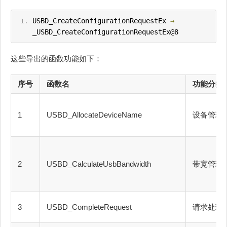
USBD_CreateConfigurationRequestEx 
→
_USBD_CreateConfigurationRequestEx@8
这些导出的函数功能如下：
序号
函数名
功能分类
1
USBD_AllocateDeviceName
设备管理
2
USBD_CalculateUsbBandwidth
带宽管理
3
USBD_CompleteRequest
请求处理