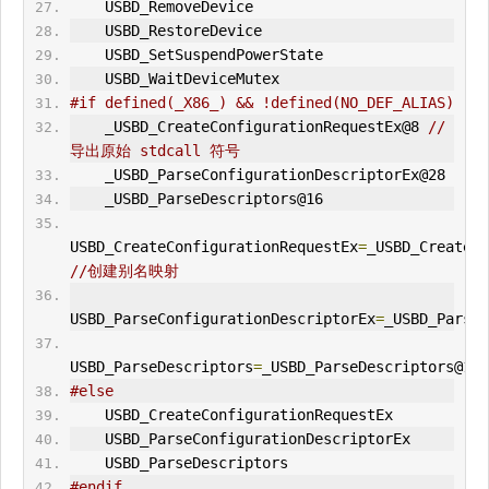
    USBD_RemoveDevice
    USBD_RestoreDevice
    USBD_SetSuspendPowerState
    USBD_WaitDeviceMutex
#if defined(_X86_) && !defined(NO_DEF_ALIAS)
    _USBD_CreateConfiguration
Request
Ex@8 
//
导出原始 stdcall 符号
    _USBD_ParseConfigurationDescriptorEx@28
    _USBD_ParseDescriptors@16
USBD_CreateConfigurationRequestEx
=
//创建别名映射
USBD_ParseConfigurationDescriptorEx
=
_USBD_ParseC
USBD_ParseDescriptors
=
_USBD_ParseDescriptors@16
#else
    USBD_CreateConfigurationRequestEx
    USBD_ParseConfigurationDescriptorEx
    USBD_ParseDescriptors
#endif