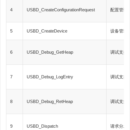
4
USBD_CreateConfigurationRequest
配置管理
5
USBD_CreateDevice
设备管理
6
USBD_Debug_GetHeap
调试支持
7
USBD_Debug_LogEntry
调试支持
8
USBD_Debug_RetHeap
调试支持
9
USBD_Dispatch
请求分发