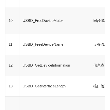
10
USBD_FreeDeviceMutex
同步管理
11
USBD_FreeDeviceName
设备管理
12
USBD_GetDeviceInformation
信息查询
13
USBD_GetInterfaceLength
接口管理