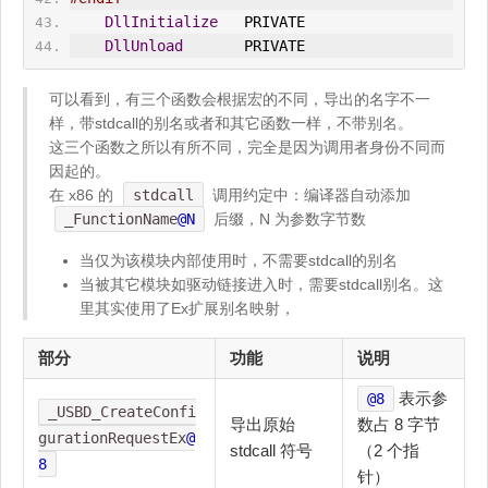
DllInitialize
   PRIVATE
DllUnload
       PRIVATE
可以看到，有三个函数会根据宏的不同，导出的名字不一
样，带stdcall的别名或者和其它函数一样，不带别名。
这三个函数之所以有所不同，完全是因为调用者身份不同而
因起的。
在 x86 的
stdcall
调用约定中：编译器自动添加
_FunctionName
@N
后缀，N 为参数字节数
当仅为该模块内部使用时，不需要stdcall的别名
当被其它模块如驱动链接进入时，需要stdcall别名。这
里其实使用了Ex扩展别名映射，
部分
功能
说明
表示参
@8
_USBD_CreateConfi
导出原始
数占 8 字节
gurationRequestEx
@
stdcall 符号
（2 个指
8
针）