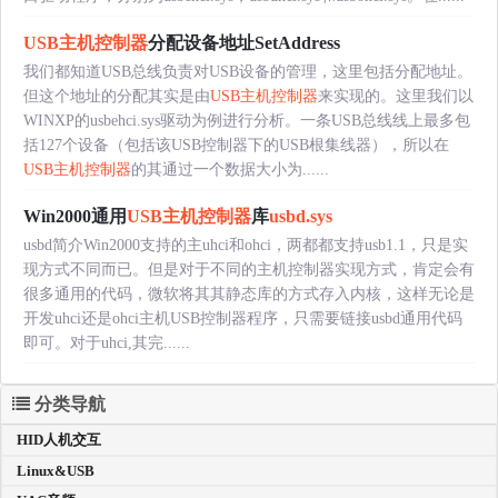
USB主机控制器
分配设备地址SetAddress
我们都知道USB总线负责对USB设备的管理，这里包括分配地址。
但这个地址的分配其实是由
USB主机控制器
来实现的。这里我们以
WINXP的usbehci.sys驱动为例进行分析。一条USB总线线上最多包
括127个设备（包括该USB控制器下的USB根集线器），所以在
USB主机控制器
的其通过一个数据大小为......
Win2000通用
USB主机控制器
库
usbd.sys
usbd简介Win2000支持的主uhci和ohci，两都都支持usb1.1，只是实
现方式不同而已。但是对于不同的主机控制器实现方式，肯定会有
很多通用的代码，微软将其其静态库的方式存入内核，这样无论是
开发uhci还是ohci主机USB控制器程序，只需要链接usbd通用代码
即可。对于uhci,其完......
分类导航
HID人机交互
Linux&USB