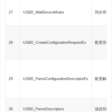
27
USBD_WaitDeviceMutex
同步管理
28
USBD_CreateConfigurationRequestEx
配置管理
29
USBD_ParseConfigurationDescriptorEx
配置解析
30
USBD_ParseDescriptors
描述符解