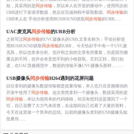
知，其采用的是
同步传输
，所以本人在开发的驱动中，使用同步的
URB进行下发请求数据，然后在完成例程中获取数据。
同步传输
的
URB本人在 手动分析使用BUSHOUND抓取
同步传输
的URB......
UAC麦克风
同步传输
的URB分析
之前写过
同步传输
的UVC摄像头的URB,文章名称为：手动分析使
用BUSHOUND抓取
同步传输
的URB 。今天恰好手中有一个UVC麦
克风，所以也拿来分析。也许和之前的文章有所重复，但是因为侧
重点的不同，也许会有意想不到的小收获取。言归正转，我们知
道，在UAC音频规范中，数据的传输不像UVC摄像头那样，......
USB摄像头
同步传输
H264遇到的花屏问题
以往拿到的摄像头数据传输都是批量传输，本人也只在音频驱动的
开发中使用了
同步传输
。这次突然拿到一个摄像头，数据采用的是
同步传输
，本以为很简单的代码移植，却没有想到还是遇到了一个
坑，自己花费了大力气来排查，在这期间自己也看了大量的资料，
今天在这里做一个简单的总结。以前的摄像头拿到的USB摄像头如
批量传......