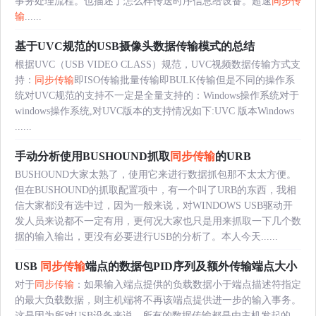
事务处理流程。也描述了怎么样传送时序信息给设备。超速
同步传
输
......
基于UVC规范的USB摄像头数据传输模式的总结
根据UVC（USB VIDEO CLASS）规范，UVC视频数据传输方式支
持：
同步传输
即ISO传输批量传输即BULK传输但是不同的操作系
统对UVC规范的支持不一定是全量支持的：Windows操作系统对于
windows操作系统,对UVC版本的支持情况如下:UVC 版本Windows
......
手动分析使用BUSHOUND抓取
同步传输
的URB
BUSHOUND大家太熟了，使用它来进行数据抓包那不太太方便。
但在BUSHOUND的抓取配置项中，有一个叫了URB的东西，我相
信大家都没有选中过，因为一般来说，对WINDOWS USB驱动开
发人员来说都不一定有用，更何况大家也只是用来抓取一下几个数
据的输入输出，更没有必要进行USB的分析了。本人今天......
USB
同步传输
端点的数据包PID序列及额外传输端点大小
对于
同步传输
：如果输入端点提供的负载数据小于端点描述符指定
的最大负载数据，则主机端将不再该端点提供进一步的输入事务。
这是因为所对USB设备来说，所有的数据传输都是由主机发起的。