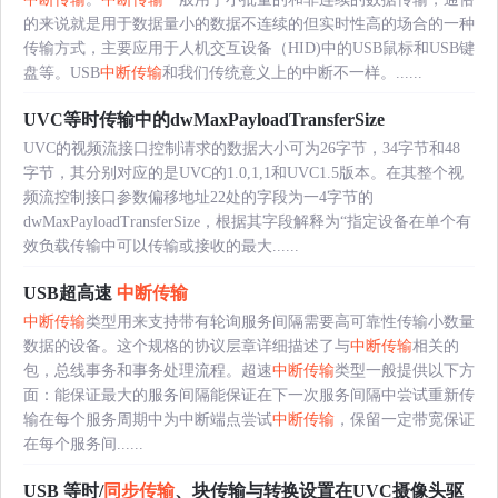
的来说就是用于数据量小的数据不连续的但实时性高的场合的一种
传输方式，主要应用于人机交互设备（HID)中的USB鼠标和USB键
盘等。USB
中断传输
和我们传统意义上的中断不一样。......
UVC等时传输中的dwMaxPayloadTransferSize
UVC的视频流接口控制请求的数据大小可为26字节，34字节和48
字节，其分别对应的是UVC的1.0,1,1和UVC1.5版本。在其整个视
频流控制接口参数偏移地址22处的字段为一4字节的
dwMaxPayloadTransferSize，根据其字段解释为“指定设备在单个有
效负载传输中可以传输或接收的最大......
USB超高速
中断传输
中断传输
类型用来支持带有轮询服务间隔需要高可靠性传输小数量
数据的设备。这个规格的协议层章详细描述了与
中断传输
相关的
包，总线事务和事务处理流程。超速
中断传输
类型一般提供以下方
面：能保证最大的服务间隔能保证在下一次服务间隔中尝试重新传
输在每个服务周期中为中断端点尝试
中断传输
，保留一定带宽保证
在每个服务间......
USB 等时/
同步传输
、块传输与转换设置在UVC摄像头驱