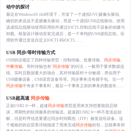
动中的探讨
最近在Windows10 x64环境下，开发了一个虚拟UVC摄像头驱动。
确切的来说这不是摄像头驱动，而是一个虚拟USB总线驱动。使用
该虚拟总线驱动使用应用软件通过IOCTL控制总线子设备的创建与
卸载。框架设计驱动安装完成后，是一个单纯的USB虚拟总线。应
用软件通过发送自定义IOCTL码IOCTL......
USB 同步/等时传输方式
USB协议规定了四种传输类型：控制传输、批量传输、
同步传输
、
中断传输
。等时传输也有“
同步传输
”的叫法，一般用于要求数据连
续、实时且数据量大的场合，其对传输延时十分敏感，类似用于
USB摄像设备，USB语音设备等等。同步事务没有握手包。当一个
同步传输
中有多个事务时，最后一个事务之前的事务的数据长......
USB超高速
同步传输
正如USB2.0一样，超速
同步传输
类型是用来支持想要能容忍错
误，周期性的轮询服务的传输流。超速跟USB2.0一样不发送起始
帧，但是时序信息要通过同步时间戳包（ITP）被发送给设备。这
个规格的协议层章详细描述了用来完成
同步传输
的包，总线事务和