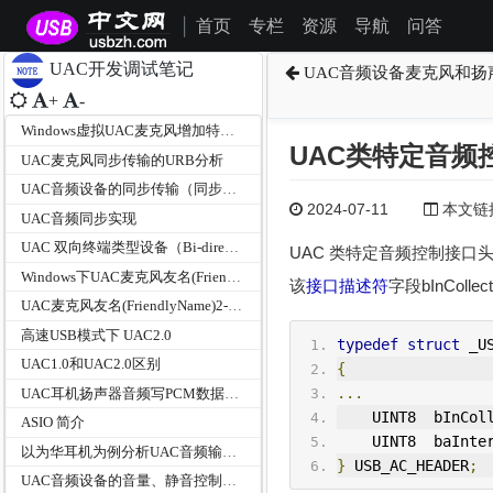
首页
专栏
资源
导航
问答
|
UAC开发调试笔记
UAC音频设备麦克风和扬
+
-
Windows虚拟UAC麦克风增加特性单元的开发调试笔记
UAC类特定音频控制
UAC麦克风同步传输的URB分析
UAC音频设备的同步传输（同步、自适应、异步）模式区分
2024-07-11
本文链接为
UAC音频同步实现
UAC 双向终端类型设备（Bi-directional Terminal Types）
UAC 类特定音频控制接口
Windows下UAC麦克风友名(FriendlyName)前出现数字编号问题的解决
该
接口描述符
字段bInColl
UAC麦克风友名(FriendlyName)2-/3-数字编号处理工具
高速USB模式下 UAC2.0
typedef
struct
 _U
UAC1.0和UAC2.0区别
{
...
UAC耳机扬声器音频写PCM数据的三种方式
    U
IN
T8  bInCol
ASIO 简介
    U
IN
T8  baInte
以为华耳机为例分析UAC音频输出设备的数据格式选择
}
 USB_AC_HEADER
;
UAC音频设备的音量、静音控制及音量百分比对比分析