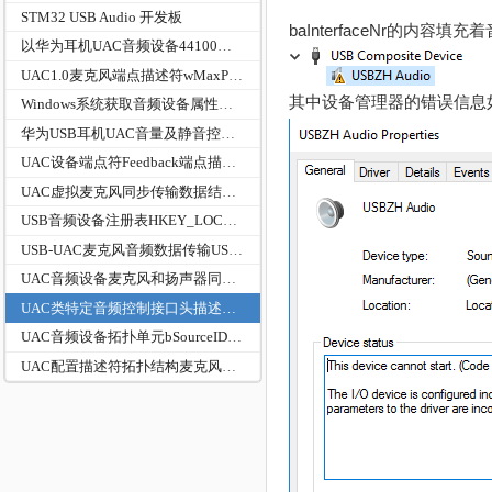
STM32 USB Audio 开发板
baInterfaceNr的内容填充
以华为耳机UAC音频设备44100采样率2通道每通道2字节的数据传输实例分析
UAC1.0麦克风端点描述符wMaxPacketSize的问题分析
其中设备管理器的错误信息
Windows系统获取音频设备属性信息
华为USB耳机UAC音量及静音控制实例分析
UAC设备端点符Feedback端点描述符的校验判断
UAC虚拟麦克风同步传输数据结构与BUSHOUND抓包URB的对比
USB音频设备注册表HKEY_LOCAL_MACHINE\SYSTEM\CurrentControlSet\Control\MediaCategories...
USB-UAC麦克风音频数据传输USBD_STATUS_ISOCH_REQUEST_FAILED/USTSU状态C0000B00分析
UAC音频设备麦克风和扬声器同一配置描述符复合
UAC类特定音频控制接口头描述符baInterfaceNr字段
UAC音频设备拓扑单元bSourceID错误导致设备启动失败（代码10）
UAC配置描述符拓扑结构麦克风和扬声器判断