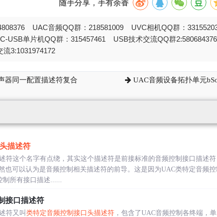
随手分享，手有余香
808376 UAC音频QQ群：218581009 UVC相机QQ群：331552
STC-USB单片机QQ群：315457461 USB技术交流QQ群2:580684
流3:1031974172
声器同一配置描述符复合
UAC音频设备拓扑单元bSo
头描述符
描述符这个名字有点绕，其实这个描述符是前接标准的音频控制接口描述
然也可以认为是音频控制相关描述符的前导。这是因为UAC类特定音频
控制所有接口描述......
制接口描述符
描述符又叫
类特定音频控制接口头描述符
，包含了UAC音频控制各终端，单