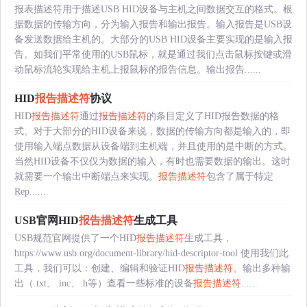
报表描述符用于描述USB HID设备与主机之间数据交互的格式。根
据数据的传输方向，分为输入报告和输出报告。输入报告是USB设
备发送数据给主机的。大部分的USB HID设备主要实现的是输入报
告。如我们平常使用的USB鼠标，就是通过我们点击鼠标按键或滑
动鼠标流轮实现给主机上报鼠标的报告信息。输出报告......
HID
报告描述符
协议
HID
报告描述符
通过
报告描述符
的条目定义了HID报告数据的格
式。对于大部分的HID设备来说，数据的传输方向都是输入的，即
使用输入端点数据从设备端到主机端，并且使用的是中断的方式。
当然HID设备不仅仅为数据的输入，有时也需要数据的输出。这时
就需要一个输出中断端点来实现。
报告描述符
包含了属于特定
Rep......
USB官网HID
报告描述符
生成工具
USB规范官网提供了一个HID
报告描述符
生成工具，
https://www.usb.org/document-library/hid-descriptor-tool 使用我们此
工具，我们可以：创建、编辑和验证HID
报告描述符
。输出多种输
出（.txt、.inc、.h等）查看一些标准的设备
报告描述符
......