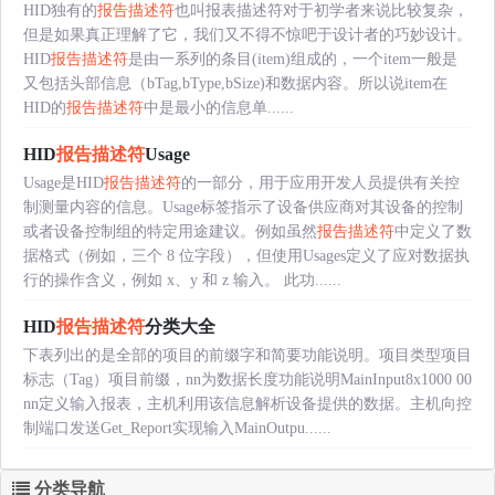
HID独有的
报告描述符
也叫报表描述符对于初学者来说比较复杂，
但是如果真正理解了它，我们又不得不惊吧于设计者的巧妙设计。
HID
报告描述符
是由一系列的条目(item)组成的，一个item一般是
又包括头部信息（bTag,bType,bSize)和数据内容。所以说item在
HID的
报告描述符
中是最小的信息单......
HID
报告描述符
Usage
Usage是HID
报告描述符
的一部分，用于应用开发人员提供有关控
制测量内容的信息。Usage标签指示了设备供应商对其设备的控制
或者设备控制组的特定用途建议。例如虽然
报告描述符
中定义了数
据格式（例如，三个 8 位字段），但使用Usages定义了应对数据执
行的操作含义，例如 x、y 和 z 输入。 此功......
HID
报告描述符
分类大全
下表列出的是全部的项目的前缀字和简要功能说明。项目类型项目
标志（Tag）项目前缀，nn为数据长度功能说明MainInput8x1000 00
nn定义输入报表，主机利用该信息解析设备提供的数据。主机向控
制端口发送Get_Report实现输入MainOutpu......
分类导航