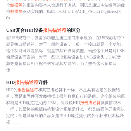
个
触摸屏
的报告内容本人也进行了测试。测试是通过本站编写的虚
拟
触摸屏
驱动实现的。0x05, 0x0d, // USAGE_PAGE (Digitizers) 0
0x......
USB复合HID设备
报告描述符
的区分
在USB规范中，设备的功能是通过接口来承载的，在USB规格书中
就是接口描述符。对于一般的设备，一般一个接口就是一个功能，
这个功能可以是鼠标，键盘或其它设备类型。当然这个只是对USB
简易设备而言的，对于一些USB复杂设备如UVC摄像头，UAC音
频等是多接口相互配合来实现其功能的，为了整合这么多接口
使......
HID
报告描述符
详解
HID的
报告描述符
和其它描述符不一样，不是具有固定的数据结
构，而是由固件开发商根据上报的数据自行组装的。这个组装的原
材料是HID规范定义的ITEM。所以说HID
报告描述符
就像搭积木
一样，其最终的数据结构和设计图纸是什么，都是由固件开发商决
定的，但是其最终的产品又是由HID规范提供的各个标准积木模块
搭......