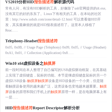
VS2019分析HID
报告描述符
解析源代码
常有人问，有没有HID解析的工具，好像除了usb官网提供的dt.exe,
没有其它的好的东东了。Linux下有相关的工具，在本站的社区
里：http://www.usbzh.com/zone/detail-12.html 可以查看做HID开
发，其实最麻烦的就是HID报表描述符了。这里本人移植了
Reac......
Telephony-Headset
报告描述符
0x05, 0x0B, // Usage Page (Telephony) 0x09, 0x05, // Usage (Headset)
0xA1, 0x01, // Collection (Application) 0x8......
Win10 x64虚拟设备之
触摸屏
前一段时间在本人整理了自己编写的USB虚拟驱动框架，在其基础
上实现了虚拟键盘，鼠标的功能。本节是继虚拟键盘鼠标的另一个
虚拟USB设备-
触摸屏
触摸屏
设备是HID设备的一个小类，但是随
着触摸设备使用的越来越广泛，这类设备也变地越来越重要。
触摸
屏
设备的原理和我们手机上的
触摸屏
原理一样，是在电脑屏幕上有
一层......
HID
报告描述符
Report Descriptor解析分析