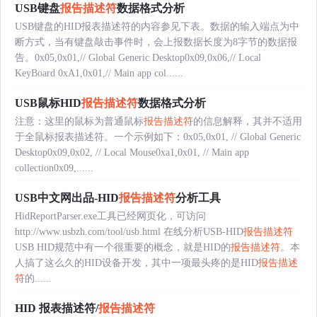
USB键盘
报告描述符
数据格式分析
USB键盘的HID报表描述符的内容参见下表。数据的输入端点为中
断方式，当有键盘敲击事件时，会上报数据长度为8字节的数据报
告。0x05,0x01,// Global Generic Desktop0x09,0x06,// Local
KeyBoard 0xA1,0x01,// Main app col......
USB鼠标HID
报告描述符
数据格式分析
注意：这里的鼠标为普通鼠标
报告描述符
的信息解释，其并不适用
于全鼠标报表描述符。一个示例如下：0x05,0x01, // Global Generic
Desktop0x09,0x02, // Local Mouse0xa1,0x01, // Main app
collection0x09,......
USB中文网出品-HID
报告描述符
分析工具
HidReportParser.exe工具已经网页化，可访问
http://www.usbzh.com/tool/usb.html 在线分析USB-HID
报告描述符
USB HID规范中有一个很重要的概念，就是HID的
报告描述符
。本
人搞了这么久的HID设备开发，其中一项最头疼的是HID
报告描述
符
的......
HID 报表描述符/
报告描述符