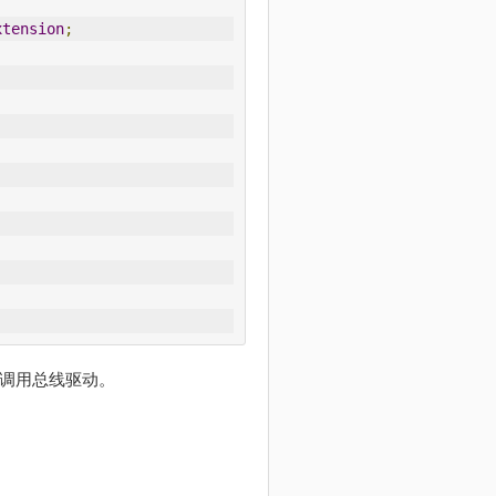
xtension
;
er调用总线驱动。