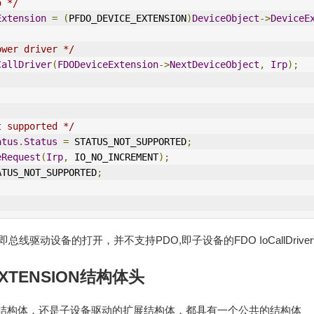
o */
Extension
=
(
PFDO_DEVICE_EXTENSION
)
DeviceObject
->
DeviceE
ower driver */
CallDriver
(
FDODeviceExtension
->
NextDeviceObject
,
Irp
);
t supported */
atus
.
Status
=
 STATUS_NOT_SUPPORTED
;
e
Request
(
Irp
,
 IO_NO_
IN
CREMENT
);
ATUS_NOT_SUPPORTED
;
线驱动设备的打开，并不支持PDO,即子设备的FDO IoCallDriv
EXTENSION结构体头
结构体，还是子设备驱动的扩展结构体，都具有一个公共的结构体