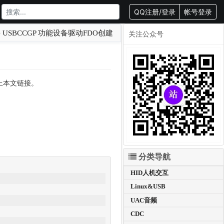
QQ注册/登录
帐号登录
USBCCGP 功能设备驱动FDO创建
关注公众号
载请附上本文链接。
分类导航
HID人机交互
Linux&USB
UAC音频
CDC