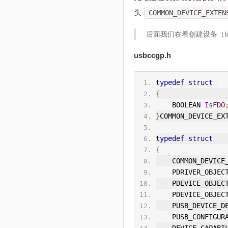
头
COMMON_DEVICE_EXTEN
后面我们在看创建设备（Io
usbccgp.h
typedef
struct
{
    BOOLEAN 
IsFDO
}
COMMON_DEVICE_EX
typedef
struct
{
    COMMON_DEVIC
    PDRIVER_OBJEC
    PDEVICE_OBJEC
    PDEVICE_OBJEC
    PUSB_DEVICE_
    PUSB_CONFIG