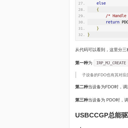
else
{
/* Handle
return
 PD
}
}
从代码可以看到，这里分三
第一种
为
IRP_MJ_CREATE
子设备的FDO也有其对应
第二种
当设备为FDO时，调
第三种
当设备为 PDO时，
USBCCGP总