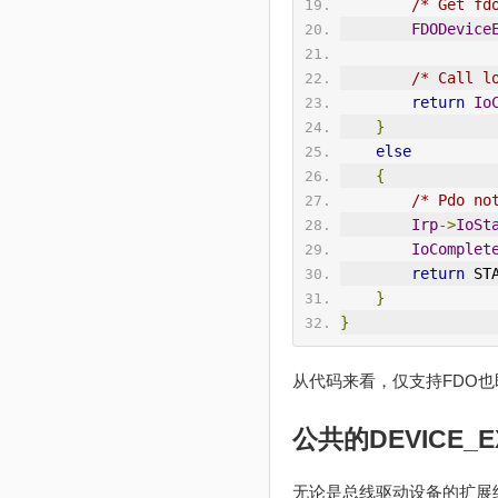
/* Get fd
FDODevice
/* Call l
return
Io
}
else
{
/* Pdo no
Irp
->
IoSt
IoComplet
return
 ST
}
}
从代码来看，仅支持FDO也即总
公共的DEVICE_
无论是总线驱动设备的扩展