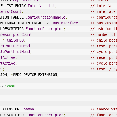
ILITIES 
Capabilities
;
// device ca
CE_LIST_ENTRY 
InterfaceList
;
// interface
ceListCount
;
// interface
URATION_HANDLE 
ConfigurationHandle
;
// configura
_CONFIGURATION_
IN
TERFACE_V1 
BusInterface
;
// bus custo
ION_DESCRIPTOR 
FunctionDescriptor
;
// usb funct
nDescriptorCount
;
// number of
T 
*
ChildPDO
;
// child pdo
setPortListHead
;
// reset por
clePortListHead
;
// cycle por
rtActive
;
// reset por
rtActive
;
// cycle por
ck
;
// reset / c
SION
,
*
PFDO_DEVICE_EXTENSION
;
AG 
'cbsu'
E_EXTENSION 
Common
;
// shared wi
ION_DESCRIPTOR 
FunctionDescriptor
;
// function 