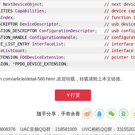
T 
NextDeviceObject
;
// next devi
ILITIES 
Capabilities
;
// device ca
nIndex
;
// function 
ESCRIPTOR 
DeviceDescriptor
;
// usb devic
URATION_DESCRIPTOR 
ConfigurationDescriptor
;
// usb confi
URATION_HANDLE 
ConfigurationHandle
;
// configura
FACE_LIST_ENTRY 
InterfaceList
;
// interface
ceListCount
;
// interface
EXTENSION 
FDODeviceExtension
;
// pointer t
SION
,
*
PPDO_DEVICE_EXTENSION
;
zh.com/article/detail-580.html ,欢迎转载，转载请附上本文链接。
￥打赏
随手分享，手有余香
808376 UAC音频QQ群：218581009 UVC相机QQ群：331552