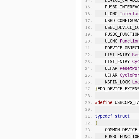
    DEVICE_CAPAB
    PUSBD_
IN
TERFA
    ULONG 
Interfa
    USBD_CONFIG
    USBC_DEVICE
    PUSBC_FUNCT
    ULONG 
Functio
    PDEVICE_OBJEC
    LIST_ENTRY 
Re
    LIST_ENTRY 
Cy
    UCHAR 
ResetPo
    UCHAR 
CyclePo
    KSPIN_LOCK 
Lo
}
FDO_DEVICE_EXTEN
#define
 USBCCPG_T
typedef
struct
{
    COMMON_DEVIC
    PUSBC_FUNCT