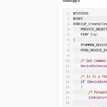
usbccgp.c
NTSTATUS
NTAPI
USBCCGP_CreateClo
    PDEVICE_OBJEC
    PIRP 
Irp
)
{
    PCOMMON_DEV
    PFDO_DEVICE_
/* Get common
DeviceExtensi
/* Is it a fd
if
(
DeviceExt
{
/* Forwar
IoSkipCur