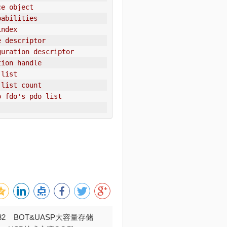
ce object
pabilities
index
e descriptor
guration descriptor
tion handle
 list
 list count
o fdo's pdo list
032 BOT&UASP大容量存储