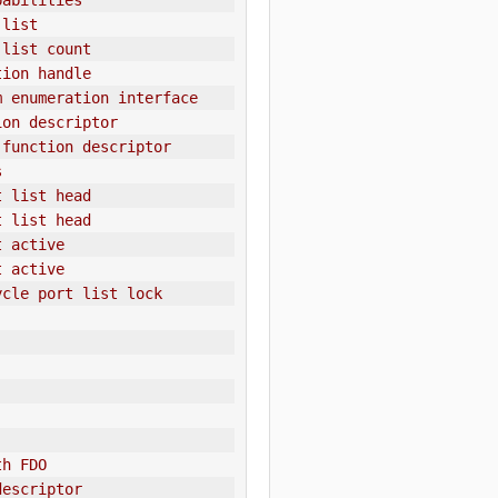
pabilities
 list
 list count
tion handle
m enumeration interface
ion descriptor
 function descriptor
s
t list head
t list head
t active
t active
ycle port list lock
th FDO
descriptor