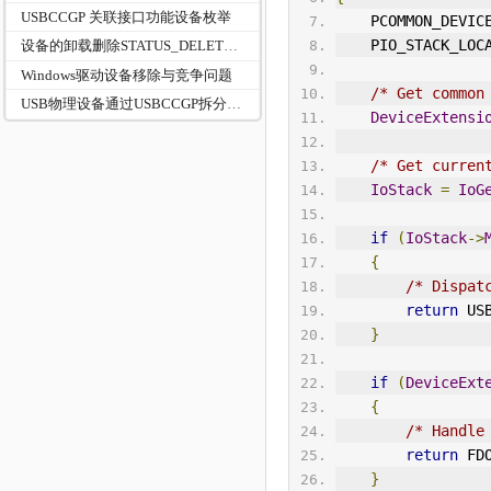
USBCCGP 关联接口功能设备枚举
    PCOMMON_DEV
    PIO_ST
ACK
_LOC
设备的卸载删除STATUS_DELETE_PENDING
Windows驱动设备移除与竞争问题
/* Get common
USB物理设备通过USBCCGP拆分成逻辑设备
DeviceExtensi
/* Get curren
IoStack
=
IoG
if
(
IoStack
->
{
/* Dispat
return
US
}
if
(
DeviceExt
{
/* Handle
return
 FD
}