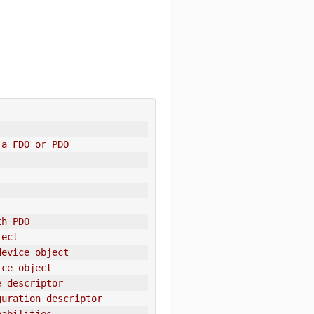
 a FDO or PDO
th PDO
ject
device object
ice object
e descriptor
guration descriptor