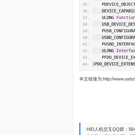
    PDEVICE_OBJEC
    DEVICE_CAPAB
    ULONG 
Functio
    USB_DEVICE_D
    PUSB_CONFIG
    USBD_CONFIG
    PUSBD_INTER
    ULONG 
Interfa
    PFDO_DEVICE_
}
PDO_DEVICE_EXTEN
本文链接为:http://www.usb
HID人机交互QQ群：564