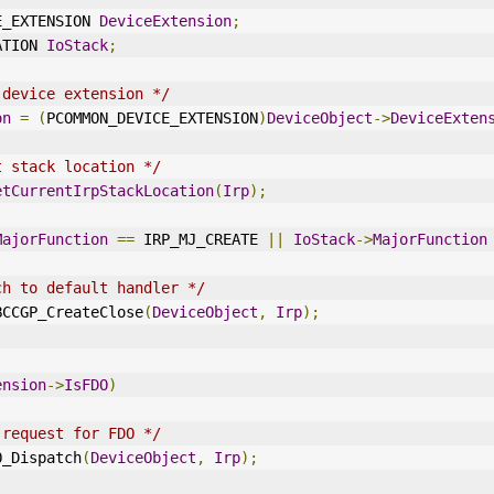
ICE_EXTENSION 
DeviceExtension
;
ATION 
IoStack
;
 device extension */
on
=
(
PCOMMON_DEVICE_EXTENSION
)
DeviceObject
->
DeviceExten
t stack location */
etCurrentIrpStackLocation
(
Irp
);
MajorFunction
==
 IRP_MJ_CREATE 
||
IoStack
->
MajorFunction
ch to default handler */
BCCGP
_CreateClose
(
DeviceObject
,
Irp
);
ension
->
IsFDO
)
 request for FDO */
O_Dispatch
(
DeviceObject
,
Irp
);