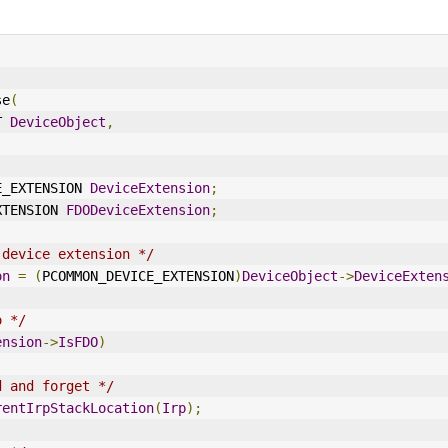
se
(
T 
DeviceObject
,
ICE_EXTENSION 
DeviceExtension
;
EXTENSION 
FDODeviceExtension
;
 device extension */
on
=
(
PCOMMON_DEVICE_EXTENSION
)
DeviceObject
->
DeviceExten
o */
ension
->
IsFDO
)
d and forget */
rentIrpStackLocation
(
Irp
);