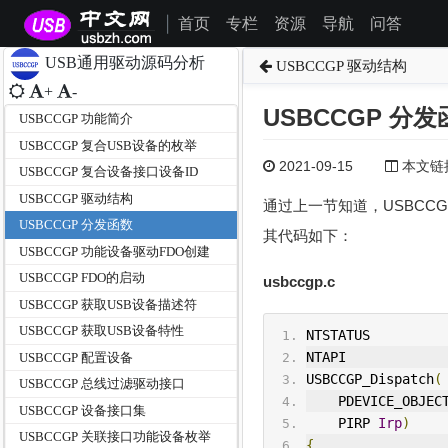
首页
专栏
资源
导航
问答
|
USB通用驱动源码分析
USBCCGP 驱动结构
+
-
USBCCGP 分发
USBCCGP 功能简介
USBCCGP 复合USB设备的枚举
2021-09-15
本文链接为
USBCCGP 复合设备接口设备ID
USBCCGP 驱动结构
通过上一节知道，USBCCG
USBCCGP 分发函数
其代码如下：
USBCCGP 功能设备驱动FDO创建
USBCCGP FDO的启动
usbccgp.c
USBCCGP 获取USB设备描述符
USBCCGP 获取USB设备特性
NTSTATUS
NTAPI
USBCCGP 配置设备
USBCCGP
_Dispatch
(
USBCCGP 总线过滤驱动接口
    PDEVICE_OBJEC
USBCCGP 设备接口集
    PIRP 
Irp
)
USBCCGP 关联接口功能设备枚举
{