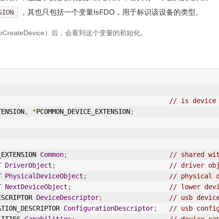
，其也只包括一个变量IsFDO，用于标识该设备的类型。
SION
CreateDevice）后，会看到这个变量的初始化。
;
// is device
TENSION
,
*
PCOMMON_DEVICE_EXTENSION
;
E_EXTENSION 
Common
;
// shared wi
T 
DriverObject
;
// driver ob
T 
PhysicalDeviceObject
;
// physical 
T 
NextDeviceObject
;
// lower dev
DESCRIPTOR 
DeviceDescriptor
;
// usb devic
URATION_DESCRIPTOR 
ConfigurationDescriptor
;
// usb confi