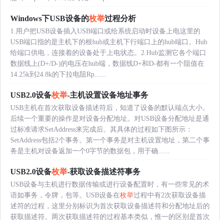
Windows下USB设备的
枚举
过程分析
1.用户把USB设备插入USB端口或给系统启动时设备上电这里的
USB端口指的是主机下的根hub或主机下行端口上的hub端口。Hub
给端口供电，连接着的设备处于上电状态。2.Hub监测它各个端口
数据线上(D+/D-)的电压在hub端，数据线D+和D-都有一个阻值在
14.25k到24.8k的下拉电阻Rp......
USB2.0设备
枚举
-主机设置设备地址事务
USB主机在首次获取设备描述符后，知道了设备的默认端点大小。
后续一个重要的操作是对设备分配地址。对USB设备分配地址是通
过标准请求SetAddress来完成后。其具体的过程如下图所示：
SetAddress包括2个事务。第一个事务是对主机设置地址，第二个事
务是主机对设备返加一个0字节的数据包，用于确......
USB2.0设备
枚举
-获取设备描述符事务
USB设备与主机进行数据传输或进行设备配置时，有一些常见的术
语如事务，令牌，包等。USB设备在
枚举
过程中有2次获取设备描
述符的过程，这里分别标识为首次获取设备描述符和分配地址后的
获取描述符。两次获取描述符的过程基本类似，惟一的区别是首次