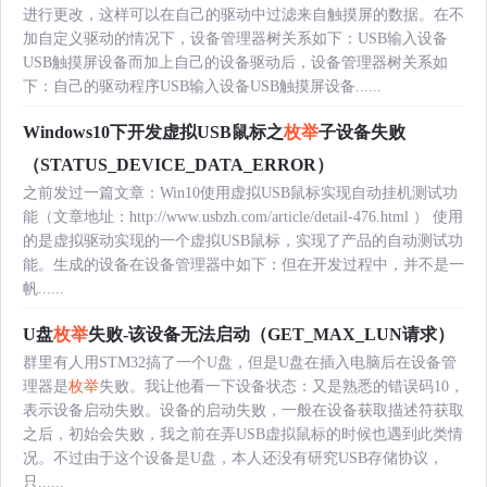
进行更改，这样可以在自己的驱动中过滤来自触摸屏的数据。在不
加自定义驱动的情况下，设备管理器树关系如下：USB输入设备
USB触摸屏设备而加上自己的设备驱动后，设备管理器树关系如
下：自己的驱动程序USB输入设备USB触摸屏设备......
Windows10下开发虚拟USB鼠标之
枚举
子设备失败
（STATUS_DEVICE_DATA_ERROR）
之前发过一篇文章：Win10使用虚拟USB鼠标实现自动挂机测试功
能（文章地址：http://www.usbzh.com/article/detail-476.html ） 使用
的是虚拟驱动实现的一个虚拟USB鼠标，实现了产品的自动测试功
能。生成的设备在设备管理器中如下：但在开发过程中，并不是一
帆......
U盘
枚举
失败-该设备无法启动（GET_MAX_LUN请求）
群里有人用STM32搞了一个U盘，但是U盘在插入电脑后在设备管
理器是
枚举
失败。我让他看一下设备状态：又是熟悉的错误码10，
表示设备启动失败。设备的启动失败，一般在设备获取描述符获取
之后，初始会失败，我之前在弄USB虚拟鼠标的时候也遇到此类情
况。不过由于这个设备是U盘，本人还没有研究USB存储协议，
只......