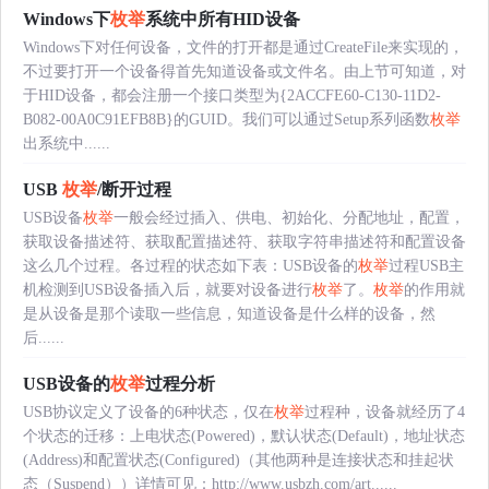
Windows下
枚举
系统中所有HID设备
Windows下对任何设备，文件的打开都是通过CreateFile来实现的，
不过要打开一个设备得首先知道设备或文件名。由上节可知道，对
于HID设备，都会注册一个接口类型为{2ACCFE60-C130-11D2-
B082-00A0C91EFB8B}的GUID。我们可以通过Setup系列函数
枚举
出系统中......
USB
枚举
/断开过程
USB设备
枚举
一般会经过插入、供电、初始化、分配地址，配置，
获取设备描述符、获取配置描述符、获取字符串描述符和配置设备
这么几个过程。各过程的状态如下表：USB设备的
枚举
过程USB主
机检测到USB设备插入后，就要对设备进行
枚举
了。
枚举
的作用就
是从设备是那个读取一些信息，知道设备是什么样的设备，然
后......
USB设备的
枚举
过程分析
USB协议定义了设备的6种状态，仅在
枚举
过程种，设备就经历了4
个状态的迁移：上电状态(Powered)，默认状态(Default)，地址状态
(Address)和配置状态(Configured)（其他两种是连接状态和挂起状
态（Suspend））详情可见：http://www.usbzh.com/art......