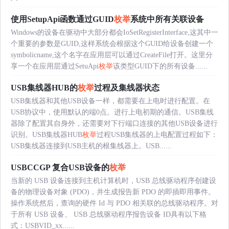
使用SetupApi函数通过GUID
枚举
系统中所有关联设备
Windows的设备在驱动中大部分都会IoSetRegisterInterface,这其中一
个重要的参数是GUID,这样系统会根据这个GUID给设备创建一个
symbolicname,这个名字在应用层可以通过CreateFile打开。这里分
享一个在应用层通过SetuApi
枚举
该类型GUID下的所有设备......
USB集线器HUB的
枚举
过程及集线器状态
USB集线器和其他USB设备一样，都需要在上电时进行配置。在
USB协议中，使用默认的端0点。进行上电初期的通信。USB集线
器除了配置其自身外，还需要对下行端口连接的其他USB设备进行
识别。USB集线器HUB
枚举
过程USB集线器的上电配置过程如下：
USB集线器连接到USB主机的根集线器上。USB......
USBCCGP 复合USB设备的
枚举
当新的 USB 设备连接到主机计算机时，USB 总线驱动程序创建设
备的物理设备对象 (PDO)，并生成报告新 PDO 的即插即用事件。
操作系统然后，查询的硬件 Id 与 PDO 相关联的总线驱动程序。对
于所有 USB 设备、 USB 总线驱动程序报告设备 ID具有以下格
式：USBVID_xx......