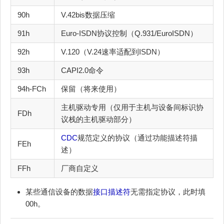
90h
V.42bis数据压缩
91h
Euro-ISDN协议控制（Q.931/EuroISDN）
92h
V.120（V.24速率适配到ISDN）
93h
CAPI2.0命令
94h-FCh
保留（将来使用）
主机驱动专用（仅用于主机与设备间标识协
FDh
议栈的主机驱动部分）
CDC
规范定义的协议（通过功能描述符描
FEh
述）
FFh
厂商自定义
某些通信设备的数据
接口描述符
无需指定协议，此时填
00h。