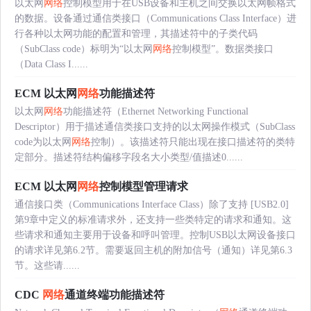
以太网
网络
控制模型用于在USB设备和主机之间交换以太网帧格式
的数据。设备通过通信类接口（Communications Class Interface）进
行各种以太网功能的配置和管理，其描述符中的子类代码
（SubClass code）标明为“以太网
网络
控制模型”。数据类接口
（Data Class I......
ECM 以太网
网络
功能描述符
以太网
网络
功能描述符（Ethernet Networking Functional
Descriptor）用于描述通信类接口支持的以太网操作模式（SubClass
code为以太网
网络
控制）。该描述符只能出现在接口描述符的类特
定部分。描述符结构偏移字段名大小类型/值描述0......
ECM 以太网
网络
控制模型管理请求
通信接口类（Communications Interface Class）除了支持 [USB2.0]
第9章中定义的标准请求外，还支持一些类特定的请求和通知。这
些请求和通知主要用于设备和呼叫管理。控制USB以太网设备接口
的请求详见第6.2节。需要返回主机的附加信号（通知）详见第6.3
节。这些请......
CDC
网络
通道终端功能描述符