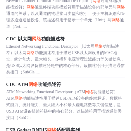
Network Channel Terminal Functional Descriptor（
网络
通道终端功
能描述符）
网络
通道终端功能描述符用于描述设备内部单元与
网络
通道的关系，以及通道的物理接口类型和索引，便于主机识别和管
理多通道通信设备。该描述符用于指示一个单元（Unit）与
网络
通
道（Net......
CDC 以太网
网络
功能描述符
Ethernet Networking Functional Descriptor（以太网
网络
功能描述
符）以太网
网络
功能描述符用于描述USB以太网设备的MAC地
址、统计能力、最大帧长、多播和电源管理过滤能力等关键信息，
是USB以太网设备描述符链中的核心部分。该描述符用于描述通信
类接口（SubCla......
CDC ATM
网络
功能描述符
ATM Networking Functional Descriptor（ATM
网络
功能描述符）
ATM
网络
功能描述符用于描述USB ATM设备的终端标识、数据格
式能力、统计能力、最大段大小和最大虚电路数等关键信息，是
USB ATM设备描述符链中的核心部分。该描述符用于描述通信类
接口（SubCla......
USB Gadget RNDIS
网络
适配器实列