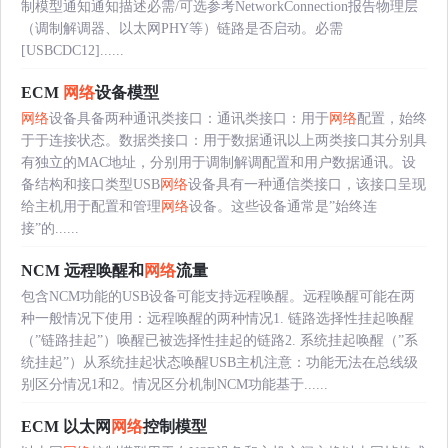
制模型通知通知描述必需/可选参考NetworkConnection报告物理层
（调制解调器、以太网PHY等）链路是否启动。必需
[USBCDC12]......
ECM
网络
设备模型
网络
设备具备两种通讯类接口：通讯类接口：用于
网络
配置，始终
于于连接状态。数据类接口：用于数据通讯以上两类接口其分别具
有独立的MAC地址，分别用于调制解调配置和用户数据通讯。设
备结构和接口类型USB
网络
设备具有一种通信类接口，该接口呈现
给主机用于配置和管理
网络
设备。这些设备通常是”始终连
接”的......
NCM 远程唤醒和
网络
流量
包含NCM功能的USB设备可能支持远程唤醒。远程唤醒可能在两
种一般情况下使用：远程唤醒的两种情况1. 链路选择性挂起唤醒
（”链路挂起”）唤醒已被选择性挂起的链路2. 系统挂起唤醒（”系
统挂起”）从系统挂起状态唤醒USB主机注意：功能无法在总线级
别区分情况1和2。情况区分机制NCM功能基于......
ECM 以太网
网络
控制模型