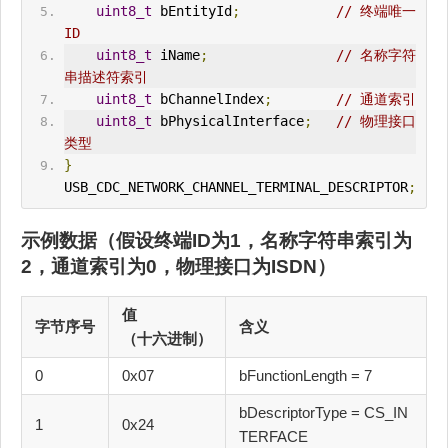
uint8_t
 bEntityId
;
// 终端唯一
ID
uint8_t
 iName
;
// 名称
字符
串描述符
索引
uint8_t
 bChannelIndex
;
// 通道索引
uint8_t
 bPhysicalInterface
;
// 物理接口
类型
}
USB_
CDC
_NETWORK_CHANNEL_TERMINAL_DESCRIPTOR
;
示例数据（假设终端ID为1，名称字符串索引为
2，通道索引为0，物理接口为ISDN）
值
字节序号
含义
（十六进制）
0
0x07
bFunctionLength = 7
bDescriptorType = CS_IN
1
0x24
TERFACE