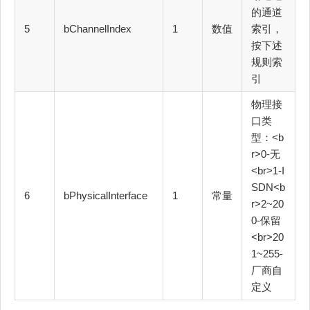
的通道
5
bChannelIndex
1
数值
索引，
按下述
规则索
引
物理接
口类
型：<b
r>0-无
<br>1-I
SDN<b
6
bPhysicalInterface
1
常量
r>2~20
0-保留
<br>20
1~255-
厂商自
定义