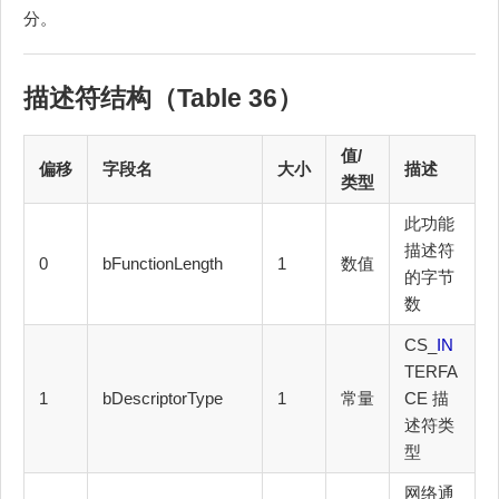
分。
描述符结构（Table 36）
值/
偏移
字段名
大小
描述
类型
此功能
描述符
0
bFunctionLength
1
数值
的字节
数
CS_
IN
TERFA
1
bDescriptorType
1
常量
CE 描
述符类
型
网络通