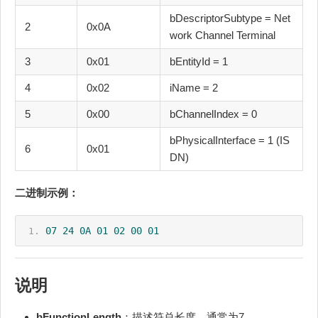
bDescriptorSubtype = Net
2
0x0A
work Channel Terminal
3
0x01
bEntityId = 1
4
0x02
iName = 2
5
0x00
bChannelIndex = 0
bPhysicalInterface = 1 (IS
6
0x01
DN)
二进制示例：
07
24
0A
01
02
00
01
说明
bFunctionLength
：描述符总长度，通常为7