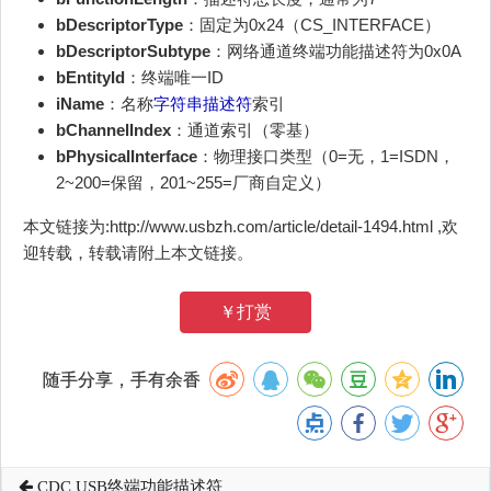
bDescriptorType
：固定为0x24（CS_INTERFACE）
bDescriptorSubtype
：网络通道终端功能描述符为0x0A
bEntityId
：终端唯一ID
iName
：名称
字符串描述符
索引
bChannelIndex
：通道索引（零基）
bPhysicalInterface
：物理接口类型（0=无，1=ISDN，
2~200=保留，201~255=厂商自定义）
本文链接为:http://www.usbzh.com/article/detail-1494.html ,欢
迎转载，转载请附上本文链接。
￥打赏
随手分享，手有余香
CDC USB终端功能描述符