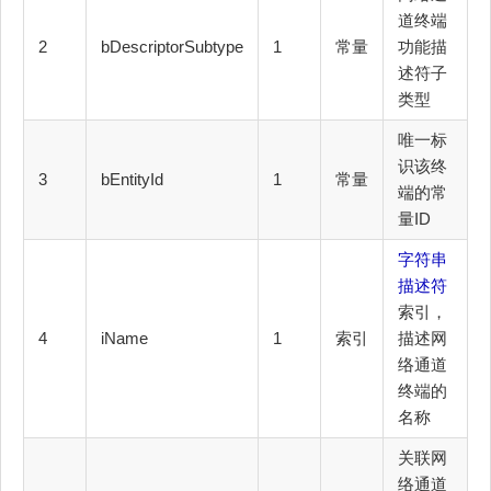
道终端
2
bDescriptorSubtype
1
常量
功能描
述符子
类型
唯一标
识该终
3
bEntityId
1
常量
端的常
量ID
字符串
描述符
索引，
4
iName
1
索引
描述网
络通道
终端的
名称
关联网
络通道