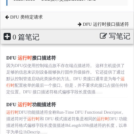
DFU 类特定请求
DFU 运行时接口描述符
写笔记
0 篇笔记
DFU
运行时
接口描述符
因为DFU仅使用控制端点故不存在端点描述符。 这样主机提供了
足够的信息来识别设备能够执行固件升级操作。 它还提供了通过
默认控制管道启动此类操作的方法。DFU 类接口通常是为每个
运
行时
配置枚举的最后一个接口。但是，并不要求此接口占据任何特
定位置。DFU 接口描述符格式偏移字段长度值描......
DFU
运行时
功能描述符
运行时
DFU功能描述符全称Run-Time DFU Functional Descriptor。
描述符对于
运行时
和 DFU 模式描述符集是相同的
运行时
DFU 功能
描述符格式偏移字段长度值描述0bLength109h描述符的长度，以单
字为单位1bDescrip......