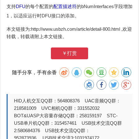
支持
DFU
的每个配置的
配置描述符
的bNumInterfaces字段增加
1，以适应运行时DFU接口的添加。
本文链接为:http://www.usbzh.com/article/detail-800.html ,欢迎
转载，转载请附上本文链接。
￥打赏
随手分享，手有余香
HID人机交互QQ群：564808376 UAC音频QQ群：
218581009 UVC相机QQ群：331552032
BOT&UASP大容量存储QQ群：258159197 STC-
USB单片机QQ群：315457461 USB技术交流QQ群
2:580684376 USB技术交流QQ群：
952873936 USB技术交流3:1031974172