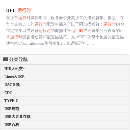
DFU
运行时
在正常
运行时
操作期间，设备会公开其正常的描述符集。但是，在
每个支持DFU的
运行时
配置中插入了以下附加描述符：
运行时
DFU
特定类接口描述符
运行时
功能描述符
运行时
描述符集公开设备的正
常
运行时
设备描述符和配置描述符。支持DFU的每个配置的配置描
述符的bNumInterfaces字段增加1，以适应运行......
分类导航
HID人机交互
Linux&USB
UAC音频
CDC
TYPE-C
USB规范
USB大容量存储
USB百科