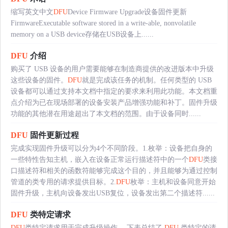
缩写英文中文
DFU
Device Firmware Upgrade设备固件更新
FirmwareExecutable software stored in a write-able, nonvolatile
memory on a USB device存储在USB设备上......
DFU
介绍
购买了 USB 设备的用户需要能够在制造商提供的改进版本中升级
这些设备的固件。
DFU
就是完成该任务的机制。任何类型的 USB
设备都可以通过支持本文档中指定的要求来利用此功能。本文档重
点介绍为已在现场部署的设备安装产品增强功能和补丁。固件升级
功能的其他潜在用途超出了本文档的范围。由于设备同时......
DFU
固件更新过程
完成实现固件升级可以分为4个不同阶段。1.枚举：设备把自身的
一些特性告知主机，嵌入在设备正常运行描述符中的一个
DFU
类接
口描述符和相关的函数符能够完成这个目的，并且能够为通过控制
管道的类专用的请求提供目标。2.
DFU
枚举：主机和设备同意开始
固件升级，主机向设备发出USB复位，设备发出第二个描述符......
DFU
类特定请求
DFU
类特定请求用于完成升级操作。 下表总结了
DFU
类特定的请