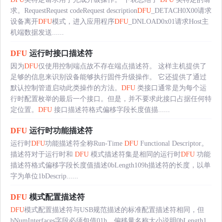
求。RequestRequest codeRequest description
DFU
_DETACH0X00请求
设备离开
DFU
模式，进入应用程序
DFU
_DNLOAD0x01请求Host主
机端数据发送......
DFU
运行时接口描述符
因为
DFU
仅使用控制端点故不存在端点描述符。 这样主机提供了
足够的信息来识别设备能够执行固件升级操作。 它还提供了通过
默认控制管道启动此类操作的方法。
DFU
类接口通常是为每个运
行时配置枚举的最后一个接口。但是，并不要求此接口占据任何特
定位置。
DFU
接口描述符格式偏移字段长度值描......
DFU
运行时功能描述符
运行时
DFU
功能描述符全称Run-Time
DFU
Functional Descriptor。
描述符对于运行时和
DFU
模式描述符集是相同的运行时
DFU
功能
描述符格式偏移字段长度值描述0bLength109h描述符的长度，以单
字为单位1bDescrip......
DFU
模式配置描述符
DFU
模式配置描述符与USB规范描述的标准配置描述符相同，但
bNumInterfaces字段必须包值01h。偏移量名称大小说明0bLength1