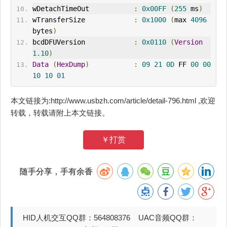
wDetachTimeOut           
:
0x00FF
(
255
 ms
)
wTransferSize            
:
0x1000
(
max 
4096
bytes
)
bcdDFUVersion            
:
0x0110
(
Version
1.10
)
Data
(
HexDump
)
:
09
21
0D
 FF 
00
00
10
10
01
本文链接为:http://www.usbzh.com/article/detail-796.html ,欢迎
转载，转载请附上本文链接。
￥打赏
随手分享，手有余香
HID人机交互QQ群：564808376 UAC音频QQ群：