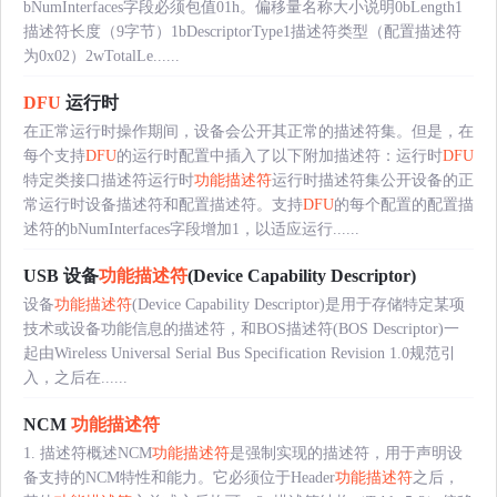
bNumInterfaces字段必须包值01h。偏移量名称大小说明0bLength1
描述符长度（9字节）1bDescriptorType1描述符类型（配置描述符
为0x02）2wTotalLe......
DFU
运行时
在正常运行时操作期间，设备会公开其正常的描述符集。但是，在
每个支持
DFU
的运行时配置中插入了以下附加描述符：运行时
DFU
特定类接口描述符运行时
功能描述符
运行时描述符集公开设备的正
常运行时设备描述符和配置描述符。支持
DFU
的每个配置的配置描
述符的bNumInterfaces字段增加1，以适应运行......
USB 设备
功能描述符
(Device Capability Descriptor)
设备
功能描述符
(Device Capability Descriptor)是用于存储特定某项
技术或设备功能信息的描述符，和BOS描述符(BOS Descriptor)一
起由Wireless Universal Serial Bus Specification Revision 1.0规范引
入，之后在......
NCM
功能描述符
1. 描述符概述NCM
功能描述符
是强制实现的描述符，用于声明设
备支持的NCM特性和能力。它必须位于Header
功能描述符
之后，