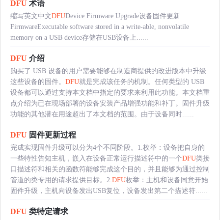
DFU
术语
缩写英文中文
DFU
Device Firmware Upgrade设备固件更新
FirmwareExecutable software stored in a write-able, nonvolatile
memory on a USB device存储在USB设备上......
DFU
介绍
购买了 USB 设备的用户需要能够在制造商提供的改进版本中升级
这些设备的固件。
DFU
就是完成该任务的机制。任何类型的 USB
设备都可以通过支持本文档中指定的要求来利用此功能。本文档重
点介绍为已在现场部署的设备安装产品增强功能和补丁。固件升级
功能的其他潜在用途超出了本文档的范围。由于设备同时......
DFU
固件更新过程
完成实现固件升级可以分为4个不同阶段。1.枚举：设备把自身的
一些特性告知主机，嵌入在设备正常运行描述符中的一个
DFU
类接
口描述符和相关的函数符能够完成这个目的，并且能够为通过控制
管道的类专用的请求提供目标。2.
DFU
枚举：主机和设备同意开始
固件升级，主机向设备发出USB复位，设备发出第二个描述符......
DFU
类特定请求