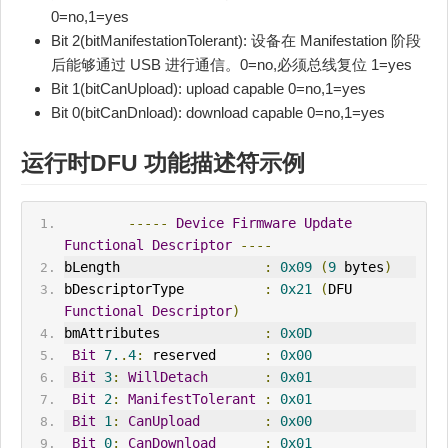
0=no,1=yes
Bit 2(bitManifestationTolerant): 设备在 Manifestation 阶段
后能够通过 USB 进行通信。0=no,必须总线复位 1=yes
Bit 1(bitCanUpload): upload capable 0=no,1=yes
Bit 0(bitCanDnload): download capable 0=no,1=yes
运行时DFU 功能描述符示例
-----
Device
Firmware
Update
Functional
Descriptor
----
bLength                  
:
0x09
(
9
 bytes
)
bDescriptorType          
:
0x21
(
DFU 
Functional
Descriptor
)
bmAttributes             
:
0x0D
Bit
7.
.
4
:
 reserved      
:
0x00
Bit
3
:
WillDetach
:
0x01
Bit
2
:
ManifestTolerant
:
0x01
Bit
1
:
CanUpload
:
0x00
Bit
0
:
CanDownload
:
0x01