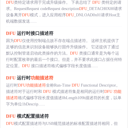
DFU
类特定请求用于完成升级操作。 下表总结了
DFU
类特定的请
求。RequestRequest codeRequest description
DFU
_DETACH0X00请求
设备离开
DFU
模式，进入应用程序
DFU
_DNLOAD0x01请求Host主
机端数据发送......
DFU
运行时接口描述符
因为
DFU
仅使用控制端点故不存在端点描述符。 这样主机提供了
足够的信息来识别设备能够执行固件升级操作。 它还提供了通过
默认控制管道启动此类操作的方法。
DFU
类接口通常是为每个运
行时配置枚举的最后一个接口。但是，并不要求此接口占据任何特
定位置。
DFU
接口描述符格式偏移字段长度值描......
DFU
运行时
功能描述符
运行时
DFU
功能描述符
全称Run-Time
DFU
Functional Descriptor。
描述符对于运行时和
DFU
模式描述符集是相同的运行时
DFU
功能
描述符
格式偏移字段长度值描述0bLength109h描述符的长度，以单
字为单位1bDescrip......
DFU
模式配置描述符
DFU
模式配置描述符与USB规范描述的标准配置描述符相同，但