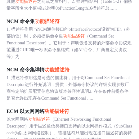
其他
功能描述符
之前或之后均可。2. 描述符结构（Table 5-2）偏移
量字段名大小值/格式说明0bFunctionLength16描述符总......
NCM 命令集
功能描述符
1. 描述符作用当NCM通信接口的bInterfaceProtocol设置为FEh（外
部协议）时，必须提供命令集
功能描述符
（Command Set
Functional Descriptor）。它用于：声明设备支持的外部命令协议规
范通过GUID唯一标识命令集格式（如AT命令、厂商自定义协议
等）为......
NCM 命令集详情
功能描述符
1. 描述符作用这是可选的描述符，用于对Command Set Functional
Descriptor进行补充说明，提供：外部命令协议的详细实现参数厂
商特定的扩展配置信息协议版本兼容性说明2. 存在条件前提条件
是否允许出现存在Command Set Functional ......
ECM 以太网网络
功能描述符
以太网网络
功能描述符
（Ethernet Networking Functional
Descriptor）用于描述通信类接口支持的以太网操作模式（SubClass
code为以太网网络控制）。该描述符只能出现在接口描述符的类特