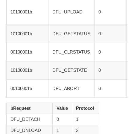
10100001b
DFU_UPLOAD
0
I
10100001b
DFU_GETSTATUS
0
I
00100001b
DFU_CLRSTATUS
0
I
10100001b
DFU_GETSTATE
0
I
00100001b
DFU_ABORT
0
I
bRequest
Value
Protocol
DFU_DETACH
0
1
DFU_DNLOAD
1
2