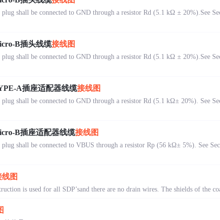
lug shall be connected to GND through a resistor Rd (5.1 kΩ ± 20%).See Sect
Micro-B插头线缆
接线图
lug shall be connected to GND through a resistor Rd (5.1 kΩ ± 20%).See Sect
1 TYPE-A插座适配器线缆
接线图
lug shall be connected to GND through a resistor Rd (5.1 kΩ± 20%). See Sect
 Micro-B插座适配器线缆
接线图
lug shall be connected to VBUS through a resistor Rp (56 kΩ± 5%). See Secti
接线图
truction is used for all SDP’sand there are no drain wires. The shields of the coa
图