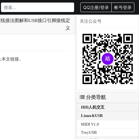
QQ注册/登录
帐号登录
数据线接法图解和USB接口引脚接线定
关注公众号
义
载请附上本文链接。
分类导航
HID人机交互
Linux&USB
MIDI V1.0
TinyUSB