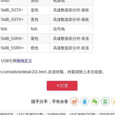
GND
黑色
电源地
StdB_SSTX−
蓝色
高速数据差分对-接收
StdB_SSTX+
黄色
高速数据差分对-接收
N/A
N/A
信号地
StdB_SSRX−
紫色
高速数据差分对-发送
StdB_SSRX+
橙色
高速数据差分对-发送
 USB引脚
接线定义
zh.com/article/detail-211.html ,欢迎转载，转载请附上本文链接。
￥打赏
随手分享，手有余香
808376 UAC音频QQ群：218581009 UVC相机QQ群：331552