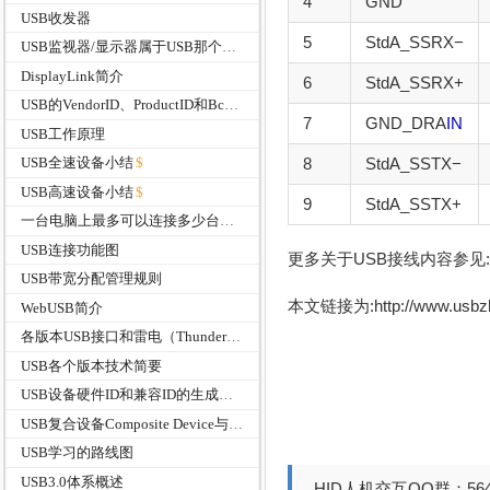
4
GND
USB收发器
5
StdA_SSRX−
USB监视器/显示器属于USB那个分支？
DisplayLink简介
6
StdA_SSRX+
USB的VendorID、ProductID和BcdDevice有什么作用
7
GND_DRA
IN
USB工作原理
8
StdA_SSTX−
USB全速设备小结
USB高速设备小结
9
StdA_SSTX+
一台电脑上最多可以连接多少台USB设备？
USB连接功能图
更多关于USB接线内容参见:
USB带宽分配管理规则
本文链接为:http://www.usb
WebUSB简介
各版本USB接口和雷电（Thunderbolt）接口的速度
USB各个版本技术简要
USB设备硬件ID和兼容ID的生成规则介绍
USB复合设备Composite Device与组合设备Compound Device
USB学习的路线图
USB3.0体系概述
HID人机交互QQ群：564