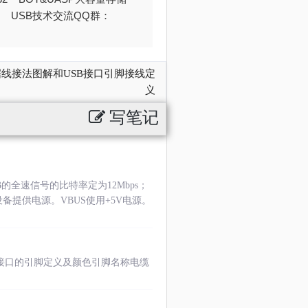
376 USB技术交流QQ群：
数据线接法图解和USB接口引脚接线定
义
写笔记
全速信号的比特率定为12Mbps；
，向设备提供电源。VBUS使用+5V电源。
x/2.0接口的引脚定义及颜色引脚名称电缆