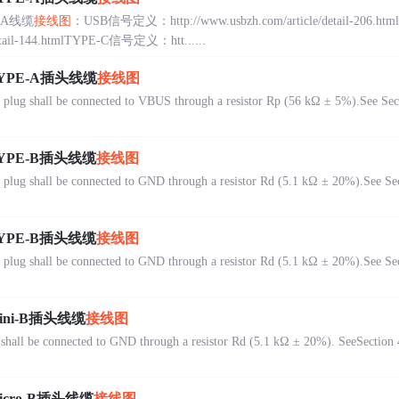
E-A线缆
接线图
：USB信号定义：http://www.usbzh.com/article/detail-206
/detail-144.htmlTYPE-C信号定义：htt......
 TYPE-A插头线缆
接线图
lug shall be connected to VBUS through a resistor Rp (56 kΩ ± 5%).See Secti
 TYPE-B插头线缆
接线图
lug shall be connected to GND through a resistor Rd (5.1 kΩ ± 20%).See Sect
 TYPE-B插头线缆
接线图
lug shall be connected to GND through a resistor Rd (5.1 kΩ ± 20%).See Sect
Mini-B插头线缆
接线图
hall be connected to GND through a resistor Rd (5.1 kΩ ± 20%). SeeSection 4
Micro-B插头线缆
接线图