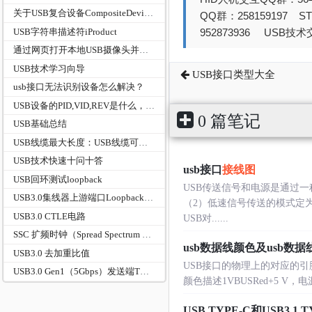
关于USB复合设备CompositeDevice的交待
QQ群：258159197 
USB字符串描述符iProduct
952873936 USB技术交
通过网页打开本地USB摄像头并实现录制-WebCamera
USB技术学习向导
USB接口类型大全
usb接口无法识别设备怎么解决？
USB设备的PID,VID,REV是什么，起什么作用
0 篇笔记
USB基础总结
USB线缆最大长度：USB线缆可以有多长？
USB技术快速十问十答
usb接口
接线图
USB回环测试loopback
USB传送信号和电源是通过一
USB3.0集线器上游端口Loopback回环测试方案（USBIF一致性认证版）
（2）低速信号传送的模式定为1.
USB3.0 CTLE电路
USB对......
SSC 扩频时钟（Spread Spectrum Clocking）
usb数据线颜色及usb数
USB3.0 去加重比值
USB接口的物理上的对应的引脚和对
USB3.0 Gen1（5Gbps）发送端TX全套电气参数对照表（USB‑IF官方规范，TP1测试点）
颜色描述1VBUSRed+5 V，电源2D
USB TYPE-C和USB3.1