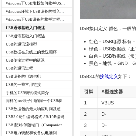
Windows下USB堆栈如何枚举USB设备
Windows环境下USB设备的插入检测机制
Windows下USB设备的枚举过程分析
USB通讯基础入门概述
USB接口定义 颜色，一般
USB通讯基础入门概述
红色－USB电源 标有－V
USB的通讯流模型
绿色－USB数据线（正）－
USB数据在总线上的发送顺序
白色－USB数据线（负）－
USB传输过程中的延迟
黑色－地线 －GND、Gr
USB的通讯过程
USB3.0的
接线定义
如下：
USB设备的电源供电
USB的一些常用链接
引脚
A型连接器
手机的USB调试模式简介
同样的soc板子用的同一个USB驱动设备名称，厂商和产品ID都一样，使用什么方法来区别？
1
VBUS
USB数据包的最大响应时间及超时指标
2
D-
USB3.0硬件编码格式-8B/10B编码
USB 配对/伴随端口（Companion Port）
3
D+
USB电力调配和设备供电准则