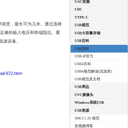
UAC音频
CDC
TYPE-C
要求很宽，最长可为几米。通过选择
USB规范
证足够的输入电压和终端阻抗。重
USB大容量存储
低速设备。
USB百科
USB百科
USB-IF官方
USB4百科
USB4规范解读(流源君)
ail-672.html
USB规范及文档
USB周边
UVC摄像头
Windows系统USB
USB资源
XHCI 1.2b 规范
音视频博客