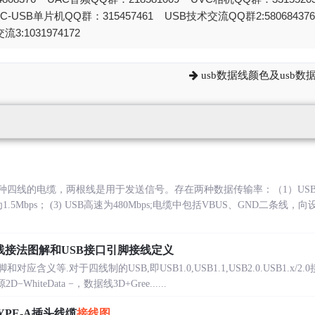
STC-USB单片机QQ群：315457461 USB技术交流QQ群2:580684
流3:1031974172
usb数据线颜色及usb
种四线的电缆，两根线是用于发送信号。存在两种数据传输率：（1）USB的
5Mbps； (3) USB高速为480Mbps;电缆中包括VBUS、GND二条线
据线接法图解和USB接口引脚接线定义
应含义等.对于四线制的USB,即USB1.0,USB1.1,USB2.0.USB1.
−WhiteData −，数据线3D+Gree......
 TYPE-A插头线缆
接线图