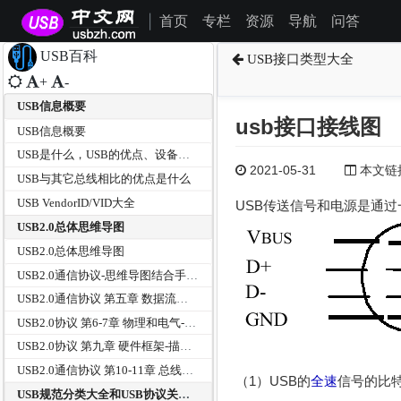
首页
专栏
资源
导航
问答
|
USB百科
USB接口类型大全
+
-
USB信息概要
usb接口接线图
USB信息概要
USB是什么，USB的优点、设备分类及传输方式有那些？
2021-05-31
本文链接为
USB与其它总线相比的优点是什么
USB VendorID/VID大全
USB传送信号和电源是通
USB2.0总体思维导图
USB2.0总体思维导图
USB2.0通信协议-思维导图结合手册和USB中文网资料
USB2.0通信协议 第五章 数据流模型-传输方式--思维导图
USB2.0协议 第6-7章 物理和电气-思维导图
USB2.0协议 第九章 硬件框架-描述符等--思维导图
USB2.0通信协议 第10-11章 总线器HUB--思维导图
（1）USB的
全速
信号的比特
USB规范分类大全和USB协议关系树