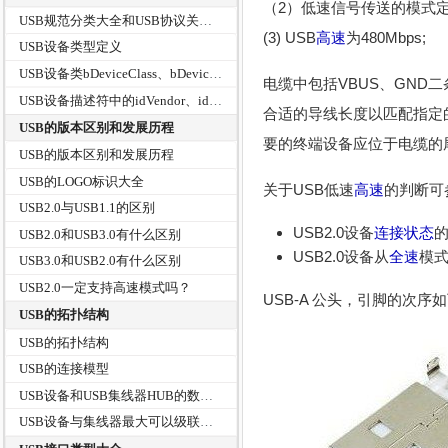
（2）低速信号传送的模式定为
USB规范分类大全和USB协议关系树
(3) USB
高速
为480Mbps;
USB设备类型定义
USB设备类bDeviceClass、bDeviceSubClass、bDeviceProtocol
电缆中包括VBUS、GND
USB设备描述符中的idVendor、idProduct和bcdDevice
合适的导线长度以匹配指定的
USB的版本区别和发展历程
要的终端设备应位于电缆的
USB的版本区别和发展历程
USB的LOGO标识大全
关于USB低速
高速
的判断可
USB2.0与USB1.1的区别
USB2.0设备
连接状态
USB2.0和USB3.0有什么区别
USB2.0设备从
全速
模
USB3.0和USB2.0有什么区别
USB2.0一定支持高速模式吗？
USB-A 公头，引脚的次
USB的拓扑结构
USB的拓扑结构
USB的连接模型
USB设备和USB集线器HUB的数据传输
USB设备与集线器最大可以级联多少层