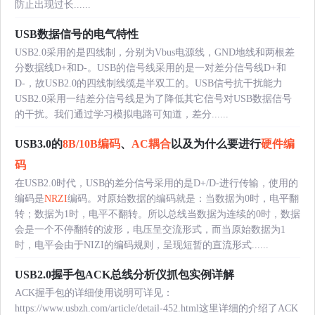
防止出现过长......
USB数据信号的电气特性
USB2.0采用的是四线制，分别为Vbus电源线，GND地线和两根差
分数据线D+和D-。USB的信号线采用的是一对差分信号线D+和
D-，故USB2.0的四线制线缆是半双工的。USB信号抗干扰能力
USB2.0采用一结差分信号线是为了降低其它信号对USB数据信号
的干扰。我们通过学习模拟电路可知道，差分......
USB3.0的
8B/10B编码
、
AC耦合
以及为什么要进行
硬件编
码
在USB2.0时代，USB的差分信号采用的是D+/D-进行传输，使用的
编码是
NRZI
编码。对原始数据的编码就是：当数据为0时，电平翻
转；数据为1时，电平不翻转。所以总线当数据为连续的0时，数据
会是一个不停翻转的波形，电压呈交流形式，而当原始数据为1
时，电平会由于NIZI的编码规则，呈现短暂的直流形式......
USB2.0握手包ACK总线分析仪抓包实例详解
ACK握手包的详细使用说明可详见：
https://www.usbzh.com/article/detail-452.html这里详细的介绍了ACK