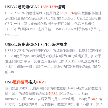
USB3.2超高速GEN2
128b/132b
编码
USB3.2 GEN2的物理层PHY使用的是
128b/132b
编码,数据的传输速
从GEN1最高的5Gbps达到了GEN现在的10Gbps。USB3.2 GEN2和
GEN1一样，都是要传输的数据先进行序列化，然后再从低位
（LSB）到高位(MSB)进行传输。USB3.2 GEN2对于传输1字节的
symb......
USB3.2超高速GEN1 8b/10b编码概述
USB3.2 GEN1的物理层PHY使用的是8b/10b编码。USB3.2GEN1即
USB3.0使用的8b/10b编码是对数据从8位到10的编码扩展。如对于
发送的数据1字节，其各位从低到高记作 ABCDEFGH,这里将其分
为2组，低5位一组，高3位一组。高3位的FGH被编码为fghj,低5位
的ABC......
USB
硬件编码
格式
NRZI
我们知道USB3.0以前采用的是两根数据线D+和D-所对应的数据传
输，采用的是数据编码方式是
NRZI
（Non-Return-to-Zero
Inverted），而USB3.0以后采用的是8/10bit编码。USB使用
NRZI
编
码方式：当数据为0时，电平翻转；数据为1时，电平不翻转。为了