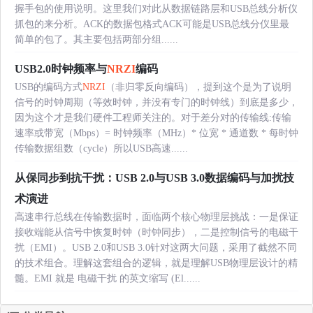
握手包的使用说明。这里我们对此从数据链路层和USB总线分析仪
抓包的来分析。ACK的数据包格式ACK可能是USB总线分仪里最
简单的包了。其主要包括两部分组......
USB2.0时钟频率与
NRZI
编码
USB的编码方式
NRZI
（非归零反向编码），提到这个是为了说明
信号的时钟周期（等效时钟，并没有专门的时钟线）到底是多少，
因为这个才是我们硬件工程师关注的。对于差分对的传输线:传输
速率或带宽（Mbps）= 时钟频率（MHz）* 位宽 * 通道数 * 每时钟
传输数据组数（cycle）所以USB高速......
从保同步到抗干扰：USB 2.0与USB 3.0数据编码与加扰技
术演进
高速串行总线在传输数据时，面临两个核心物理层挑战：一是保证
接收端能从信号中恢复时钟（时钟同步），二是控制信号的电磁干
扰（EMI）。USB 2.0和USB 3.0针对这两大问题，采用了截然不同
的技术组合。理解这套组合的逻辑，就是理解USB物理层设计的精
髓。EMI 就是 电磁干扰 的英文缩写 (El......