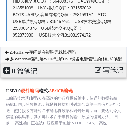
HID人机交互QQ群：564808376 UAC音频QQ群：
218581009 UVC相机QQ群：331552032
BOT&UASP大容量存储QQ群：258159197 STC-
USB单片机QQ群：315457461 USB技术交流QQ群
2:580684376 USB技术交流QQ群：
952873936 USB技术交流3:1031974172
2.4GHz 共存问题会影响无线鼠标吗
从Windows驱动层WDM理解USB设备电源管理的休眠和唤醒
写笔记
0 篇笔记
USB3.0
硬件编码
格式-
8B/10B编码
1.编码技术基础理论 在高速的串行数据传输中，传送的数据被编
码成自同步的数据流，就是将数据和时钟组合成单一的信号进行传
送，使得接收方能容易准确地将数据和时钟分离，而且要达到令人
满意的误码率，其关键技术在于串行传输中数据的编码方法。 目
前， 高速接口正在被广泛应用于包括 SATA、 SAS、 高速......