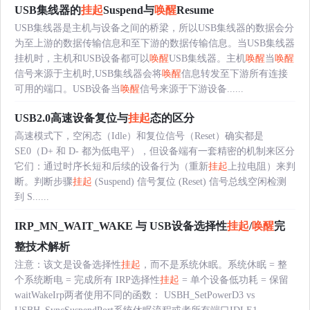
USB集线器的
挂起
Suspend与
唤醒
Resume
USB集线器是主机与设备之间的桥梁，所以USB集线器的数据会分
为至上游的数据传输信息和至下游的数据传输信息。当USB集线器
挂机时，主机和USB设备都可以
唤醒
USB集线器。主机
唤醒
当
唤醒
信号来源于主机时,USB集线器会将
唤醒
信息转发至下游所有连接
可用的端口。USB设备当
唤醒
信号来源于下游设备......
USB2.0高速设备复位与
挂起
态的区分
高速模式下，空闲态（Idle）和复位信号（Reset）确实都是
SE0（D+ 和 D- 都为低电平），但设备端有一套精密的机制来区分
它们：通过时序长短和后续的设备行为（重新
挂起
上拉电阻）来判
断。判断步骤
挂起
(Suspend) 信号复位 (Reset) 信号总线空闲检测
到 S......
IRP_MN_WAIT_WAKE 与 USB设备选择性
挂起
/
唤醒
完
整技术解析
注意：该文是设备选择性
挂起
，而不是系统休眠。系统休眠 = 整
个系统断电 = 完成所有 IRP选择性
挂起
= 单个设备低功耗 = 保留
waitWakeIrp两者使用不同的函数： USBH_SetPowerD3 vs