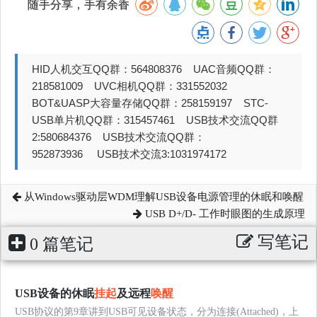
随手分享，手有余香
HID人机交互QQ群：564808376 UAC音频QQ群：
218581009 UVC相机QQ群：331552032
BOT&UASP大容量存储QQ群：258159197 STC-
USB单片机QQ群：315457461 USB技术交流QQ群
2:580684376 USB技术交流QQ群：
952873936 USB技术交流3:1031974172
从Windows驱动层WDM理解USB设备电源管理的休眠和唤醒
USB D+/D- 工作时眼图的生成原理
写笔记
0 篇笔记
USB设备的休眠
挂起
及远程
唤醒
USB协议的第9章讲到USB可见设备状态，分为连接(Attached)，上