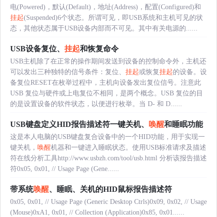
电(Powered)，默认(Default)，地址(Address)，配置(Configured)和
挂起
(Suspended)6个状态。所谓可见，即USB系统和主机可见的状
态，其他状态属于USB设备内部而不可见。其中有关电源的......
USB设备复位、
挂起
和恢复命令
USB主机除了在正常的操作期间发送到设备的控制命令外，主机还
可以发出三种独特的信号条件：复位、
挂起
或恢复
挂起
的设备。设
备复位RESET在枚举过程中，主机向设备发出复位信号。注意此
USB 复位与硬件或上电复位不相同，是两个概念。USB 复位的目
的是设置设备的软件状态，以便进行枚举。当 D- 和 D......
USB键盘定义HID报告描述符一键关机、
唤醒
和睡眠功能
这是本人电脑的USB键盘复合设备中的一个HID功能，用于实现一
键关机，
唤醒
机器和一键进入睡眠状态。使用USB标准请求及描述
符在线分析工具http://www.usbzh.com/tool/usb.html 分析该报告描述
符0x05, 0x01, // Usage Page (Gene......
带系统
唤醒
、睡眠、关机的HID鼠标报告描述符
0x05, 0x01, // Usage Page (Generic Desktop Ctrls)0x09, 0x02, // Usage
(Mouse)0xA1, 0x01, // Collection (Application)0x85, 0x01......