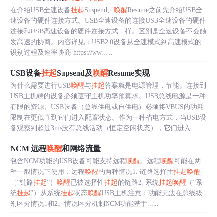
在介绍USB全速设备
挂起
Suspend、
唤醒
Resume之前先介绍USB全
速设备的硬件连接方式。USB全速设备的连接USB全速设备的硬件
连接和USB高速设备的硬件连接方式一样。区别是全速设备不会触
发高速的协商。内容详见：USB2.0设备从全速模式到高速模式的
识别过程及速率协商 https://ww......
USB设备
挂起
Supsend及
唤醒
Resume实现
为什么需要进行USB
唤醒
与
挂起
答案就是电源管理，节能。连接到
USB主机端的设备必须遵守主机功率预算求。USB总线电源是一种
有限的资源。USB设备（总线供电或自供电）必须将VBUS的功耗
限制在更低直到它们进入配置状态。作为一种省电方式，当USB设
备观察到超过3ms没有总线活动（恒定空闲状态），它们进入......
NCM 远程
唤醒
和网络流量
包含NCM功能的USB设备可能支持远程
唤醒
。远程
唤醒
可能在两
种一般情况下使用：远程
唤醒
的两种情况1. 链路选择性
挂起
唤醒
（”链路
挂起
”）
唤醒
已被选择性
挂起
的链路2. 系统
挂起
唤醒
（”系
统
挂起
”）从系统
挂起
状态
唤醒
USB主机注意：功能无法在总线级
别区分情况1和2。情况区分机制NCM功能基于......