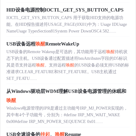
HID设备电源控制IOCTL_GET_SYS_BUTTON_CAPS
IOCTL_GET_SYS_BUTTON_CAPS 用于获取HID支持的电源功
能。在HID报告描述符USAGE_PAGE(0X01)中为：Usage IDUsage
NameUsage TypesSection81System Power DownOSC4.582......
USB设备远程
唤醒
RemoteWakeUp
USB设备的Remote Wakeup是可选的，其功能用于远程
唤醒
待机状
态下的主机。USB设备通过配置描述符bmAttributes字段的D5标识
其是否支持远程
唤醒
。支持远程
唤醒
的USB设备必须支持USB的标
准请求CLEAR_FEATURE和SET_FEATURE。USB主机通过
SET_FEATU......
从Windows驱动层WDM理解USB设备电源管理的休眠和
唤醒
Windows电源管理的IPR是通过主功能号IRP_MJ_POWER实现的，
其中有4个子功能号，分别为：#define IRP_MN_WAIT_WAKE
0x00#define IRP_MN_POWER_SEQUENCE 0x01......
USB全速设备的
挂起
、
唤醒
Resume