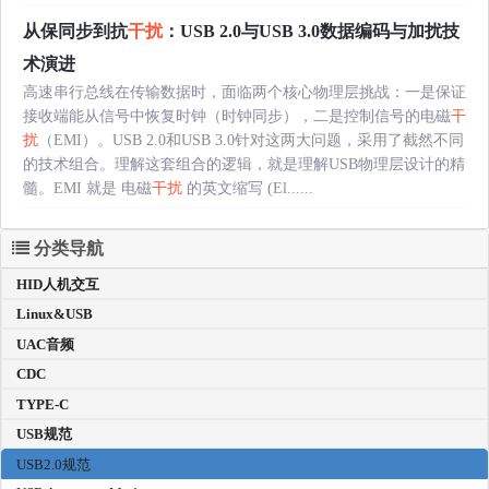
从保同步到抗
干扰
：USB 2.0与USB 3.0数据编码与加扰技
术演进
高速串行总线在传输数据时，面临两个核心物理层挑战：一是保证
接收端能从信号中恢复时钟（时钟同步），二是控制信号的电磁
干
扰
（EMI）。USB 2.0和USB 3.0针对这两大问题，采用了截然不同
的技术组合。理解这套组合的逻辑，就是理解USB物理层设计的精
髓。EMI 就是 电磁
干扰
的英文缩写 (El......
分类导航
HID人机交互
Linux&USB
UAC音频
CDC
TYPE-C
USB规范
USB2.0规范