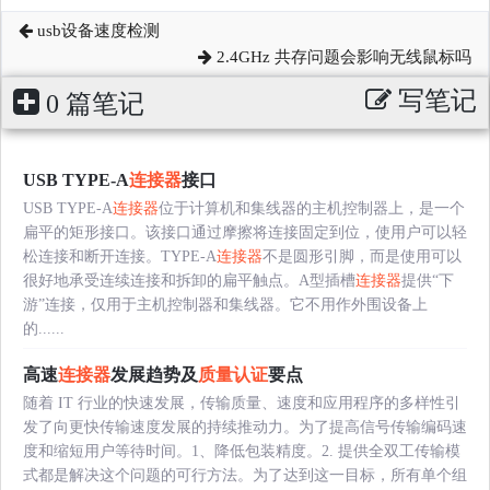
usb设备速度检测
2.4GHz 共存问题会影响无线鼠标吗
写笔记
0 篇笔记
USB TYPE-A
连接器
接口
USB TYPE-A
连接器
位于计算机和集线器的主机控制器上，是一个
扁平的矩形接口。该接口通过摩擦将连接固定到位，使用户可以轻
松连接和断开连接。TYPE-A
连接器
不是圆形引脚，而是使用可以
很好地承受连续连接和拆卸的扁平触点。A型插槽
连接器
提供“下
游”连接，仅用于主机控制器和集线器。它不用作外围设备上
的......
高速
连接器
发展趋势及
质量认证
要点
随着 IT 行业的快速发展，传输质量、速度和应用程序的多样性引
发了向更快传输速度发展的持续推动力。为了提高信号传输编码速
度和缩短用户等待时间。1、降低包装精度。2. 提供全双工传输模
式都是解决这个问题的可行方法。为了达到这一目标，所有单个组