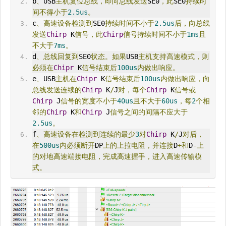
b
、
USB
主机复位总线，即向总线发送
SE0
，此
SE0
持续时
间不得小于
2.5us
。
c
、
高速
设备检测到
SE0
持续时间不小于
2.5us
后，向总线
发送
Chirp
 K
信号，此
Chirp
信号持续时间不小于
1ms
且
不大于
7ms
。
d
、总线回复到
SE0
状态。如果
USB
主机支持
高速
模式，则
必须在
Chipr
 K
信号结束后
100us
内做出响应。
e
、
USB
主机在
Chipr
 K
信号结束后
100us
内做出响应，向
总线发送连续的
Chirp
 K
/
J
对，每个
Chirp
 K
信号或
Chirp
 J
信号的宽度不小于
40us
且不大于
60us
，每
2
个相
邻的
Chirp
 K
和
Chirp
 J
信号之间的间隔不应大于
2.5us
。
f
、高速设备在检测到连续的最少
3
对
Chirp
 K
/
J
对后，
在
500us
内必须断开
DP
上的上拉电阻，并连接
D
+和
D
-上
的对地高速端接电阻，完成高速握手，进入高速传输模
式。