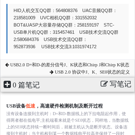
HID人机交互QQ群：564808376 UAC音频QQ群：
218581009 UVC相机QQ群：331552032
BOT&UASP大容量存储QQ群：258159197 STC-
USB单片机QQ群：315457461 USB技术交流QQ群
2:580684376 USB技术交流QQ群：
952873936 USB技术交流3:1031974172
USB2.0 D+和D-的差分信号J、K状态和Chirp J和Chirp K状态
USB 2.0 协议中J、K、SE0状态的定义
写笔记
0 篇笔记
USB设备
低速
，高速硬件检测机制及断开过程
没有设备连接到主机时：D+和D-数据线上的下拉电阻起作用，使
得两者都在低电平;主机端看来就是个SE0状态，同样地，当数据线
上的SE0状态持续一断时间后，就被主机认为是断开状态。设备连
接到主机时：当主机检到某一个数据线电平拉高并保持了一段时