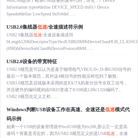
WinUSB提供了检测USB设备的速率代码，详见：// Device
Information types#define DEVICE_SPEED 0x01// Device
Speeds#define LowSpeed 0x01#def......
USB2.0集线器
低速
/全速描述符示例
USB2.0集线器
低速
/全速设备描述符
bLength12HbDescriptorType1bcdUSB0200HbDeviceClassHUB_CLASS
(09H)bDeviceSubClass0bDeviceProtocol0bM......
USB2.0设备的带宽特征
USB2.0规范是可以认为是基于物理电气VBUS,D+,D-和GND信号的
最后一个版本规范，其对这4根信号的性能压榨也到了极致。
USB3.0规范及后续版本采用的是RX/TX的差分信号全双工信号，
并且硬件的编码规则由NRZI变成了8/10B或128b/132b编码了。
USB2.0规范在定义之初......
Windows判断USB设备工作在高速、全速还是
低速
模式代
码示例
如果一个USB的设备管理器中bcdUSB值为0x200,那么它一定是高
速吗？答案是否定的，因为USB2.0规范定义的是USB
低速
，全速