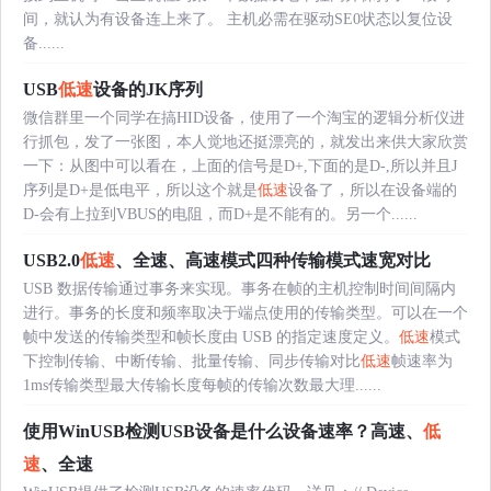
间，就认为有设备连上来了。 主机必需在驱动SE0状态以复位设
备......
USB
低速
设备的JK序列
微信群里一个同学在搞HID设备，使用了一个淘宝的逻辑分析仪进
行抓包，发了一张图，本人觉地还挺漂亮的，就发出来供大家欣赏
一下：从图中可以看在，上面的信号是D+,下面的是D-,所以并且J
序列是D+是低电平，所以这个就是
低速
设备了，所以在设备端的
D-会有上拉到VBUS的电阻，而D+是不能有的。另一个......
USB2.0
低速
、全速、高速模式四种传输模式速宽对比
USB 数据传输通过事务来实现。事务在帧的主机控制时间间隔内
进行。事务的长度和频率取决于端点使用的传输类型。可以在一个
帧中发送的传输类型和帧长度由 USB 的指定速度定义。
低速
模式
下控制传输、中断传输、批量传输、同步传输对比
低速
帧速率为
1ms传输类型最大传输长度每帧的传输次数最大理......
使用WinUSB检测USB设备是什么设备速率？高速、
低
速
、全速