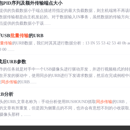
包PID序列及额外传输端点大小
提供的负载数据小于端点描述符指定的最大负载数据，则主机端将不再该
的数据传输都是由主机发起的。对于数据输入IN事务，虽然数据的传输方
供的负载数据小于该......
USB
批量传输
的URB
量传输
的URB数据，我们对其其进行数据分析：13 IN 55 53 42 53 40 0b ac 57 00
00 ......
成后URB参数
作的任务就是对手中一个USB摄像头进行驱动开发，并进行视频格式的转
在开发的驱动中，使用同步的URB进行下发请求数据，然后在完成例程中
取
同步传输
的URB......
RB分析
头的URB,文章名称为：手动分析使用BUSHOUND抓取
同步传输
的URB
的文章有所重复，但是因为侧重点的不同，也许会有意想不到的小收获取
头那样，......