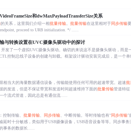
deoFrameSize和dwMaxPayloadTransferSize关系
输
的关系，这里我们介绍一相
批量传输
。
批量传输
在这里相对于
同步传输
要
nt, proceed to URB initialization. */ ......
输与转换设置在UVC摄像头驱动中的探讨
4环境下，开发了一个虚拟UVC摄像头驱动。确切的来说这不是摄像头驱动，而
OCTL控制总线子设备的创建与卸载。框架设计驱动安装完成后，是一个单
跟相当大的海量数据通信设备，传输能使用任何可用的超速带宽。超速
批
据的发送，但是不保证带宽和发送时间超速维持下面的
批量传输
管道特征
一个流式管道，因此总是有通信流......
型：控制传输、
批量传输
、
同步传输
、中断传输。等时传输也有“
同步传输
输延时十分敏感，类似用于USB摄像设备，USB语音设备等等。同步事务
务的数据长......