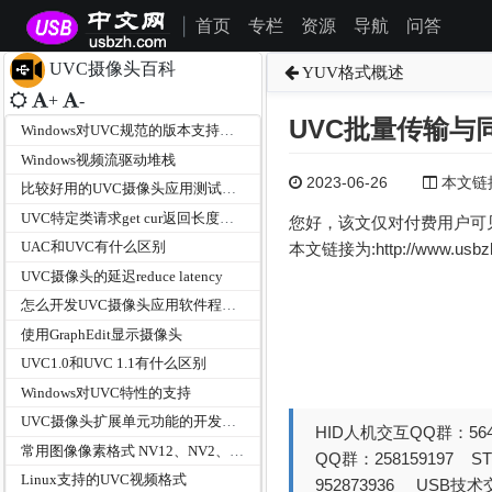
首页
专栏
资源
导航
问答
|
UVC摄像头百科
YUV格式概述
+
-
UVC批量传输与
Windows对UVC规范的版本支持情况？
Windows视频流驱动堆栈
2023-06-26
本文链接为
比较好用的UVC摄像头应用测试工具有那些？
UVC特定类请求get cur返回长度是26或者是34的是什么？
您好，该文仅对付费用户可
UAC和UVC有什么区别
本文链接为:http://www.usb
UVC摄像头的延迟reduce latency
怎么开发UVC摄像头应用软件程序及使用请求接口API
使用GraphEdit显示摄像头
UVC1.0和UVC 1.1有什么区别
Windows对UVC特性的支持
UVC摄像头扩展单元功能的开发步骤是什么？
HID人机交互QQ群：564
常用图像像素格式 NV12、NV2、I420、YV12、YUYV
QQ群：258159197 
Linux支持的UVC视频格式
952873936 USB技术交