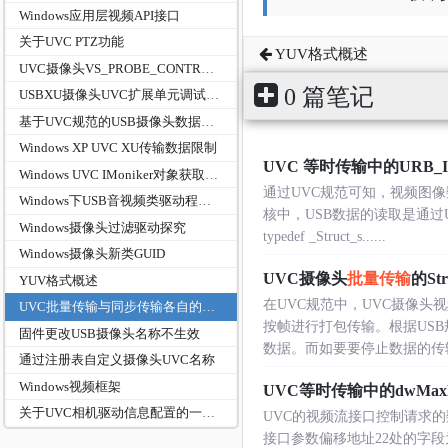
Windows应用层视频API接口
关于UVC PTZ功能
YUV格式概述
UVC摄像头VS_PROBE_CONTROL和VS_COMMIT_CONTROL对应的数据结构定义
0 篇笔记
USBXU摄像头UVC扩展单元调试工具使用图解
基于UVC规范的USB摄像头数据传输模式的总结
Windows XP UVC XU传输数据限制
UVC 等时传输中的URB_I
Windows UVC IMoniker对象获取位置等属性的方法
通过UVC规范可知，视频图像
Windows下USB音视频类驱动程序堆栈架构
核中，USB数据的读取是通
Windows摄像头过滤驱动探究
typedef _Struct_s......
Windows摄像头新类GUID
UVC摄像头
批量传输
的Str
YUV格式概述
在UVC规范中，UVC摄像头
UVC批量传输与同步传输各自的优缺点和适用领域
按帧进行打包传输。根据USB
固件更改USB摄像头名称不生效
数据。而如要要停止数据的传输，
通过注册表自定义摄像头UVC名称
Windows视频框架
UVC等时传输中的dwMaxPayl
关于UVC相机驱动信息配置的一些总结
UVC的视频流接口控制请求的数
接口参数偏移地址22处的字段为一