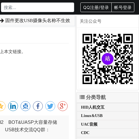
QQ注册/登录
帐号登录
固件更改USB摄像头名称不生效
关注公众号
转载请附上本文链接。
分类导航
HID人机交互
Linux&USB
032 BOT&UASP大容量存储
UAC音频
376 USB技术交流QQ群：
CDC