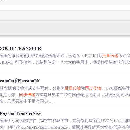
SOCH_TRANSFER
数据的读取可使用两种端点传输方式，分别为：BULK 块/
批量传输
方式IS
过URB来进行传输的，其结构体是一个大大的共用体，根据数据传输的方
eamOn和StreamOff
视频数据的传输方式支持两种，分别为
批量传输
和
同步传输
。UVC摄像头
规范可知，
同步传输
方式是只要带中带有同步端点的接口，系统会定时从
只需要选中不带有同步......
oadTransferSize
据大小可为26字节，34字节和48字节，其分别对应的是UVC的1.0,1,1
4字节的dwMaxPayloadTransferSize，根据其字段解释为“指定