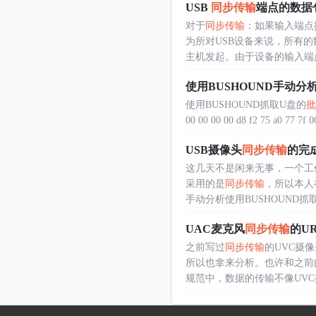
USB
同步传输
端点的数据
对于
同步传输
：如果输入端点
为所对USB设备来说，所有
主机发起。由于设备的输入端点提
使用BUSHOUND手动分析
使用BUSHOUND抓取U盘的
批
00 00 00 00 d8 f2 75 a0 77 7f 00 
USB摄像头
同步传输
的完
这几天不是闲来无事，一个工
采用的是
同步传输
，所以本人
手动分析使用BUSHOUND抓
UAC麦克风
同步传输
的U
之前写过
同步传输
的UVC摄像
所以也拿来分析。也许和之前
规范中，数据的传输不像UVC摄像