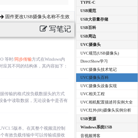
TYPE-C
USB规范
固件更改USB摄像头名称不生效
USB大容量存储
写笔记
USB百科
USB周边
UVC摄像头
UVC规范(USB摄像头)
O 等时/
同步传输
方式在Windows内
DirectShow学习
式对应其不同的结构体，其内容如下：
UVC摄像头技术笔记
UVC摄像头百科
UVC摄像头设备实现
数据传输的格式按负载数据头的方式
UVC相关工程
设备中读取数据，无论设备中是否有
UVC相机配置描述符实例大全
UVC红外(IR)摄像头实例分析
USB资源
Windows系统USB
和UVC1.5版本。在其整个视频流控制
设备在单个有效负载传输中可以传输或接收
音视频博客