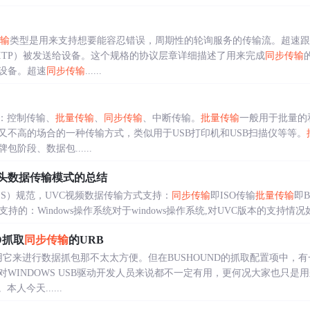
输
类型是用来支持想要能容忍错误，周期性的轮询服务的传输流。超速跟U
ITP）被发送给设备。这个规格的协议层章详细描述了用来完成
同步传输
设备。超速
同步传输
......
型：控制传输、
批量传输
、
同步传输
、中断传输。
批量传输
一般用于批量的
又不高的场合的一种传输方式，类似用于USB打印机和USB扫描仪等等。
阶段、数据包......
像头数据传输模式的总结
CLASS）规范，UVC视频数据传输方式支持：
同步传输
即ISO传输
批量传输
即
：Windows操作系统对于windows操作系统,对UVC版本的支持情况如下:UVC 
D抓取
同步传输
的URB
使用它来进行数据抓包那不太太方便。但在BUSHOUND的抓取配置项中，
WINDOWS USB驱动开发人员来说都不一定有用，更何况大家也只是
人今天......