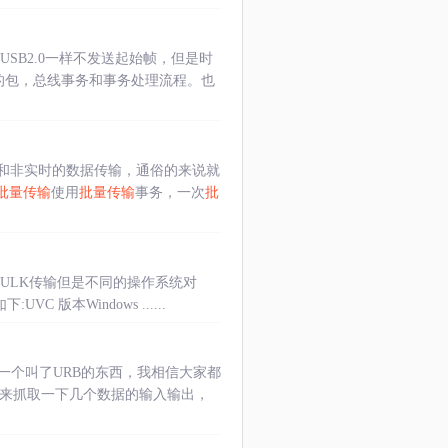
SB2.0一样不发送起始帧，但是时
的包，总线事务和事务处理流程。也
和非实时的数据传输，通俗的来说就
批量传输
使用
批量传输
事务，一次
批
BULK传输但是不同的操作系统对
版本Windows ......
有一个叫了URB的东西，我相信大家都
用来抓取一下几个数据的输入输出，