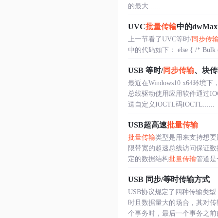
的最大......
UVC
批量传输
中的dwMaxVi
上一节看了UVC等时/
同步传
中的代码如下： else { /* Bulk endpoi
USB 等时/
同步传输
、块传
最近在Windows10 x6
总线驱动使用应用软件通过I
送自定义IOCTL码IOCTL......
USB超高速
批量传输
批量传输
类型是用来支持想要
限带宽的超速总线访问保证数
定的数据结构
批量传输
管道是
USB 同步/等时传输方式
USB协议规定了四种传输类
时且数据量大的场合，其对传
个事务时，最后一个事务之前的事