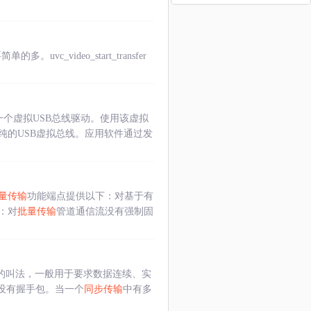
简单的多。uvc_video_start_transfer
是一个虚拟USB总线驱动。使用该虚拟
纯的USB虚拟总线。应用软件通过发
量传输
功能端点提供以下：对基于有
：对
批量传输
管道通信流没有强制固
”的叫法，一般用于要求数据连续、实
没有握手包。当一个
同步传输
中有多