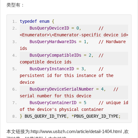
类型有：
typedef
enum
{
BusQueryDeviceID
=
0
,
// 
<Enumerator>\<Enumerator-specific device id>
BusQueryHardwareIDs
=
1
,
// Hardware 
ids
BusQueryCompatibleIDs
=
2
,
// 
compatible device ids
BusQueryInstanceID
=
3
,
// 
persistent id for this instance of the 
device
BusQueryDeviceSerialNumber
=
4
,
// 
serial number for this device
BusQueryContainerID
=
5
// unique id 
of the device's physical container
}
 BUS_QUERY_ID_TYPE
,
*
PBUS_QUERY_ID_TYPE
;
本文链接为:http://www.usbzh.com/article/detail-1404.html ,欢