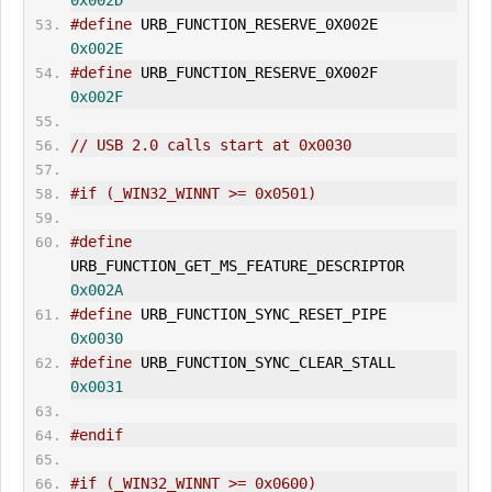
0x002D
#define
 URB_FUNCTION_RESERVE_0X002E     
0x002E
#define
 URB_FUNCTION_RESERVE_0X002F     
0x002F
// USB 2.0 calls start at 0x0030
#if (_WIN32_WINNT >= 0x0501)
#define
URB_FUNCTION_GET_MS_FEATURE_DESCRIPTOR       
0x002A
#define
 URB_FUNCTION_SYNC_RESET_PIPE   
0x0030
#define
 URB_FUNCTION_SYNC_CLEAR_
STALL
0x0031
#endif
#if (_WIN32_WINNT >= 0x0600)