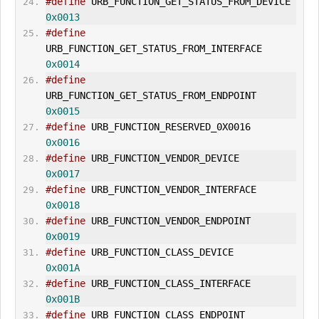
#define
 URB_FUNCTION_
GET_STATUS
_FROM_DEVIC
0x0013
#define
URB_FUNCTION_
GET_STATUS
_FROM_INTERFACE       
0x0014
#define
URB_FUNCTION_
GET_STATUS
_FROM_ENDPOINT        
0x0015
#define
 URB_FUNCTION_RESERVED_0X0016   
0x0016
#define
 URB_FUNCTION_VENDOR_DEVICE      
0x0017
#define
 URB_FUNCTION_VENDOR_INTERFACE 
0x0018
#define
 URB_FUNCTION_VENDOR_ENDPOINT   
0x0019
#define
 URB_FUNCTION_CLASS_DEVICE        
0x001A
#define
 URB_FUNCTION_CLASS_INTERFACE   
0x001B
#define
 URB_FUNCTION_CLASS_ENDPOINT     