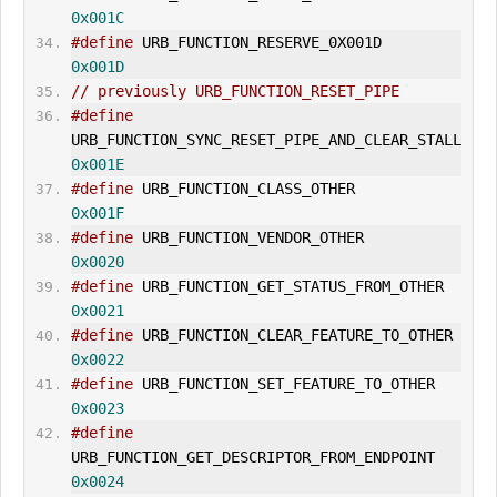
0x001C
#define
 URB_FUNCTION_RESERVE_0X001D     
0x001D
// previously URB_FUNCTION_RESET_PIPE
#define
URB_FUNCTION_SYNC_RESET_PIPE_AND_CLEAR_
STALL
0x001E
#define
 URB_FUNCTION_CLASS_OTHER          
0x001F
#define
 URB_FUNCTION_VENDOR_OTHER        
0x0020
#define
 URB_FUNCTION_GET_STATUS_
0x0021
#define
 URB_FUNCTION_CLEAR_FEA
0x0022
#define
 URB_FUNCTION_SET_FEATURE_
0x0023
#define
URB_FUNCTION_
GET_DESCRIPTOR
_FROM_ENDPOINT    
0x0024