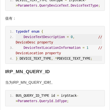
DEVICE_TEXT_TYPE textype 
=
 irpStack
-
>
Parameters
.
QueryDeviceText
.
DeviceTextType
;
值有：
typedef
enum
{
DeviceTextDescription
=
0
,
// 
DeviceDesc property
DeviceTextLocationInformation
=
1
// 
DeviceLocation property
}
 DEVICE_TEXT_TYPE
,
*
PDEVICE_TEXT_TYPE
;
IRP_MN_QUERY_ID
当为IRP_MN_QUERY_ID时。
BUS_QUERY_ID_TYPE id 
=
 irpStack
-
>
Parameters
.
QueryId
.
IdType
;