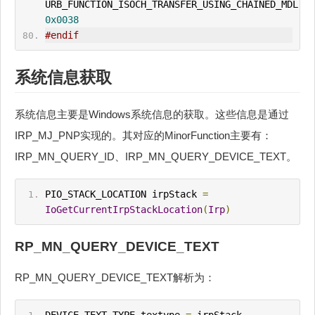
URB_FUNCTION_
0x0038
#endif
系统信息获取
系统信息主要是Windows系统信息的获取。这些信息是通过
IRP_MJ_PNP实现的。其对应的MinorFunction主要有：
IRP_MN_QUERY_ID、IRP_MN_QUERY_DEVICE_TEXT。
PIO_ST
ACK
_LOCATION irpStack 
=
IoGetCurrentIrpStackLocation
(
Irp
)
RP_MN_QUERY_DEVICE_TEXT
RP_MN_QUERY_DEVICE_TEXT解析为：