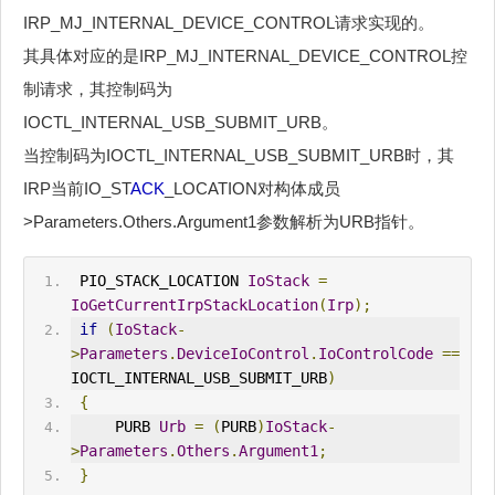
IRP_MJ_INTERNAL_DEVICE_CONTROL请求实现的。
其具体对应的是IRP_MJ_INTERNAL_DEVICE_CONTROL控
制请求，其控制码为
IOCTL_INTERNAL_USB_SUBMIT_URB。
当控制码为IOCTL_INTERNAL_USB_SUBMIT_URB时，其
IRP当前IO_ST
ACK
_LOCATION对构体成员
>Parameters.Others.Argument1参数解析为URB指针。
 PIO_ST
ACK
_LOCATION 
IoStack
=
IoGetCurrentIrpStackLocation
(
Irp
);
if
(
IoStack
-
>
Parameters
.
DeviceIoControl
.
IoControlCode
==
IOCTL_INTERNAL_USB_SUBMIT_URB
)
{
     PURB 
Urb
=
(
PURB
)
IoStack
-
>
Parameters
.
Others
.
Argument1
;
}