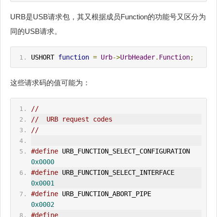
URB是USB请求包，其又根据成员Function的功能号又区分为
同的USB请求。
USHORT 
function
=
Urb
->
UrbHeader
.
Function
;
这些请求码的值可能为：
//
//  URB request codes
//
#define
 URB_FUNCTION_SELECT_CONFI
0x0000
#define
 URB_FUNCTION_SELECT_INTERFACE 
0x0001
#define
 URB_FUNCTION_ABORT_PIPE           
0x0002
#define