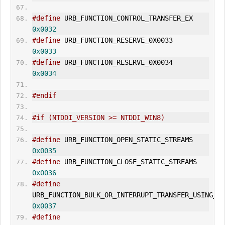
#define
 URB_FUNCTION_CONTROL_TRANSF
0x0032
#define
 URB_FUNCTION_RESERVE_0X0033     
0x0033
#define
 URB_FUNCTION_RESERVE_0X0034     
0x0034
#endif
#if (NTDDI_VERSION >= NTDDI_WIN8)
#define
 URB_FUNCTION_OPEN
0x0035
#define
 URB_FUNCTION_CL
0x0036
#define
URB_FUNCTION_BULK_OR_INT
ERR
0x0037
#define