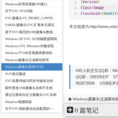
[
Version
]
Windows应用层视频API接口
Class
=
Image
关于UVC PTZ功能
ClassGuid
={
6bdd1f
UVC摄像头VS_PROBE_CONTROL和VS_COMMIT_CONTROL对应的数据结构定义
USBXU摄像头UVC扩展单元调试工具使用图解
本文链接为:http://www.usb
基于UVC规范的USB摄像头数据传输模式的总结
Windows XP UVC XU传输数据限制
Windows UVC IMoniker对象获取位置等属性的方法
Windows下USB音视频类驱动程序堆栈架构
Windows摄像头过滤驱动探究
Windows摄像头新类GUID
HID人机交互QQ群：564
YUV格式概述
QQ群：258159197 
UVC批量传输与同步传输各自的优缺点和适用领域
952873936 USB技术交
固件更改USB摄像头名称不生效
通过注册表自定义摄像头UVC名称
Windows摄像头过滤驱动
Windows视频框架
关于UVC相机驱动信息配置的一些总结
0 篇笔记