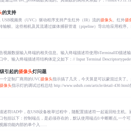
t uvc_probe函数实现的。其函数的调用关系如下：//linux/v5.11.11/source
头
的支持
本开始，USB视频类（UVC）驱动程序支持产生红外（IR）流的
摄像头
。红外
摄
输帧。这些相机及其流通过媒体捕获管道（pipeline）导出给应用程序。
频数据输入终端的相关信息。输入终端描述符使用bTerminalID描述输
述符结构体定义如下：// Input Terminal Descriptortypedef struc
e层级引起的
摄像头
灯问题
一个定制厂商用的UVC
摄像头
指示搞了几天，今天算是可以蒙混过关了。
摄像头
指示灯的调试过程总结 http://www.usbzh.com/article/detail
描述符IAD中，在USB设备枚举过程中，随配置描述符一起返回给主机。
口包括以下：控制端点，是必须存在的，默认使用端点0.中断断点,一个
功能内部的单个入......