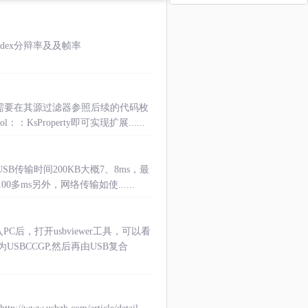
ndex分辩率及及帧率
，只需要在其源过滤器参照后续的代码枚
：KsProperty即可实现扩展......
+USB传输时间200KB大概7、8ms，最
ms另外，网络传输如使......
PC后，打开usbviewer工具，可以看
SBCCGP,然后再由USB复合