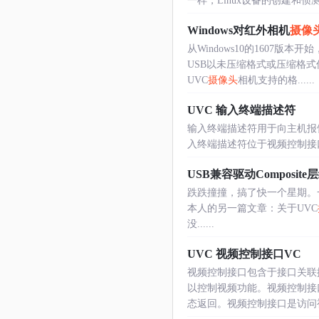
一样，Linux设备的创建和侦测是通过in
Windows对红外相机
摄像
从Windows10的1607版
USB以未压缩格式或压缩格式传
UVC
摄像头
相机支持的格......
UVC 输入终端描述符
输入终端描述符用于向主机报告视
入终端描述符位于视频控制接口中。输入终端描
USB兼容驱动Composit
跌跌撞撞，搞了快一个星期。
本人的另一篇文章：关于UVC
没......
UVC 视频控制接口VC
视频控制接口包含于接口关联
以控制视频功能。视频控制接
态返回。视频控制接口是访问视频