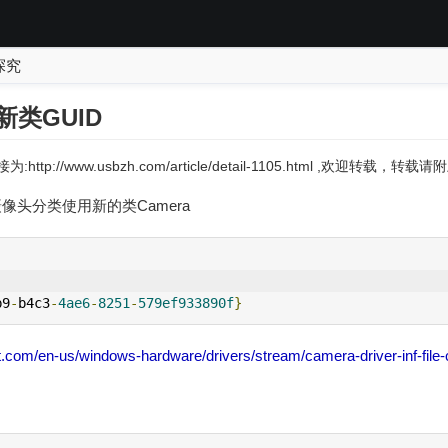
探究
新类GUID
:http://www.usbzh.com/article/detail-1105.html ,欢迎转载，
始，摄像头分类使用新的类Camera
b9
-
b4c3
-
4ae6
-
8251
-
579ef933890f
}
t.com/en-us/windows-hardware/drivers/stream/camera-driver-inf-file-