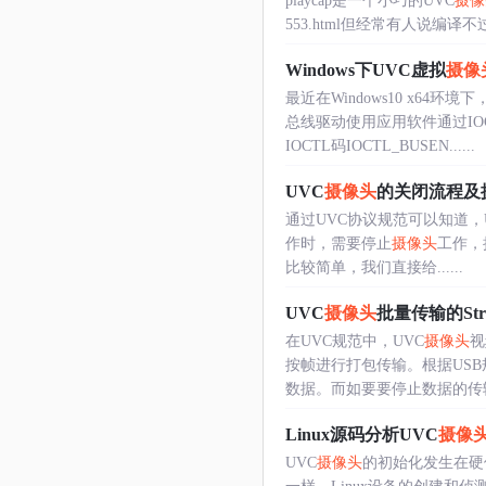
playcap是一个小巧的UVC
摄像
553.html但经常有人说编
Windows下UVC虚拟
摄像
最近在Windows10 x64环
总线驱动使用应用软件通过I
IOCTL码IOCTL_BUSEN......
UVC
摄像头
的关闭流程及
通过UVC协议规范可以知道，
作时，需要停止
摄像头
工作，
比较简单，我们直接给......
UVC
摄像头
批量传输的Stre
在UVC规范中，UVC
摄像头
视
按帧进行打包传输。根据US
数据。而如要要停止数据的传输，
Linux源码分析UVC
摄像
UVC
摄像头
的初始化发生在硬