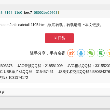
c6
-
810f
-
11d0
-
bec7
-
08002be2092f
}
zh.com/article/detail-1105.html ,欢迎转载，转载请附上本文链接。
￥打赏
随手分享，手有余香
808376 UAC音频QQ群：218581009 UVC相机QQ群：331552
STC-USB单片机QQ群：315457461 USB技术交流QQ群2:580684
流3:1031974172
探究