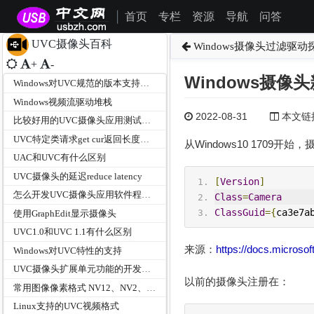
首页
专栏
资源
导航
问答
|
UVC摄像头百科
Windows摄像头过滤驱动
+
-
Windows摄像头
Windows对UVC规范的版本支持情况？
Windows视频流驱动堆栈
2022-08-31
本文链接为
比较好用的UVC摄像头应用测试工具有那些？
UVC特定类请求get cur返回长度是26或者是34的是什么？
从Windows10 1709开
UAC和UVC有什么区别
UVC摄像头的延迟reduce latency
[
Version
]
怎么开发UVC摄像头应用软件程序及使用请求接口API
Class
=
Camera
ClassGuid
={
ca3e7a
使用GraphEdit显示摄像头
UVC1.0和UVC 1.1有什么区别
来源：
https://docs.microsof
Windows对UVC特性的支持
UVC摄像头扩展单元功能的开发步骤是什么？
以前的摄像头注册在：
常用图像像素格式 NV12、NV2、I420、YV12、YUYV
Linux支持的UVC视频格式