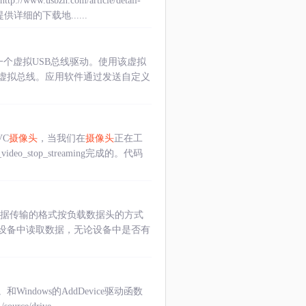
sbzh.com/article/detail-
细的下载地......
一个虚拟USB总线驱动。使用该虚拟
B虚拟总线。应用软件通过发送自定义
C
摄像头
，当我们在
摄像头
正在工
eo_stop_streaming完成的。代码
据传输的格式按负载数据头的方式
设备中读取数据，无论设备中是否有
indows的AddDevice驱动函数