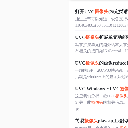
打开UVC
摄像头
(特定类
通过上节可以知道，设备支持4种的
11640x480x(30,15,10)121280x72
UVC
摄像头
扩展单元功能
写在扩展单元的题外话本人在开
举相关的接口如IKsControl，I
UVC
摄像头
的延迟reduce l
一般的ISP，200W30帧来说，s
后就是windows上的显示延
UVC Windows下UVC
摄
这里我们分析一款UVC
摄像头
到关于此
摄像头
的相关信息。
设......
简易
摄像头
playcap工