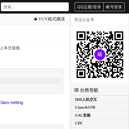
QQ注册/登录
帐号登录
YUV格式概述
关注公众号
转载请附上本文链接。
分类导航
HID人机交互
class-setting
Linux&USB
UAC音频
CDC