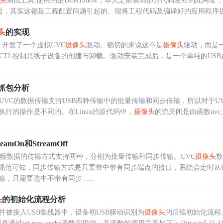
头
测试工具,使用的是DirectShow，本人之前装饰部分代码发布到此网址：http://www.u
译不过，其实这都是工程配置问题引起的。现将工程代码及编译好的应用程序提供详
头
的实现
境下，开发了一个虚拟UVC
摄像头
驱动。确切的来说这不是
摄像头
驱动，而是
OCTL控制总线子设备的创建与卸载。驱动安装完成后，是一个单纯的US
抓包分析
UVC的数据传输支持USB四种传输中的批量传输和同步传输，所以对于UV
执行的操作是不同的。在Linux的源代码中，
摄像头
的流关闭是由函数uvc_vid
amOn和StreamOff
频数据的传输方式支持两种，分别为批量传输和同步传输。UVC
摄像头
数
B规范可知，同步传输方式是只要带中带有同步端点的接口，系统会定时从
只需要选中不带有同步......
头
的初始化流程分析
件被接入USB集线器中，设备初USB驱动识别为
摄像头
的后续初始化流程。和W