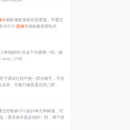
/drive......
像头
相机捕捉场景的亮度值，并通过
红外UVC
摄像头
相机帧类型红外
入终端的ID,且这个ID是惟一的。输
t _USB......
关于调试过程中的一部分细节，可见
-430.html在这里，可能只能算是总结二吧，
通过控制各UVC拓扑单元和终端，可
可选（某些条件是必须的）的，用于状