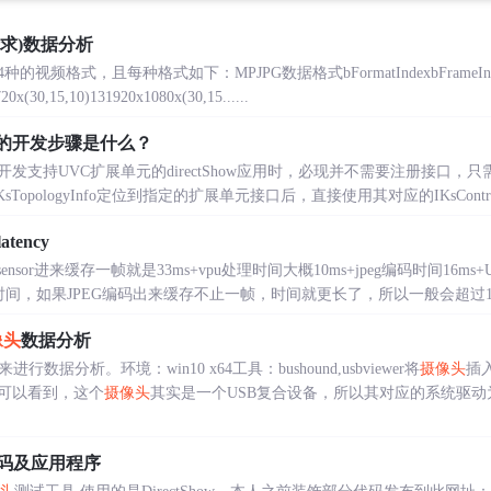
请求)数据分析
视频格式，且每种格式如下：MPJPG数据格式bFormatIndexbFrameI
0x(30,15,10)131920x1080x(30,15......
的开发步骤是什么？
发支持UVC扩展单元的directShow应用时，必现并不需要注册接口
KsTopologyInfo定位到指定的扩展单元接口后，直接使用其对应的IKsControl：
atency
ensor进来缓存一帧就是33ms+vpu处理时间大概10ms+jpeg编码时间16ms
迟时间，如果JPEG编码出来缓存不止一帧，时间就更长了，所以一般会超过100多
像头
数据分析
来进行数据分析。环境：win10 x64工具：bushound,usbviewer将
摄像头
插入
可以看到，这个
摄像头
其实是一个USB复合设备，所以其对应的系统驱动为U
程代码及应用程序