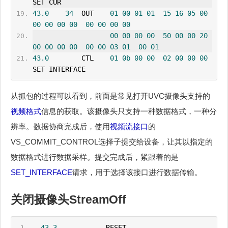
SET CUR       
43.0
34
OUT
01
00
01
01
15
16
05
00
00
00
00
00
00
00
00
00
00
00
00
00
50
00
00
20
00
00
00
00
00
00
03
01
00
01
43.0
        CTL    
01
0b
00
00
02
00
00
00
SET INTERFACE
从抓包的过程可以看到，前面是常见打开UVC摄像头支持的
视频格式
信息的获取。该摄像头只支持一种数据格式，一种分
辨率。数据协商完成后，使用
视频流接口
的
VS_COMMIT_CONTROL选择子提交给设备，让其以指定的
数据格式进行数据采样。提交完成后，紧跟着的是
SET_INTERFACE
请求，用于选择该接口进行数据传输。
关闭摄像头StreamOff
43.3
            RESET   