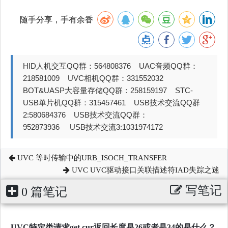
随手分享，手有余香
HID人机交互QQ群：564808376 UAC音频QQ群：
218581009 UVC相机QQ群：331552032
BOT&UASP大容量存储QQ群：258159197 STC-
USB单片机QQ群：315457461 USB技术交流QQ群
2:580684376 USB技术交流QQ群：
952873936 USB技术交流3:1031974172
UVC 等时传输中的URB_ISOCH_TRANSFER
UVC UVC驱动接口关联描述符IAD失踪之迷
写笔记
0 篇笔记
UVC特定类请求get cur返回长度是26或者是34的是什么？