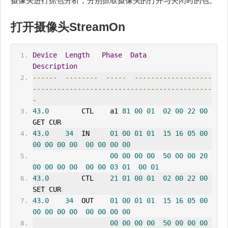
摄像头进行抓包分析，分别抓取摄像头的打开与关闭时的包。
打开摄像头StreamOn
Device
Length
Phase
Data
Description
------
--------
-----
-------------------
--------------------------------------------
-
43.0
        CTL    a1 
81
00
01
02
00
22
00
GET CUR       
43.0
34
  IN     
01
00
01
01
15
16
05
00
00
00
00
00
00
00
00
00
00
00
00
00
50
00
00
20
00
00
00
00
00
00
03
01
00
01
43.0
        CTL    
21
01
00
01
02
00
22
00
SET CUR       
43.0
34
OUT
01
00
01
01
15
16
05
00
00
00
00
00
00
00
00
00
00
00
00
00
50
00
00
00