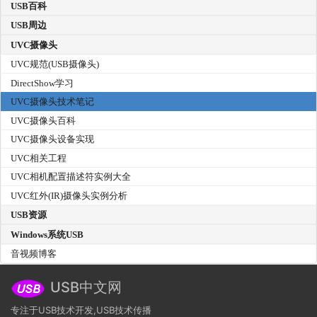
USB百科
USB周边
UVC摄像头
UVC规范(USB摄像头)
DirectShow学习
UVC摄像头技术笔记
UVC摄像头百科
UVC摄像头设备实现
UVC相关工程
UVC相机配置描述符实例大全
UVC红外(IR)摄像头实例分析
USB资源
Windows系统USB
音视频博客
USB中文网
专注于USB技术开发,USB技术传播