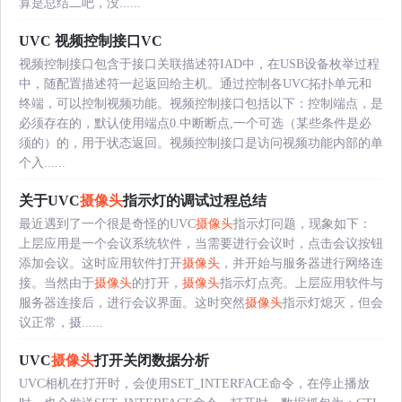
算是总结二吧，没......
UVC 视频控制接口VC
视频控制接口包含于接口关联描述符IAD中，在USB设备枚举过程
中，随配置描述符一起返回给主机。通过控制各UVC拓扑单元和
终端，可以控制视频功能。视频控制接口包括以下：控制端点，是
必须存在的，默认使用端点0.中断断点,一个可选（某些条件是必
须的）的，用于状态返回。视频控制接口是访问视频功能内部的单
个入......
关于UVC
摄像头
指示灯的调试过程总结
最近遇到了一个很是奇怪的UVC
摄像头
指示灯问题，现象如下：
上层应用是一个会议系统软件，当需要进行会议时，点击会议按钮
添加会议。这时应用软件打开
摄像头
，并开始与服务器进行网络连
接。当然由于
摄像头
的打开，
摄像头
指示灯点亮。上层应用软件与
服务器连接后，进行会议界面。这时突然
摄像头
指示灯熄灭，但会
议正常，摄......
UVC
摄像头
打开关闭数据分析
UVC相机在打开时，会使用SET_INTERFACE命令，在停止播放