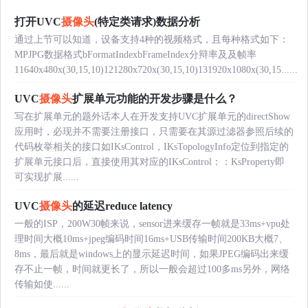
打开UVC
摄像头
(特定类请求)数据分析
通过上节可以知道，设备支持4种的视频格式，且每种格式如下：
MPJPG数据格式bFormatIndexbFrameIndex分辩率及及帧率
11640x480x(30,15,10)121280x720x(30,15,10)131920x1080x(30,15......
UVC
摄像头
扩展单元功能的开发步骤是什么？
写在扩展单元的题外话本人在开发支持UVC扩展单元的directShow
应用时，必现并不需要注册接口，只需要在其源过滤器参照后续的
代码枚举相关的接口如IKsControl，IKsTopologyInfo定位到指定的
扩展单元接口后，直接使用其对应的IKsControl：：KsProperty即
可实现扩展......
UVC
摄像头
的延迟reduce latency
一般的ISP，200W30帧来说，sensor进来缓存一帧就是33ms+vpu处
理时间大概10ms+jpeg编码时间16ms+USB传输时间200KB大概7、
8ms，最后就是windows上的显示延迟时间，如果JPEG编码出来缓
存不止一帧，时间就更长了，所以一般会超过100多ms另外，网络
传输如使......