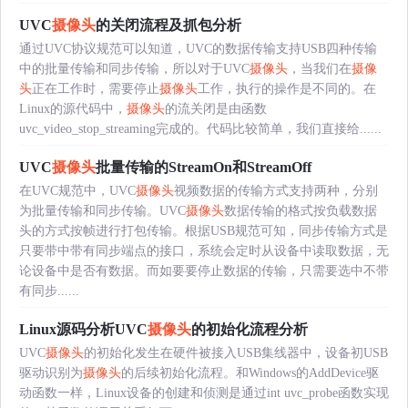
UVC
摄像头
的关闭流程及抓包分析
通过UVC协议规范可以知道，UVC的数据传输支持USB四种传输
中的批量传输和同步传输，所以对于UVC
摄像头
，当我们在
摄像
头
正在工作时，需要停止
摄像头
工作，执行的操作是不同的。在
Linux的源代码中，
摄像头
的流关闭是由函数
uvc_video_stop_streaming完成的。代码比较简单，我们直接给......
UVC
摄像头
批量传输的StreamOn和StreamOff
在UVC规范中，UVC
摄像头
视频数据的传输方式支持两种，分别
为批量传输和同步传输。UVC
摄像头
数据传输的格式按负载数据
头的方式按帧进行打包传输。根据USB规范可知，同步传输方式是
只要带中带有同步端点的接口，系统会定时从设备中读取数据，无
论设备中是否有数据。而如要要停止数据的传输，只需要选中不带
有同步......
Linux源码分析UVC
摄像头
的初始化流程分析
UVC
摄像头
的初始化发生在硬件被接入USB集线器中，设备初USB
驱动识别为
摄像头
的后续初始化流程。和Windows的AddDevice驱
动函数一样，Linux设备的创建和侦测是通过int uvc_probe函数实现