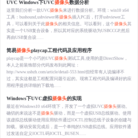
UVC Windows下UVC
摄像头
数据分析
这里我们分析一款UVC
摄像头
来进行数据分析。环境：win10 x64
工具：bushound,usbviewer将
摄像头
插入PC后，打开usbviewer工
具，可以看到关于此
摄像头
的相关信息。可以看到，这个
摄像头
其
实是一个USB复合设备，所以其对应的系统驱动为USBCCGP,然后
再由USB复合设......
简易
摄像头
playcap工程代码及应用程序
playcap是一个小巧的UVC
摄像头
测试工具,使用的是DirectShow，
本人之前装饰部分代码发布到此网址：
http://www.usbzh.com/article/detail-553.html但经常有人说编译不
过，其实这都是工程配置问题引起的。现将工程代码及编译好的应
用程序提供详细的下载地......
Windows下UVC虚拟
摄像头
的实现
最近在Windows10 x64环境下，开发了一个虚拟UVC
摄像头
驱动。
确切的来说这不是
摄像头
驱动，而是一个虚拟USB总线驱动。使用
该虚拟总线驱动使用应用软件通过IOCTL控制总线子设备的创建与
卸载。驱动安装完成后，是一个单纯的USB虚拟总线。应用软件通
过发送自定义IOCTL码IOCTL_BUSEN......