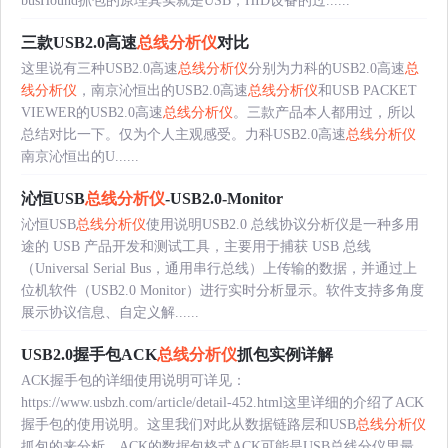
busHound抓包的原理其实就是USB，HID设备的过......
三款USB2.0高速
总线分析仪
对比
这里说有三种USB2.0高速
总线分析仪
分别为力科的USB2.0高速
总
线分析仪
，南京沁恒出的USB2.0高速
总线分析仪
和USB PACKET
VIEWER的USB2.0高速
总线分析仪
。三款产品本人都用过，所以
总结对比一下。仅为个人主观感受。力科USB2.0高速
总线分析仪
南京沁恒出的U......
沁恒USB
总线分析仪
-USB2.0-Monitor
沁恒USB
总线分析仪
使用说明USB2.0 总线协议分析仪是一种多用
途的 USB 产品开发和测试工具，主要用于捕获 USB 总线
（Universal Serial Bus，通用串行总线）上传输的数据，并通过上
位机软件（USB2.0 Monitor）进行实时分析显示。软件支持多角度
展示协议信息、自定义解......
USB2.0握手包ACK
总线分析仪
抓包实例详解
ACK握手包的详细使用说明可详见：
https://www.usbzh.com/article/detail-452.html这里详细的介绍了ACK
握手包的使用说明。这里我们对此从数据链路层和USB
总线分析仪
抓包的来分析。ACK的数据包格式ACK可能是USB总线分仪里最