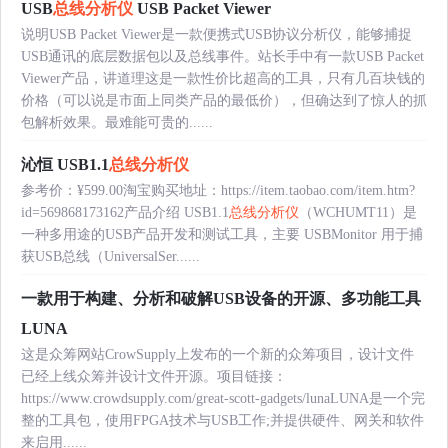
USB
总线分析仪
USB Packet Viewer
说明USB Packet Viewer是一款便携式USB协议分析仪，能够捕捉
USB通讯的底层数据包以及总线事件。站长手中有一款USB Packet
Viewer产品，讲道理这是一款性价比超高的工具，只有几百块钱的
价格（可以说是市面上同类产品的最低价），但确达到了惊人的抓
包解析效果。最难能可贵的......
沁恒 USB1.1
总线分析仪
参考价：¥599.00淘宝购买地址：https://item.taobao.com/item.htm?
id=569868173162产品介绍 USB1.1
总线分析仪
（WCHUMT11）是
一种多用途的USB产品开发和测试工具，主要 USBMonitor 用于捕
获USB总线（UniversalSer......
一款用于构建、分析和破解USB设备的开源、多功能工具
LUNA
这是众筹网站CrowSupply上发布的一个新的众筹项目，设计文件
已经上线众筹并设计文件开源。项目链接：
https://www.crowdsupply.com/great-scott-gadgets/lunaLUNA是一个完
整的工具包，使用FPGA技术与USB工作;并提供硬件、网关和软件
来启用......