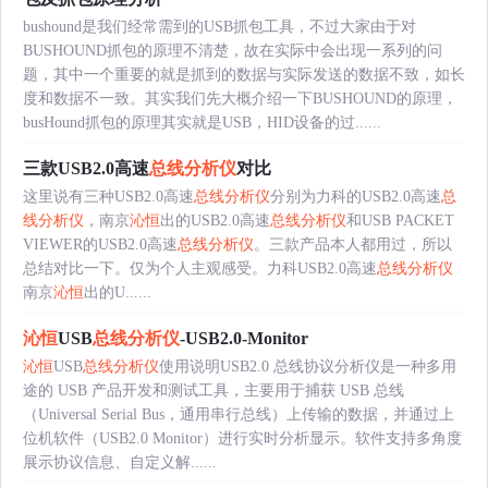
bushound是我们经常需到的USB抓包工具，不过大家由于对
BUSHOUND抓包的原理不清楚，故在实际中会出现一系列的问
题，其中一个重要的就是抓到的数据与实际发送的数据不致，如长
度和数据不一致。其实我们先大概介绍一下BUSHOUND的原理，
busHound抓包的原理其实就是USB，HID设备的过......
三款USB2.0高速
总线分析仪
对比
这里说有三种USB2.0高速
总线分析仪
分别为力科的USB2.0高速
总
线分析仪
，南京
沁恒
出的USB2.0高速
总线分析仪
和USB PACKET
VIEWER的USB2.0高速
总线分析仪
。三款产品本人都用过，所以
总结对比一下。仅为个人主观感受。力科USB2.0高速
总线分析仪
南京
沁恒
出的U......
沁恒
USB
总线分析仪
-USB2.0-Monitor
沁恒
USB
总线分析仪
使用说明USB2.0 总线协议分析仪是一种多用
途的 USB 产品开发和测试工具，主要用于捕获 USB 总线
（Universal Serial Bus，通用串行总线）上传输的数据，并通过上
位机软件（USB2.0 Monitor）进行实时分析显示。软件支持多角度
展示协议信息、自定义解......