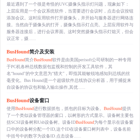
最近遇到了一个很是奇怪的UVC摄像头指示灯问题，现象如下：
上层应用是一个会议系统软件，当需要进行会议时，点击会议按钮
添加会议。这时应用软件打开摄像头，并开始与服务器进行网络连
接。当然由于摄像头的打开，摄像头指示灯点亮。上层应用软件与
服务器连接后，进行会议界面。这时突然摄像头指示灯熄灭，但会
议正常，摄......
BusHound
简介及安装
BusHound
简介
BusHound
软件是由美国perisoft公司研制的一种专用
于PC机各种总线数据包监视和控制的开发工具软件，其
名“hound”的中文意思为“猎犬”，即指其能敏锐地感知到总线的丝
毫变化。Bus Hound是一个超级软件总线协议分析器，用于捕捉来
自设备的协议包和输入输出操作,其优......
BusHound
设备窗口
使用
BusHound
进行数据抓包，抓包的目标为设备。
BusHound
提供
了一个类似设备管理器的窗口，以树形的方式显示。设备树主要包
括SCSI设备树和Usb设备树。设备ID
BusHound
为每个显示在设备窗
口中的设备树分配一个ID,这个ID在设备窗口树列表中，设备名前
中括号中的数字为设备ID.点击设备......