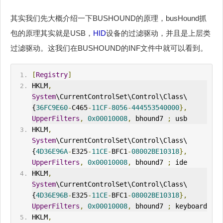
其实我们先大概介绍一下BUSHOUND的原理，busHound抓
包的原理其实就是USB，
HID
设备的过滤驱动，并且是上层类
过滤驱动。这我们在BUSHOUND的INF文件中就可以看到。
[
Registry
]
HKLM
,
System
\CurrentControlSet\Control\Class\
{
36FC9E60
-
C465
-
11CF
-
8056
-
444553540000
},
UpperFilters
,
0x00010008
,
 bhound7 
;
 usb
HKLM
,
System
\CurrentControlSet\Control\Class\
{
4D36E96A
-
E325
-
11CE
-
BFC1
-
08002BE10318
},
UpperFilters
,
0x00010008
,
 bhound7 
;
 ide
HKLM
,
System
\CurrentControlSet\Control\Class\
{
4D36E96B
-
E325
-
11CE
-
BFC1
-
08002BE10318
},
UpperFilters
,
0x00010008
,
 bhound7 
;
 keyboard
HKLM
,