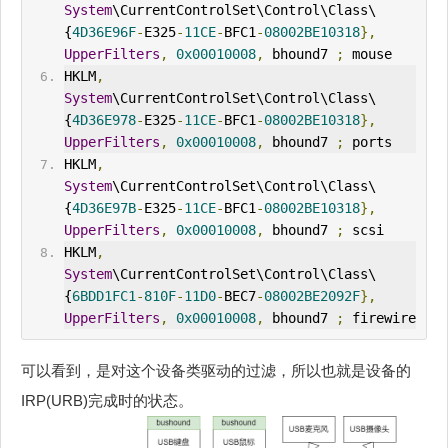
System
\CurrentControlSet\Control\Class\
{
4D36E96F
-
E325
-
11CE
-
BFC1
-
08002BE10318
},
UpperFilters
,
0x00010008
,
 bhound7 
;
 mouse
HKLM
,
System
\CurrentControlSet\Control\Class\
{
4D36E978
-
E325
-
11CE
-
BFC1
-
08002BE10318
},
UpperFilters
,
0x00010008
,
 bhound7 
;
 ports
HKLM
,
System
\CurrentControlSet\Control\Class\
{
4D36E97B
-
E325
-
11CE
-
BFC1
-
08002BE10318
},
UpperFilters
,
0x00010008
,
 bhound7 
;
 scsi
HKLM
,
System
\CurrentControlSet\Control\Class\
{
6BDD1FC1
-
810F
-
11D0
-
BEC7
-
08002BE2092F
},
UpperFilters
,
0x00010008
,
 bhound7 
;
 firewire
可以看到，是对这个设备类驱动的过滤，所以也就是设备的
IRP(URB)完成时的状态。