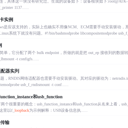
这一块没有研究过。生成的设备如下：设备模块如下:root@ATK-IMX6U:/lib
rinter 1137......
网卡实例
ndows是应该支持的，实际上也确实不用像NCM、ECM需要手动安装驱动
没有问题。#!/bin/bashmodprobe libcompositemodprobe usb_f_ee
例
功能简单，它分配了两个 bulk endpoint，所做的就是把 out_ep 接收到的数据转发到 in
bmount -t configfs......
适配器实列
RNDIS网络适配器也需要手动安装驱动。其对应的驱动为：netrndis.infr
temodprobe usb_f_rndismount -t conf......
ction_instance和usb_function
两个很重要的概念：usb_function_instance和usb_function从名来上看，usb_func
里以f_
loopback
为示例解释：USB设备信息执......
量传输