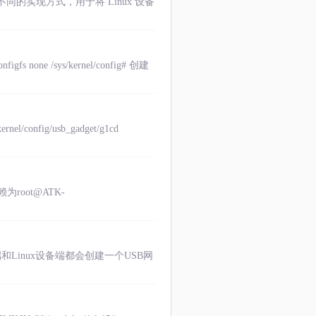
） 是两种不同的实现方式，用于将 Linux 设备
figfs none /sys/kernel/config# 创建
kernel/config/usb_gadget/g1cd
root@ATK-
端和Linux设备端都会创建一个USB网