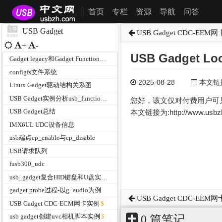
首页
专栏
资源
导航
问答
|
USB Gadget
USB Gadget CDC-EEM
+
-
USB Gadget L
Gadget legacy和Gadget Function的区别
configfs文件系统
2025-08-28
本文链接为
Linux Gadget驱动结构关系图
USB Gadget实例分析usb_function_instance和usb_function
您好，该文仅对付费用户可
USB Gadget总结
本文链接为:http://www.usb
IMX6UL UDC设备信息
usb端点ep_enable与ep_disable
USB请求队列
fusb300_udc
usb_gadget复合HID键盘和U盘实例
gadget probe过程-以g_audio为例
USB Gadget CDC-EEM
USB Gadget CDC-ECM网卡实例
usb gadget创建uvc相机脚本实例
0 篇笔记