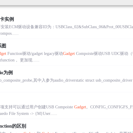
网卡实例
动设备兼容ID为：USBClass_02&SubClass_06&Prot_00USBClass_0
mpos......
系图
dget
Function驱动/gadget legacy驱动
Gadget
Compoiste驱动USB UDC驱动（USB
function， 更加现......
dio为例
ite_probe,其中入参为audio_driverstatic struct usb_composite_driver audi
置项支持可以通过用户创建USB Compoiste
Gadget
。CONFIG_CONFIG
uedo File System -> {M}User......
nction的区别