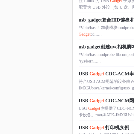
在 Linux 的 USB
Gadget
子系统
配置为 USB 外设（如 U 
usb_gadget复合HID键
#!/bin/bash# 加载模块modprobe li
Gadget
cd......
usb gadget创建uvc相机
#!/bin/bashmodprobe libcomposi
/sys/kern......
USB
Gadget
CDC-ACM
符合USB ACM规范的设备由Window
IMX6U:/sys/kernel/config/usb_g
USB
Gadget
CDC-NCM
USG
Gadget
也提供了CDC-N
卡设备。root@ATK-IMX6U:/lib/modu
USB
Gadget
打印机实例