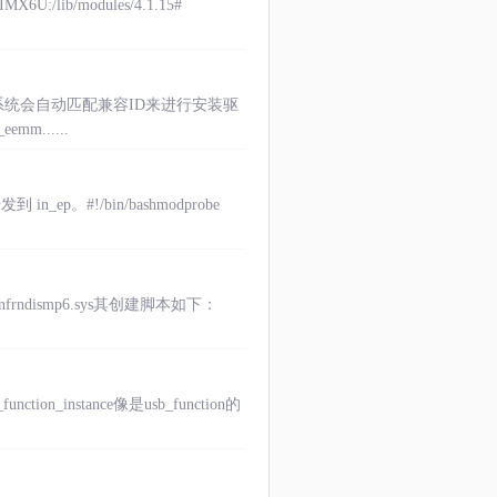
/modules/4.1.15#
，系统会自动匹配兼容ID来进行安装驱
mm......
_ep。#!/bin/bashmodprobe
ndismp6.sys其创建脚本如下：
tion_instance像是usb_function的