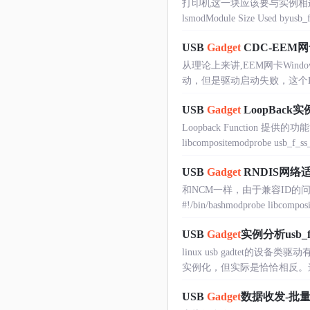
打印机这一块应该要与实例相连，具体
lsmodModule Size Used byusb_f_p
USB
Gadget
CDC-EEM
从理论上来讲,EEM网卡Wi
动，但是驱动启动失败，这个Linux系统下就
USB
Gadget
LoopBack实
Loopback Function 提供的
libcompositemodprobe usb_f_ss_l
USB
Gadget
RNDIS网络
和NCM一样，由于兼容ID的问题，
#!/bin/bashmodprobe libcomposi
USB
Gadget
实例分析usb_fun
linux usb gadtet的设备类驱动有
实例化，但实际是恰恰相反。这
USB
Gadget
数据收发-批