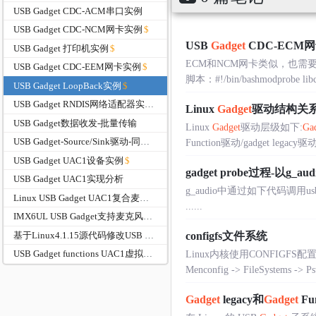
USB Gadget CDC-ACM串口实例
USB Gadget CDC-NCM网卡实例
USB
Gadget
CDC-ECM
USB Gadget 打印机实例
ECM和NCM网卡类似，也需要安装ECM驱
USB Gadget CDC-EEM网卡实例
脚本：#!/bin/bashmodprobe libco
USB Gadget LoopBack实例
USB Gadget RNDIS网络适配器实列
Linux
Gadget
驱动结构关
USB Gadget数据收发-批量传输
Linux
Gadget
驱动层级如下:
Ga
USB Gadget-Source/Sink驱动-同步传输实例
Function驱动/gadget legacy驱动
USB Gadget UAC1设备实例
gadget probe过程-以g_au
USB Gadget UAC1实现分析
g_audio中通过如下代码调用usb_compos
Linux USB Gadget UAC1复合麦克风扬声器
......
IMX6UL USB Gadget支持麦克风扬声器f_uac1.c源代码
基于Linux4.1.15源代码修改USB Gadget同时支持麦克风和扬声器
configfs文件系统
USB Gadget functions UAC1虚拟声卡g_audio_setup
Linux内核使用CONFIGFS配
Menconfig -> FileSystems -> Ps
Gadget
legacy和
Gadget
Fu