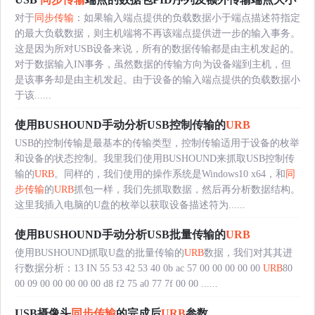
对于
同步传输
：如果输入端点提供的负载数据小于端点描述符指定
的最大负载数据，则主机端将不再该端点提供进一步的输入事务。
这是因为所对USB设备来说，所有的数据传输都是由主机发起的。
对于数据输入IN事务，虽然数据的传输方向为设备端到主机，但
是该事务却是由主机发起。由于设备的输入端点提供的负载数据小
于该......
使用BUSHOUND手动分析USB控制传输的
URB
USB的控制传输是最基本的传输类型，控制传输适用于设备的枚举
和设备的状态控制。我里我们使用BUSHOUND来抓取USB控制传
输的
URB
。同样的，我们使用的操作系统是Windows10 x64，和
同
步传输
的
URB
抓包一样，我们先抓取数据，然后再分析数据结构。
这里我插入电脑的U盘的枚举以获取设备描述符为......
使用BUSHOUND手动分析USB批量传输的
URB
使用BUSHOUND抓取U盘的批量传输的
URB
数据，我们对其其进
行数据分析：13 IN 55 53 42 53 40 0b ac 57 00 00 00 00 00
URB
80
00 09 00 00 00 00 00 d8 f2 75 a0 77 7f 00 00 ......
USB摄像头
同步传输
的完成后
URB
参数