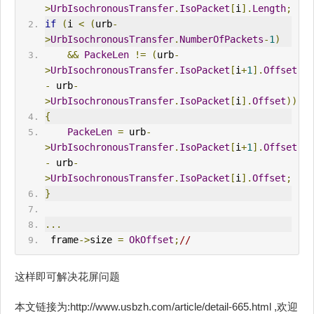
>
UrbIsochronousTransfer
.
IsoPacket
[
i
].
Length
;
if
(
i 
<
(
urb
-
>
UrbIsochronousTransfer
.
NumberOfPackets
-
1
)
&&
PackeLen
!=
(
urb
-
>
UrbIsochronousTransfer
.
IsoPacket
[
i
+
1
].
Offset
-
 urb
-
>
UrbIsochronousTransfer
.
IsoPacket
[
i
].
Offset
))
{
PackeLen
=
 urb
-
>
UrbIsochronousTransfer
.
IsoPacket
[
i
+
1
].
Offset
-
 urb
-
>
UrbIsochronousTransfer
.
IsoPacket
[
i
].
Offset
;
}
...
 frame
->
size 
=
OkOffset
;
//
这样即可解决花屏问题
本文链接为:http://www.usbzh.com/article/detail-665.html ,欢迎