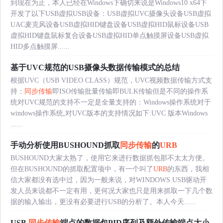
到现在为止，本人已经在Windows下确切来说是Windows10 x64下
开发了以下USB虚拟USB设备：USB虚拟UVC摄像头设备USB虚拟
UAC麦克风设备USB虚拟HID键盘设备USB虚拟HID鼠标设备USB
虚拟HID键盘鼠标复合设备USB虚拟HID单点触摸屏设备USB虚拟
HID多点触摸屏......
基于UVC规范的USB摄像头数据传输模式的总结
根据UVC（USB VIDEO CLASS）规范，UVC视频数据传输方式支
持：
同步传输
即ISO传输批量传输即BULK传输但是不同的操作系
统对UVC规范的支持不一定是全量支持的：Windows操作系统对于
windows操作系统,对UVC版本的支持情况如下:UVC 版本Windows
......
手动分析使用BUSHOUND抓取
同步传输
的
URB
BUSHOUND大家太熟了，使用它来进行数据抓包那不太太方便。
但在BUSHOUND的抓取配置项中，有一个叫了
URB
的东西，我相
信大家都没有选中过，因为一般来说，对WINDOWS USB驱动开
发人员来说都不一定有用，更何况大家也只是用来抓取一下几个数
据的输入输出，更没有必要进行USB的分析了。本人今天......
USB
同步传输
端点的数据包PID序列及额外传输端点大小