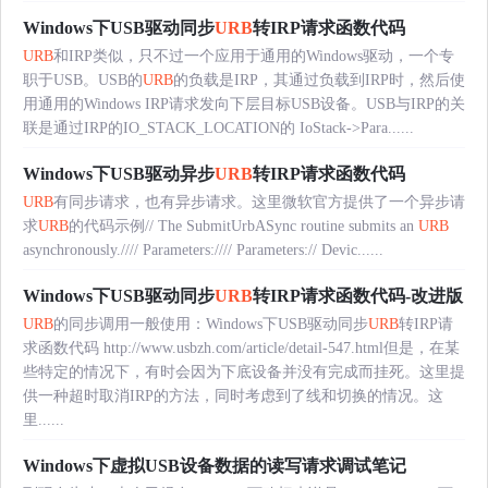
Windows下USB驱动同步
URB
转IRP请求函数代码
URB
和IRP类似，只不过一个应用于通用的Windows驱动，一个专
职于USB。USB的
URB
的负载是IRP，其通过负载到IRP时，然后使
用通用的Windows IRP请求发向下层目标USB设备。USB与IRP的关
联是通过IRP的IO_STACK_LOCATION的 IoStack->Para......
Windows下USB驱动异步
URB
转IRP请求函数代码
URB
有同步请求，也有异步请求。这里微软官方提供了一个异步请
求
URB
的代码示例// The SubmitUrbASync routine submits an
URB
asynchronously.//// Parameters://// Parameters:// Devic......
Windows下USB驱动同步
URB
转IRP请求函数代码-改进版
URB
的同步调用一般使用：Windows下USB驱动同步
URB
转IRP请
求函数代码 http://www.usbzh.com/article/detail-547.html但是，在某
些特定的情况下，有时会因为下底设备并没有完成而挂死。这里提
供一种超时取消IRP的方法，同时考虑到了线和切换的情况。这
里......
Windows下虚拟USB设备数据的读写请求调试笔记