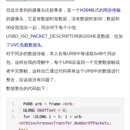
但这次拿到的摄像头比较事多，是一个
H264
格式的
同步传输
的摄像头，它是有数据时发数据，没有数据时发00，数据和
00全部混在一起，同步对于每个小包
USBD_ISO_P
ACK
ET_DESCRIPTOR的1024长度数据，也加
了
UVC
负载数据头
。
对于同步的数据传输，本人在每URB中每读取0x80个同步
包。这样在我的理解中，每个URB应返回一个完整数据帧或
者半完整帧，这样自己通过代码再将这个URB中的数据进行
整合，应该就没有问题了。
数据整合的代码如下：
  PURB urb 
=
 frame
->
Urb
;
  ULONG 
OkOffset
=
0
;
for
(
ULONG i 
=
0
;
 i 
<
 urb
-
>
UrbIsochronousTransfer
.
NumberOfPackets
;
i
++)