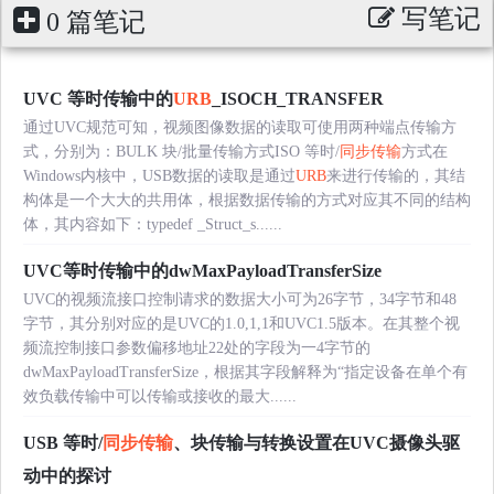
写笔记
0 篇笔记
UVC 等时传输中的
URB
_ISOCH_TRANSFER
通过UVC规范可知，视频图像数据的读取可使用两种端点传输方
式，分别为：BULK 块/批量传输方式ISO 等时/
同步传输
方式在
Windows内核中，USB数据的读取是通过
URB
来进行传输的，其结
构体是一个大大的共用体，根据数据传输的方式对应其不同的结构
体，其内容如下：typedef _Struct_s......
UVC等时传输中的dwMaxPayloadTransferSize
UVC的视频流接口控制请求的数据大小可为26字节，34字节和48
字节，其分别对应的是UVC的1.0,1,1和UVC1.5版本。在其整个视
频流控制接口参数偏移地址22处的字段为一4字节的
dwMaxPayloadTransferSize，根据其字段解释为“指定设备在单个有
效负载传输中可以传输或接收的最大......
USB 等时/
同步传输
、块传输与转换设置在UVC摄像头驱
动中的探讨