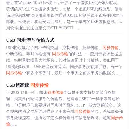
最近在Windows10 x64环境下，开发了一个虚拟UVC摄像头驱动。
确切的来说这不是摄像头驱动，而是一个虚拟USB总线驱动。使用
该虚拟总线驱动使用应用软件通过IOCTL控制总线子设备的创建与
卸载。框架设计驱动安装完成后，是一个单纯的USB虚拟总线。应
用软件通过发送自定义IOCTL码IOCTL......
USB 同步/等时传输方式
USB协议规定了四种传输类型：控制传输、批量传输、
同步传输
、
中断传输。等时传输也有“
同步传输
”的叫法，一般用于要求数据连
续、实时且数据量大的场合，其对传输延时十分敏感，类似用于
USB摄像设备，USB语音设备等等。同步事务没有握手包。当一个
同步传输
中有多个事务时，最后一个事务之前的事务的数据长......
USB超高速
同步传输
正如USB2.0一样，超速
同步传输
类型是用来支持想要能容忍错
误，周期性的轮询服务的传输流。超速跟USB2.0一样不发送起始
帧，但是时序信息要通过同步时间戳包（ITP）被发送给设备。这
个规格的协议层章详细描述了用来完成
同步传输
的包，总线事务和
事务处理流程。也描述了怎么样传送时序信息给设备。超速
同步传
输
......