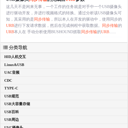
这几天不是闲来无事，一个工作的任务就是对手中一个USB摄像头
进行驱动开发，并进行视频格式的转换。通过分析该USB摄像头可
知，其采用的是
同步传输
，所以本人在开发的驱动中，使用同步的
URB
进行下发请求数据，然后在完成例程中获取数据。
同步传输
的
URB
本人在 手动分析使用BUSHOUND抓取
同步传输
的
URB
......
分类导航
HID人机交互
Linux&USB
UAC音频
CDC
TYPE-C
USB规范
USB大容量存储
USB百科
USB周边
UVC摄像头