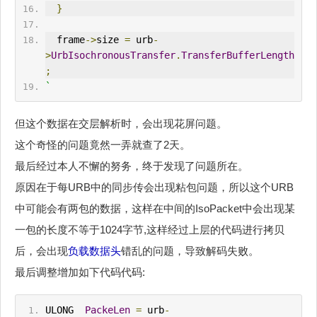
}
  frame
->
size 
=
 urb
-
>
UrbIsochronousTransfer
.
TransferBufferLength
;
`
但这个数据在交层解析时，会出现花屏问题。
这个奇怪的问题竟然一弄就查了2天。
最后经过本人不懈的努务，终于发现了问题所在。
原因在于每URB中的同步传会出现粘包问题，所以这个URB
中可能会有两包的数据，这样在中间的IsoPacket中会出现某
一包的长度不等于1024字节,这样经过上层的代码进行拷贝
后，会出现
负载数据头
错乱的问题，导致解码失败。
最后调整增加如下代码代码:
ULONG  
PackeLen
=
 urb
-