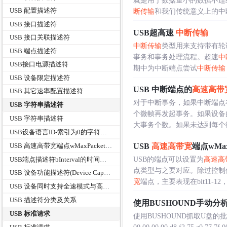
就是用于数据量小的数据不连续
USB 配置描述符
断传输
和我们传统意义上的中断不
USB 接口描述符
USB超高速
中断传输
USB 接口关联描述符
中断传输
类型用来支持带有轮
USB 端点描述符
事务和事务处理流程。超速
中
USB接口电源描述符
期中为中断端点尝试
中断传输
USB 设备限定描述符
USB 中断端点的
高速高带
USB 其它速率配置描述符
对于中断事务，如果中断端点
USB 字符串描述符
个微帧再发起事务。如果设备
USB 字符串描述符
大事务个数。如果未达到每个微帧
USB设备语言ID-索引为0的字符串索引
USB
高速高带宽
端点wMaxP
USB 高速高带宽端点wMaxPacketSize
USB端点描述符bInterval的时间周期解释
USB的端点可以设置为
高速高
点类型与之要对应。除过控制传输
USB 设备功能描述符(Device Capability Descriptor)
宽
端点，主要表现在bit11-12，..
USB 设备同时支持全速模式与高速模式
USB 描述符分类及关系
使用BUSHOUND手动分
USB 标准请求
使用BUSHOUND抓取U盘的批量传输的U