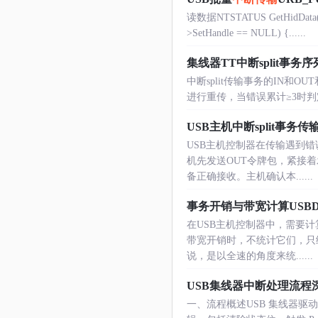
读数据NTSTATUS GetHidData(PF
>SetHandle == NULL) {......
集线器TT中断split事务序
中断split传输事务的IN和
进行重传，当错误累计≥3时判定失败，详见ht
USB主机中断split事务传
USB主机控制器在传输遇到错误
机先发送OUT令牌包，紧接
备正确接收。主机确认本......
事务开销与带宽计算USBD_Cal
在USB主机控制器中，需要计
带宽开销时，不统计它们，只
说，是以全速的角度来统......
USB集线器中断处理流程
一、流程概述USB 集线器驱