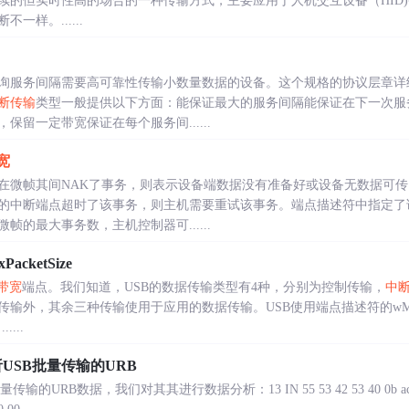
的但实时性高的场合的一种传输方式，主要应用于人机交互设备（HID)中的
一样。......
询服务间隔需要高可靠性传输小数量数据的设备。这个规格的协议层章详
断传输
类型一般提供以下方面：能保证最大的服务间隔能保证在下一次服
，保留一定带宽保证在每个服务间......
宽
在微帧其间NAK了事务，则表示设备端数据没有准备好或设备无数据可
的中断端点超时了该事务，则主机需要重试该事务。端点描述符中指定了
的最大事务数，主机控制器可......
acketSize
带宽
端点。我们知道，USB的数据传输类型有4种，分别为控制传输，
中
外，其余三种传输使用于应用的数据传输。USB使用端点描述符的wMaxPa
....
析USB批量传输的URB
RB数据，我们对其其进行数据分析：13 IN 55 53 42 53 40 0b ac 57 00 0