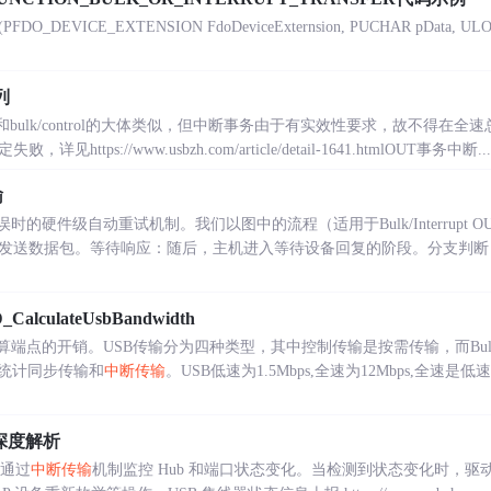
DO_DEVICE_EXTENSION FdoDeviceExternsion, PUCHAR pData, ULONG n
列
OUT和bulk/control的大体类似，但中断事务由于有实效性要求，故不得
tps://www.usbzh.com/article/detail-1641.htmlOUT事务中断....
输
时的硬件级自动重试机制。我们以图中的流程（适用于Bulk/Interrupt
着发送数据包。等待响应：随后，主机进入等待设备回复的阶段。分支判断
culateUsbBandwidth
算端点的开销。USB传输分为四种类型，其中控制传输是按需传输，而Bu
统计同步传输和
中断传输
。USB低速为1.5Mbps,全速为12Mbps,全速是
深度解析
动通过
中断传输
机制监控 Hub 和端口状态变化。当检测到状态变化时，