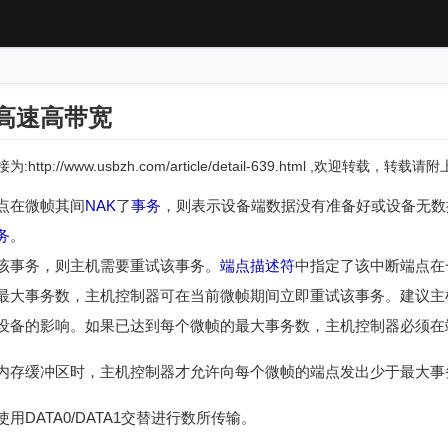
的高速高带宽
:http://www.usbzh.com/article/detail-639.html ,欢迎转载，转
点在微帧其间
NAK
了
事务
，则表示设备端数据没有准备好或设备无数
务
。
该事务，则主机需要重试该事务。
端点描述符
中指定了该中断端点在
最大事务数，主机控制器可在当前微帧期间立即重试该事务。建议主
设备的影响。如果已达到每个微帧的最大事务数，主机控制器必须在
内存缓冲区时，主机控制器才允许向每个微帧的端点发出少于最大事
DATA0/DATA1交替进行数所传输。