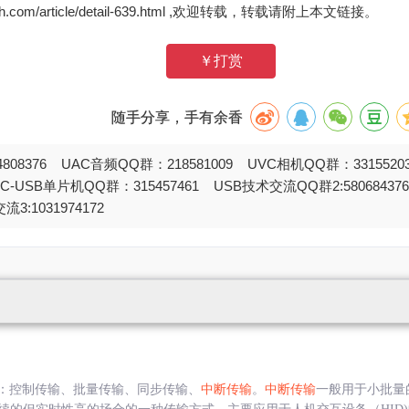
zh.com/article/detail-639.html ,欢迎转载，转载请附上本文链接。
￥打赏
随手分享，手有余香
808376 UAC音频QQ群：218581009 UVC相机QQ群：331552
STC-USB单片机QQ群：315457461 USB技术交流QQ群2:580684
流3:1031974172
型：控制传输、批量传输、同步传输、
中断传输
。
中断传输
一般用于小批量