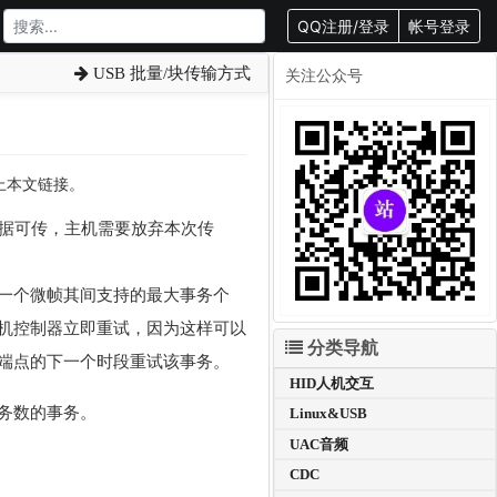
QQ注册/登录
帐号登录
USB 批量/块传输方式
关注公众号
载请附上本文链接。
据可传，主机需要放弃本次传
一个微帧其间支持的最大事务个
机控制器立即重试，因为这样可以
分类导航
端点的下一个时段重试该事务。
HID人机交互
务数的事务。
Linux&USB
UAC音频
CDC