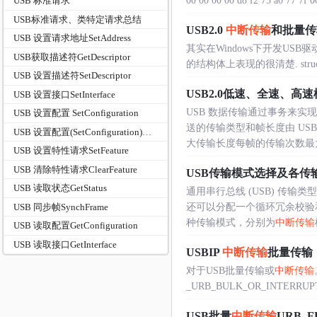
00 00 00 00 d8 f2 75 a0 77 7f 00 
USB 标准请求
USB标准请求、类特定请求总结
USB2.0
中断传输
和批量传
USB 设置请求地址SetAddress
其实在Windows下开发U
USB获取描述符GetDescriptor
的结构体上表现的很清楚. struct _URB
USB 设置描述符SetDescriptor
USB2.0低速、全速、
USB 设置接口SetInterface
USB 数据传输通过事务来
USB 设置配置 SetConfiguration
送的传输类型和帧长度由 US
USB 设置配置(SetConfiguration)和设置接口(SetInterface)的区别与联系
大传输长度每帧的传输次数最大理.
USB 设置特性请求SetFeature
USB 清除特性请求ClearFeature
USB传输模式选择及各传
USB 读取状态GetStatus
通用串行总线 (USB) 传
USB 同步帧SynchFrame
还可以分配一个循环冗余校验和
种传输模式，分别为
中断传输
USB 读取配置GetConfiguration
USB 读取接口GetInterface
USBIP
中断传输
批量传输
对于USB批量传输或
中断传输
_URB_BULK_OR_INTERRUPT_T
USB批量
中断传输
URB_F