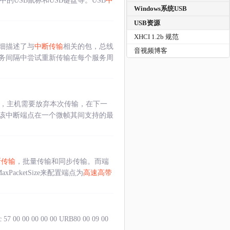
USB鼠标和USB键盘等。USB
中
Windows系统USB
USB资源
XHCI 1.2b 规范
细描述了与
中断传输
相关的包，总线
音视频博客
务间隔中尝试重新传输在每个服务周
传，主机需要放弃本次传输，在下一
该中断端点在一个微帧其间支持的最
断传输
，批量传输和同步传输。而端
cketSize来配置端点为
高速高带
0 00 00 00 URB80 00 09 00