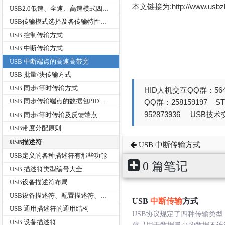
本文链接为:http://www.usb
USB2.0低速、全速、高速模式四种传输模式速宽对比
USB传输模式选择及各传输特性对比
USB 控制传输方式
USB 中断传输方式
USB 中断端点的高速高带宽
USB 批量/块传输方式
USB 同步/等时传输方式
HID人机交互QQ群：564
USB 同步传输端点的数据包PID序列及额外传输端点大小
QQ群：258159197 
952873936 USB技术交
USB 同步/等时传输及反馈端点
USB带度分配原则
USB描述符
USB 中断传输方式
USB定义的各种描述符有那些功能
0 篇笔记
USB 描述符类型编号大全
USB设备描述符布局
USB设备描述符、配置描述符、接口描述符和端点描述符的拓扑关系
USB
中断传输
方式
USB 通用描述符的通用结构
USB协议规定了四种传输类
USB 设备描述符