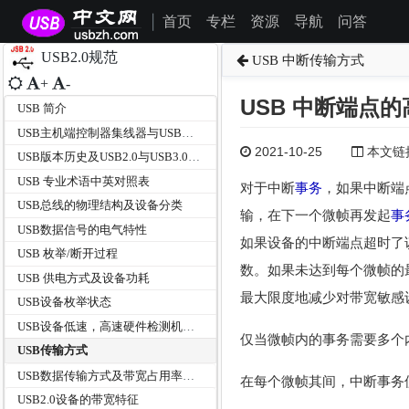
首页
专栏
资源
导航
问答
|
USB2.0规范
USB 中断传输方式
+
-
USB 中断端点
USB 简介
USB主机端控制器集线器与USB设备类型分类
2021-10-25
本文链接为
USB版本历史及USB2.0与USB3.0的区别
USB 专业术语中英对照表
对于中断
事务
，如果中断端
USB总线的物理结构及设备分类
输，在下一个微帧再发起
事
USB数据信号的电气特性
如果设备的中断端点超时了
USB 枚举/断开过程
数。如果未达到每个微帧的
USB 供电方式及设备功耗
最大限度地减少对带宽敏感
USB设备枚举状态
USB设备低速，高速硬件检测机制及断开过程
仅当微帧内的事务需要多个
USB传输方式
USB数据传输方式及带宽占用率对比
在每个微帧其间，中断事务使用
USB2.0设备的带宽特征